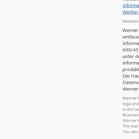
Inform
Werbe-
Related 
Werner 
umfasse
Informa
690/454
unter d
Informa
produkt
Die Hau
Datenverarbeitungsgerنte. Sie können
Werner 
Werner K
legal an
to the t
Brunneng
Werner K
The main 
You can 