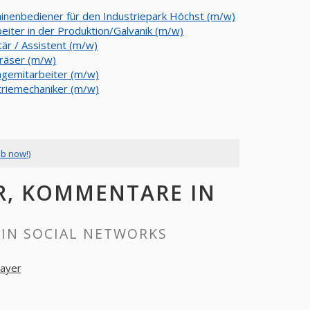
inenbediener für den Industriepark Höchst (m/w)
beiter in der Produktion/Galvanik (m/w)
tär / Assistent (m/w)
räser (m/w)
gemitarbeiter (m/w)
triemechaniker (m/w)
ob now!)
R, KOMMENTARE IN
IN SOCIAL NETWORKS
ayer