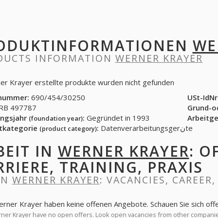
ODUKTINFORMATIONEN
WE
DUCTS INFORMATION
WERNER KRAYER
er Krayer erstellte produkte wurden nicht gefunden
nummer:
690/454/30250
USt-IdNr
B 497787
Grund-o
ngsjahr
:
Gegründet in 1993
Arbeitg
(foundation year)
tkategorie
:
Datenverarbeitungsgerنte
(product category)
BEIT IN
WERNER KRAYER
: O
RRIERE, TRAINING, PRAXIS
IN
WERNER KRAYER
: VACANCIES, CAREER,
erner Krayer haben keine offenen Angebote. Schauen Sie sich of
er Krayer have no open offers. Look open vacancies from other compani