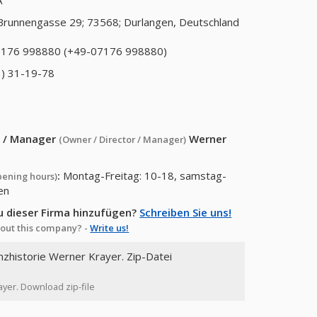
A
Brunnengasse 29; 73568; Durlangen, Deutschland
176 998880 (+49-07176 998880)
) 31-19-78
or / Manager
Werner
(Owner / Director / Manager)
:
Montag-Freitag: 10-18, samstag-
pening hours)
en
u dieser Firma hinzufügen?
Schreiben Sie uns!
out this company? -
Write us!
nzhistorie Werner Krayer. Zip-Datei
ayer. Download zip-file