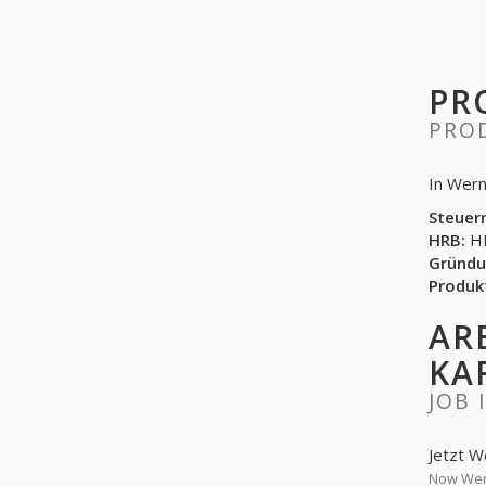
PR
PRO
In Wern
Steuer
HRB:
HR
Gründu
Produk
AR
KA
JOB 
Jetzt W
Now Wern