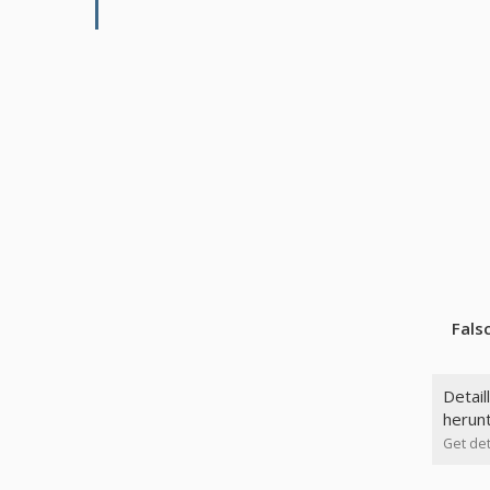
Fals
Detail
herun
Get det