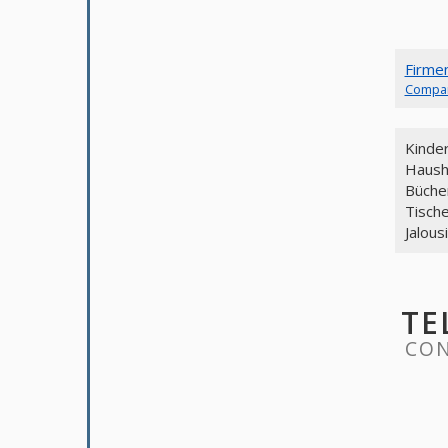
Firme
Compa
Kinde
Haush
Büche
Tische
Jalous
TE
CON