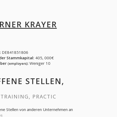
RNER KRAYER
:
DE841851806
der Stammkapital:
405, 000€
eber
:
Weniger 10
(employers)
FFENE STELLEN,
 TRAINING, PRACTIC
fene Stellen von anderen Unternehmen an
es