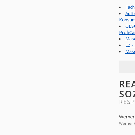
Fach
Auft
Konsum
GESU
ProfiCa
Masc
LZ -
Masc
RE
SO
RES
Werner
Werner 