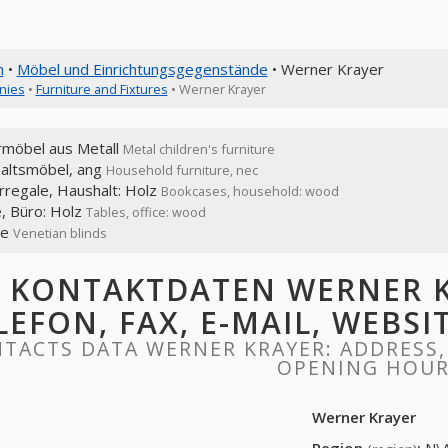
n
•
Möbel und Einrichtungsgegenstände
• Werner Krayer
nies
•
Furniture and Fixtures
• Werner Krayer
rmöbel aus Metall
Metal children's furniture
altsmöbel, ang
Household furniture, nec
rregale, Haushalt: Holz
Bookcases, household: wood
, Büro: Holz
Tables, office: wood
ie
Venetian blinds
KONTAKTDATEN WERNER K
LEFON, FAX, E-MAIL, WEBS
TACTS DATA WERNER KRAYER: ADDRESS, 
OPENING HOU
Werner Krayer