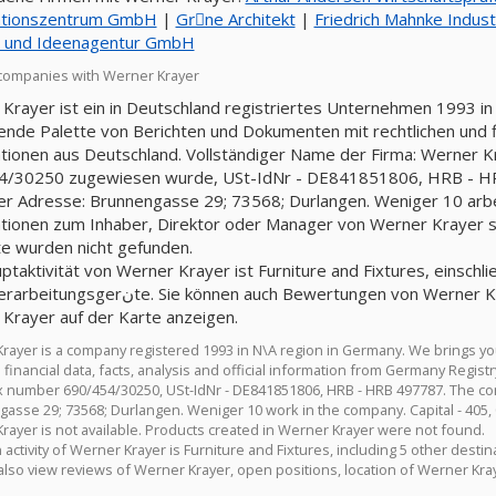
ationszentrum GmbH
|
Grِne Architekt
|
Friedrich Mahnke Indust
 und Ideenagentur GmbH
companies with Werner Krayer
Krayer ist ein in Deutschland registriertes Unternehmen 1993 in 
nde Palette von Berichten und Dokumenten mit rechtlichen und fin
tionen aus Deutschland. Vollständiger Name der Firma: Werner K
/30250 zugewiesen wurde, USt-IdNr - DE841851806, HRB - HRB
er Adresse: Brunnengasse 29; 73568; Durlangen. Weniger 10 arbeit
tionen zum Inhaber, Direktor oder Manager von Werner Krayer sin
e wurden nicht gefunden.
ptaktivität von Werner Krayer ist Furniture and Fixtures, einschli
 auch Bewertungen von Werner Krayer, offene Positionen und den Standort von
Krayer auf der Karte anzeigen.
rayer is a company registered 1993 in N\A region in Germany. We brings y
d financial data, facts, analysis and official information from Germany Reg
ax number 690/454/30250, USt-IdNr - DE841851806, HRB - HRB 497787. The co
asse 29; 73568; Durlangen. Weniger 10 work in the company. Capital - 405, 
rayer is not available. Products created in Werner Krayer were not found.
activity of Werner Krayer is Furniture and Fixtures, including 5 other destina
also view reviews of Werner Krayer, open positions, location of Werner Kra