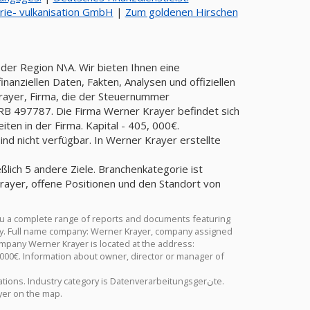
rie- vulkanisation GmbH
|
Zum goldenen Hirschen
der Region N\A. Wir bieten Ihnen eine
anziellen Daten, Fakten, Analysen und offiziellen
rayer, Firma, die der Steuernummer
 497787. Die Firma Werner Krayer befindet sich
en in der Firma. Kapital - 405, 000€.
d nicht verfügbar. In Werner Krayer erstellte
eßlich 5 andere Ziele. Branchenkategorie ist
ou a complete range of reports and documents featuring
istry. Full name company: Werner Krayer, company assigned
mpany Werner Krayer is located at the address:
000€. Information about owner, director or manager of
tions. Industry category is Datenverarbeitungsgerنte.
yer on the map.