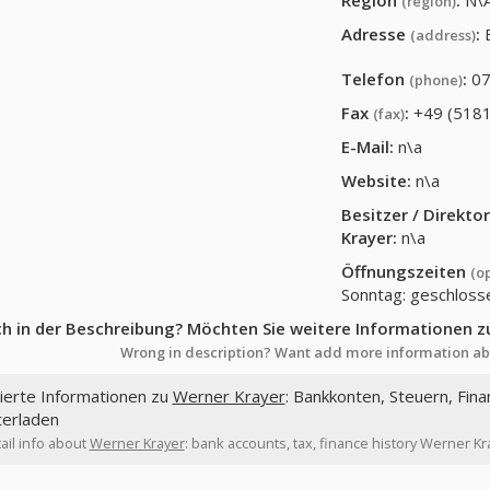
Region
:
N\
(region)
Adresse
:
(address)
Telefon
:
07
(phone)
Fax
:
+49 (5181
(fax)
E-Mail:
n\a
Website:
n\a
Besitzer / Direkt
Krayer
:
n\a
Öffnungszeiten
(o
Sonntag: geschloss
ch in der Beschreibung? Möchten Sie weitere Informationen z
Wrong in description? Want add more information ab
lierte Informationen zu
Werner Krayer
: Bankkonten, Steuern, Fina
terladen
ail info about
Werner Krayer
: bank accounts, tax, finance history Werner Kr