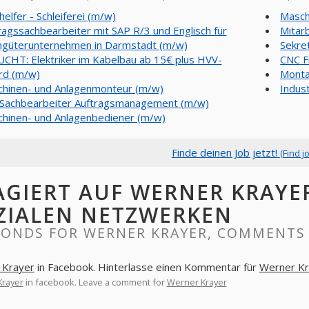
helfer - Schleiferei (m/w)
Masch
ragssachbearbeiter mit SAP R/3 und Englisch für
Mitar
güterunternehmen in Darmstadt (m/w)
Sekre
CHT: Elektriker im Kabelbau ab 15€ plus HVV-
CNC F
rd (m/w)
Monta
hinen- und Anlagenmonteur (m/w)
Indus
 Sachbearbeiter Auftragsmanagement (m/w)
hinen- und Anlagenbediener (m/w)
Finde deinen Job jetzt!
(Find j
AGIERT AUF WERNER KRAYE
ZIALEN NETZWERKEN
PONDS FOR WERNER KRAYER, COMMENTS 
 Krayer
in Facebook. Hinterlasse einen Kommentar für
Werner Kr
Krayer
in facebook. Leave a comment for
Werner Krayer