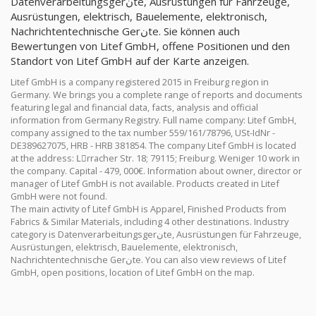
Datenverarbeitungsgerنte, Ausrüstungen für Fahrzeuge,
Ausrüstungen, elektrisch, Bauelemente, elektronisch,
Nachrichtentechnische Gerنte. Sie können auch
Bewertungen von Litef GmbH, offene Positionen und den
Standort von Litef GmbH auf der Karte anzeigen.
Litef GmbH is a company registered 2015 in Freiburg region in
Germany. We brings you a complete range of reports and documents
featuring legal and financial data, facts, analysis and official
information from Germany Registry. Full name company: Litef GmbH,
company assigned to the tax number 559/161/78796, USt-IdNr -
DE389627075, HRB - HRB 381854. The company Litef GmbH is located
at the address: Lِrracher Str. 18; 79115; Freiburg. Weniger 10 work in
the company. Capital - 479, 000€. Information about owner, director or
manager of Litef GmbH is not available. Products created in Litef
GmbH were not found.
The main activity of Litef GmbH is Apparel, Finished Products from
Fabrics & Similar Materials, including 4 other destinations. Industry
category is Datenverarbeitungsgerنte, Ausrüstungen für Fahrzeuge,
Ausrüstungen, elektrisch, Bauelemente, elektronisch,
Nachrichtentechnische Gerنte. You can also view reviews of Litef
GmbH, open positions, location of Litef GmbH on the map.