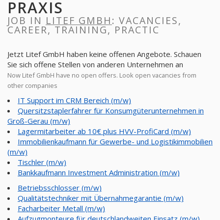
PRAXIS
JOB IN
LITEF GMBH
: VACANCIES,
CAREER, TRAINING, PRACTIC
Jetzt Litef GmbH haben keine offenen Angebote. Schauen
Sie sich offene Stellen von anderen Unternehmen an
Now Litef GmbH have no open offers. Look open vacancies from
other companies
IT Support im CRM Bereich (m/w)
Quersitzstaplerfahrer für Konsumgüterunternehmen in
Groß-Gerau (m/w)
Lagermitarbeiter ab 10€ plus HVV-ProfiCard (m/w)
Immobilienkaufmann für Gewerbe- und Logistikimmobilien
(m/w)
Tischler (m/w)
Bankkaufmann Investment Administration (m/w)
Betriebsschlosser (m/w)
Qualitätstechniker mit Übernahmegarantie (m/w)
Facharbeiter Metall (m/w)
Aufzugmonteure für deutschlandweiten Einsatz (m/w)