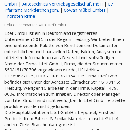
GmbH
|
Autotechnics Vertriebsgesellschaft mbH
|
Ev.
Pfarramt Marktkirchengem.
|
Cowan Mِbel GmbH
|
Thorsten Rinne
Related companies with Litef GmbH
Litef GmbH ist ein in Deutschland registriertes
Unternehmen 2015 in der Region Freiburg. Wir bieten Ihnen
eine umfassende Palette von Berichten und Dokumenten
mit rechtlichen und finanziellen Daten, Fakten, Analysen und
offiziellen Informationen aus Deutschland. Vollständiger
Name der Firma: Litef GmbH, Firma, die der Steuernummer
559/161/78796 zugewiesen wurde, USt-IdNr -
DE389627075, HRB - HRB 381854. Die Firma Litef GmbH
befindet sich unter der Adresse: Lِrracher Str. 18; 79115;
Freiburg. Weniger 10 arbeiten in der Firma. Kapital - 479,
000€. Informationen zum Inhaber, Direktor oder Manager
von Litef GmbH sind nicht verfügbar. In Litef GmbH erstellte
produkte wurden nicht gefunden.
Die Hauptaktivität von Litef GmbH ist Apparel, Finished
Products from Fabrics & Similar Materials, einschließlich 4
andere Ziele. Branchenkategorie ist