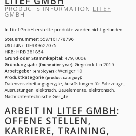
LITEF GMBH
PRODUCTS INFORMATION
LITEF
GMBH
In Litef GmbH erstellte produkte wurden nicht gefunden
Steuernummer:
559/161/78796
USt-IdNr:
DE389627075
HRB:
HRB 381854
Grund-oder Stammkapital:
479, 000€
Gründungsjahr
:
Gegründet in 2015
(foundation year)
Arbeitgeber
:
Weniger 10
(employers)
Produktkategorie
:
(product category)
Datenverarbeitungsgerنte, Ausrüstungen für Fahrzeuge,
Ausrüstungen, elektrisch, Bauelemente, elektronisch,
Nachrichtentechnische Gerنte
ARBEIT IN
LITEF GMBH
:
OFFENE STELLEN,
KARRIERE, TRAINING,