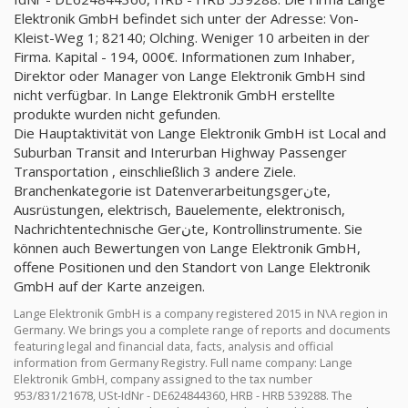
Elektronik GmbH befindet sich unter der Adresse: Von-
Kleist-Weg 1; 82140; Olching. Weniger 10 arbeiten in der
Firma. Kapital - 194, 000€. Informationen zum Inhaber,
Direktor oder Manager von Lange Elektronik GmbH sind
nicht verfügbar. In Lange Elektronik GmbH erstellte
produkte wurden nicht gefunden.
Die Hauptaktivität von Lange Elektronik GmbH ist Local and
Suburban Transit and Interurban Highway Passenger
Transportation , einschließlich 3 andere Ziele.
Branchenkategorie ist Datenverarbeitungsgerنte,
Ausrüstungen, elektrisch, Bauelemente, elektronisch,
Nachrichtentechnische Gerنte, Kontrollinstrumente. Sie
können auch Bewertungen von Lange Elektronik GmbH,
offene Positionen und den Standort von Lange Elektronik
GmbH auf der Karte anzeigen.
Lange Elektronik GmbH is a company registered 2015 in N\A region in
Germany. We brings you a complete range of reports and documents
featuring legal and financial data, facts, analysis and official
information from Germany Registry. Full name company: Lange
Elektronik GmbH, company assigned to the tax number
953/831/21678, USt-IdNr - DE624844360, HRB - HRB 539288. The