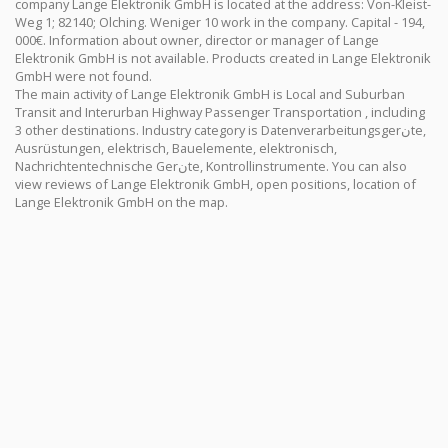
company Lange Elektronik GmbH is located at the address: Von-Kleist-
Weg 1; 82140; Olching. Weniger 10 work in the company. Capital - 194,
000€. Information about owner, director or manager of Lange
Elektronik GmbH is not available. Products created in Lange Elektronik
GmbH were not found.
The main activity of Lange Elektronik GmbH is Local and Suburban
Transit and Interurban Highway Passenger Transportation , including
3 other destinations. Industry category is Datenverarbeitungsgerنte,
Ausrüstungen, elektrisch, Bauelemente, elektronisch,
Nachrichtentechnische Gerنte, Kontrollinstrumente. You can also
view reviews of Lange Elektronik GmbH, open positions, location of
Lange Elektronik GmbH on the map.