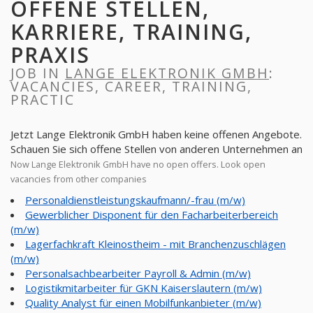
OFFENE STELLEN,
KARRIERE, TRAINING,
PRAXIS
JOB IN
LANGE ELEKTRONIK GMBH
:
VACANCIES, CAREER, TRAINING,
PRACTIC
Jetzt Lange Elektronik GmbH haben keine offenen Angebote.
Schauen Sie sich offene Stellen von anderen Unternehmen an
Now Lange Elektronik GmbH have no open offers. Look open
vacancies from other companies
Personaldienstleistungskaufmann/-frau (m/w)
Gewerblicher Disponent für den Facharbeiterbereich
(m/w)
Lagerfachkraft Kleinostheim - mit Branchenzuschlägen
(m/w)
Personalsachbearbeiter Payroll & Admin (m/w)
Logistikmitarbeiter für GKN Kaiserslautern (m/w)
Quality Analyst für einen Mobilfunkanbieter (m/w)