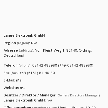
Lange Elektronik GmbH
Region
:
N\A
(region)
Adresse
:
Von-Kleist-Weg 1; 82140; Olching,
(address)
Deutschland
Telefon
:
08142 488980 (+49-08142 488980)
(phone)
Fax
:
+49 (5161) 81-40-30
(fax)
E-Mail:
n\a
Website:
n\a
Besitzer / Direktor / Manager
(Owner / Director / Manager)
Lange Elektronik GmbH
:
n\a
Öffnungszeiten
:
Montag-Freitag: 10-20,
(opening hours)