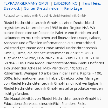
FLPRADA GERMANY GMBH
|
EdDESIGN KG
|
Hans Heinz
Elsebrock
|
Günter Bretschneider
|
Reno Lage
Related companies with Riedel Nachrichtentechnik GmbH
Riedel Nachrichtentechnik GmbH ist ein in Deutschland
registriertes Unternehmen 1995 in der Region N\A. Wir
bieten Ihnen eine umfassende Palette von Berichten und
Dokumenten mit rechtlichen und finanziellen Daten, Fakten,
Analysen und offiziellen Informationen aus Deutschland.
Vollständiger Name der Firma: Riedel Nachrichtentechnik
GmbH, Firma, die der Steuernummer 806/265/12680
zugewiesen wurde, USt-IdNr - DE435989379, HRB - HRB
597845. Die Firma Riedel Nachrichtentechnik GmbH befindet
sich unter der Adresse: Max-Planck-Str. 19; 63322;
Rِdermark. Weniger 10 arbeiten in der Firma. Kapital - 100,
000€. Informationen zum Inhaber, Direktor oder Manager
von Riedel Nachrichtentechnik GmbH sind nicht verfügbar. In
Riedel Nachrichtentechnik GmbH erstellte produkte wurden
nicht gefunden.
Die Hauptaktivität von Riedel Nachrichtentechnik GmbH ist
Educational Services, einschließlich 5 andere Ziele.