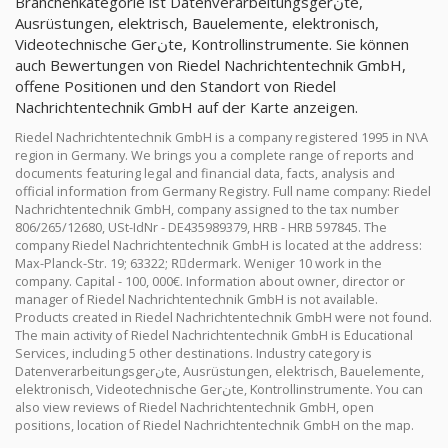
Branchenkategorie ist Datenverarbeitungsgerنte,
Ausrüstungen, elektrisch, Bauelemente, elektronisch,
Videotechnische Gerنte, Kontrollinstrumente. Sie können
auch Bewertungen von Riedel Nachrichtentechnik GmbH,
offene Positionen und den Standort von Riedel
Nachrichtentechnik GmbH auf der Karte anzeigen.
Riedel Nachrichtentechnik GmbH is a company registered 1995 in N\A
region in Germany. We brings you a complete range of reports and
documents featuring legal and financial data, facts, analysis and
official information from Germany Registry. Full name company: Riedel
Nachrichtentechnik GmbH, company assigned to the tax number
806/265/12680, USt-IdNr - DE435989379, HRB - HRB 597845. The
company Riedel Nachrichtentechnik GmbH is located at the address:
Max-Planck-Str. 19; 63322; Rِdermark. Weniger 10 work in the
company. Capital - 100, 000€. Information about owner, director or
manager of Riedel Nachrichtentechnik GmbH is not available.
Products created in Riedel Nachrichtentechnik GmbH were not found.
The main activity of Riedel Nachrichtentechnik GmbH is Educational
Services, including 5 other destinations. Industry category is
Datenverarbeitungsgerنte, Ausrüstungen, elektrisch, Bauelemente,
elektronisch, Videotechnische Gerنte, Kontrollinstrumente. You can
also view reviews of Riedel Nachrichtentechnik GmbH, open
positions, location of Riedel Nachrichtentechnik GmbH on the map.