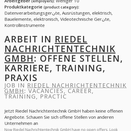
Arbeitgeber
:
Weniger 10
(employers)
Produktkategorie
:
(product category)
Datenverarbeitungsgerنte, Ausrüstungen, elektrisch,
Bauelemente, elektronisch, Videotechnische Gerنte,
Kontrollinstrumente
ARBEIT IN
RIEDEL
NACHRICHTENTECHNIK
GMBH
: OFFENE STELLEN,
KARRIERE, TRAINING,
PRAXIS
JOB IN
RIEDEL NACHRICHTENTECHNIK
GMBH
: VACANCIES, CAREER,
TRAINING, PRACTIC
Jetzt Riedel Nachrichtentechnik GmbH haben keine offenen
Angebote. Schauen Sie sich offene Stellen von anderen
Unternehmen an
Now Riedel Nachrichtentechnik GmbH have no open offers. Look