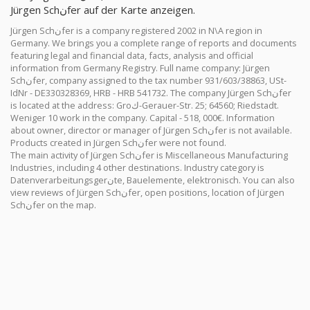
Jürgen Schنfer auf der Karte anzeigen.
Jürgen Schنfer is a company registered 2002 in N\A region in
Germany. We brings you a complete range of reports and documents
featuring legal and financial data, facts, analysis and official
information from Germany Registry. Full name company: Jürgen
Schنfer, company assigned to the tax number 931/603/38863, USt-
IdNr - DE330328369, HRB - HRB 541732. The company Jürgen Schنfer
is located at the address: Groك-Gerauer-Str. 25; 64560; Riedstadt.
Weniger 10 work in the company. Capital - 518, 000€. Information
about owner, director or manager of Jürgen Schنfer is not available.
Products created in Jürgen Schنfer were not found.
The main activity of Jürgen Schنfer is Miscellaneous Manufacturing
Industries, including 4 other destinations. Industry category is
Datenverarbeitungsgerنte, Bauelemente, elektronisch. You can also
view reviews of Jürgen Schنfer, open positions, location of Jürgen
Schنfer on the map.