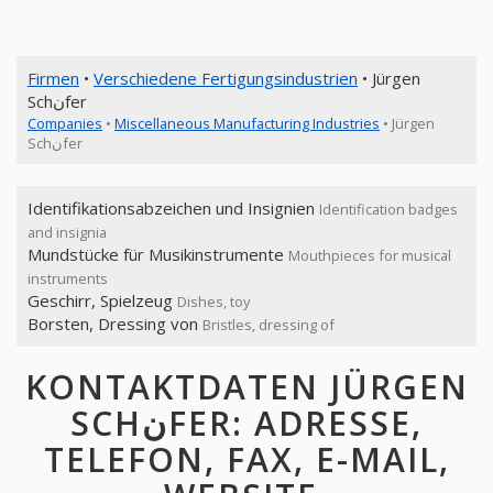
Firmen
•
Verschiedene Fertigungsindustrien
• Jürgen
Schنfer
Companies
•
Miscellaneous Manufacturing Industries
• Jürgen
Schنfer
Identifikationsabzeichen und Insignien
Identification badges
and insignia
Mundstücke für Musikinstrumente
Mouthpieces for musical
instruments
Geschirr, Spielzeug
Dishes, toy
Borsten, Dressing von
Bristles, dressing of
KONTAKTDATEN JÜRGEN
SCHنFER: ADRESSE,
TELEFON, FAX, E-MAIL,