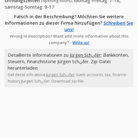
Öffnungszeiten
:
Montag-Freitag: 7-18,
(opening hours)
samstag-Sonntag: 9-17
Falsch in der Beschreibung? Möchten Sie weitere
Informationen zu dieser Firma hinzufügen?
Schreiben Sie
uns!
Wrong in description? Want add more information about this
company? -
Write us!
Detaillierte Informationen zu
Jürgen Schنfer
: Bankkonten,
Steuern, Finanzhistorie Jürgen Schنfer. Zip-Datei
herunterladen
Get detail info about
Jürgen Schنfer
: bank accounts, tax, finance
history Jürgen Schنfer. Download zip-file