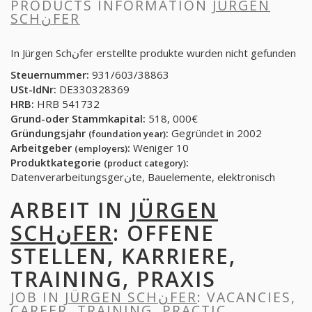
PRODUCTS INFORMATION
JÜRGEN
SCHنFER
In Jürgen Schنfer erstellte produkte wurden nicht gefunden
Steuernummer:
931/603/38863
USt-IdNr:
DE330328369
HRB:
HRB 541732
Grund-oder Stammkapital:
518, 000€
Gründungsjahr
:
Gegründet in 2002
(foundation year)
Arbeitgeber
:
Weniger 10
(employers)
Produktkategorie
:
(product category)
Datenverarbeitungsgerنte, Bauelemente, elektronisch
ARBEIT IN
JÜRGEN
SCHنFER
: OFFENE
STELLEN, KARRIERE,
TRAINING, PRAXIS
JOB IN
JÜRGEN SCHنFER
: VACANCIES,
CAREER, TRAINING, PRACTIC