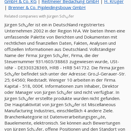
GmbH & Co. KG
|
Reitmeier Bedachung GmbH
|
H. Krüger
|
Brenner & Co. Pijpleidingsbouw GmbH
Related companies with Jürgen Schنfer
Jürgen Schنfer ist ein in Deutschland registriertes
Unternehmen 2002 in der Region N\A. Wir bieten Ihnen eine
umfassende Palette von Berichten und Dokumenten mit
rechtlichen und finanziellen Daten, Fakten, Analysen und
offiziellen Informationen aus Deutschland. Vollständiger
Name der Firma: Jürgen Schنfer, Firma, die der
Steuernummer 931/603/38863 zugewiesen wurde, USt-
IdNr - DE330328369, HRB - HRB 541732. Die Firma Jürgen
Schنfer befindet sich unter der Adresse: Groك-Gerauer-Str.
25; 64560; Riedstadt. Weniger 10 arbeiten in der Firma.
Kapital - 518, 000€. Informationen zum Inhaber, Direktor
oder Manager von Jürgen Schنfer sind nicht verfügbar. In
Jürgen Schنfer erstellte produkte wurden nicht gefunden.
Die Hauptaktivität von Jürgen Schنfer ist Miscellaneous
Manufacturing Industries, einschließlich 4 andere Ziele.
Branchenkategorie ist Datenverarbeitungsgerنte,
Bauelemente, elektronisch. Sie können auch Bewertungen
von Jürgen Schنfer, offene Positionen und den Standort von