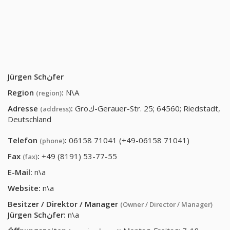
Jürgen Schنfer
Region
:
N\A
(region)
Adresse
:
Groك-Gerauer-Str. 25; 64560; Riedstadt,
(address)
Deutschland
Telefon
:
06158 71041 (+49-06158 71041)
(phone)
Fax
:
+49 (8191) 53-77-55
(fax)
E-Mail:
n\a
Website:
n\a
Besitzer / Direktor / Manager
(Owner / Director / Manager)
Jürgen Schنfer
:
n\a