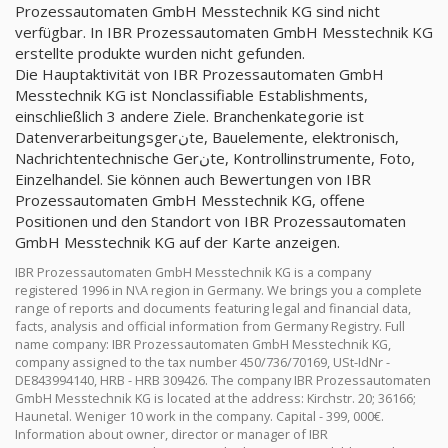
Prozessautomaten GmbH Messtechnik KG sind nicht
verfügbar. In IBR Prozessautomaten GmbH Messtechnik KG
erstellte produkte wurden nicht gefunden.
Die Hauptaktivität von IBR Prozessautomaten GmbH
Messtechnik KG ist Nonclassifiable Establishments,
einschließlich 3 andere Ziele. Branchenkategorie ist
Datenverarbeitungsgerنte, Bauelemente, elektronisch,
Nachrichtentechnische Gerنte, Kontrollinstrumente, Foto,
Einzelhandel. Sie können auch Bewertungen von IBR
Prozessautomaten GmbH Messtechnik KG, offene
Positionen und den Standort von IBR Prozessautomaten
GmbH Messtechnik KG auf der Karte anzeigen.
IBR Prozessautomaten GmbH Messtechnik KG is a company
registered 1996 in N\A region in Germany. We brings you a complete
range of reports and documents featuring legal and financial data,
facts, analysis and official information from Germany Registry. Full
name company: IBR Prozessautomaten GmbH Messtechnik KG,
company assigned to the tax number 450/736/70169, USt-IdNr -
DE843994140, HRB - HRB 309426. The company IBR Prozessautomaten
GmbH Messtechnik KG is located at the address: Kirchstr. 20; 36166;
Haunetal. Weniger 10 work in the company. Capital - 399, 000€.
Information about owner, director or manager of IBR