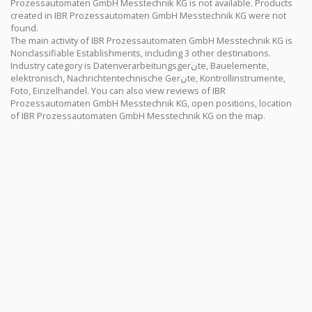
Prozessautomaten GmbH Messtechnik KG is not available. Products
created in IBR Prozessautomaten GmbH Messtechnik KG were not
found.
The main activity of IBR Prozessautomaten GmbH Messtechnik KG is
Nonclassifiable Establishments, including 3 other destinations.
Industry category is Datenverarbeitungsgerنte, Bauelemente,
elektronisch, Nachrichtentechnische Gerنte, Kontrollinstrumente,
Foto, Einzelhandel. You can also view reviews of IBR
Prozessautomaten GmbH Messtechnik KG, open positions, location
of IBR Prozessautomaten GmbH Messtechnik KG on the map.