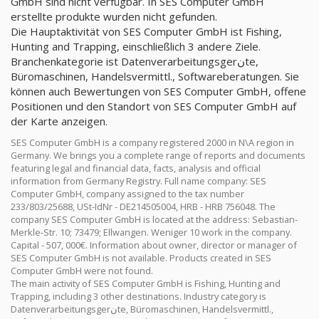
GmbH sind nicht verfügbar. In SES Computer GmbH
erstellte produkte wurden nicht gefunden.
Die Hauptaktivität von SES Computer GmbH ist Fishing,
Hunting and Trapping, einschließlich 3 andere Ziele.
Branchenkategorie ist Datenverarbeitungsgerنte,
Büromaschinen, Handelsvermittl., Softwareberatungen. Sie
können auch Bewertungen von SES Computer GmbH, offene
Positionen und den Standort von SES Computer GmbH auf
der Karte anzeigen.
SES Computer GmbH is a company registered 2000 in N\A region in
Germany. We brings you a complete range of reports and documents
featuring legal and financial data, facts, analysis and official
information from Germany Registry. Full name company: SES
Computer GmbH, company assigned to the tax number
233/803/25688, USt-IdNr - DE214505004, HRB - HRB 756048. The
company SES Computer GmbH is located at the address: Sebastian-
Merkle-Str. 10; 73479; Ellwangen. Weniger 10 work in the company.
Capital - 507, 000€. Information about owner, director or manager of
SES Computer GmbH is not available. Products created in SES
Computer GmbH were not found.
The main activity of SES Computer GmbH is Fishing, Hunting and
Trapping, including 3 other destinations. Industry category is
Datenverarbeitungsgerنte, Büromaschinen, Handelsvermittl.,