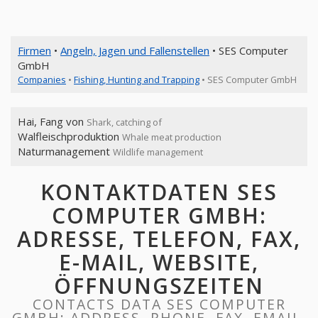
Firmen
•
Angeln, Jagen und Fallenstellen
• SES Computer
GmbH
Companies
•
Fishing, Hunting and Trapping
• SES Computer GmbH
Hai, Fang von
Shark, catching of
Walfleischproduktion
Whale meat production
Naturmanagement
Wildlife management
KONTAKTDATEN SES
COMPUTER GMBH:
ADRESSE, TELEFON, FAX,
E-MAIL, WEBSITE,
ÖFFNUNGSZEITEN
CONTACTS DATA SES COMPUTER
GMBH: ADDRESS, PHONE, FAX, EMAIL,