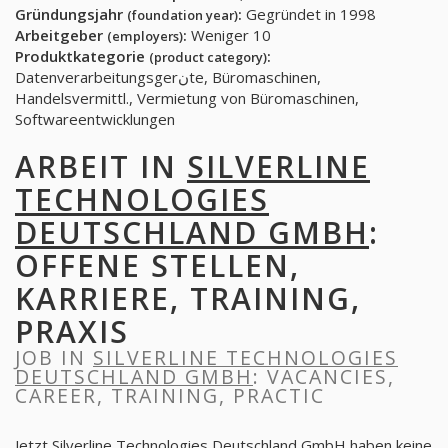
Gründungsjahr
:
Gegründet in 1998
(foundation year)
Arbeitgeber
:
Weniger 10
(employers)
Produktkategorie
:
(product category)
Datenverarbeitungsgerنte, Büromaschinen,
Handelsvermittl., Vermietung von Büromaschinen,
Softwareentwicklungen
ARBEIT IN
SILVERLINE
TECHNOLOGIES
DEUTSCHLAND GMBH
:
OFFENE STELLEN,
KARRIERE, TRAINING,
PRAXIS
JOB IN
SILVERLINE TECHNOLOGIES
DEUTSCHLAND GMBH
: VACANCIES,
CAREER, TRAINING, PRACTIC
Jetzt Silverline Technologies Deutschland GmbH haben keine