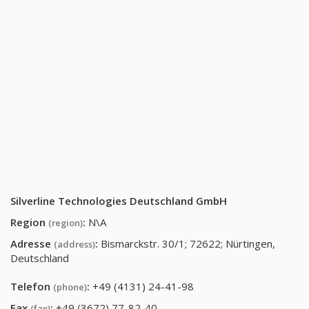
Silverline Technologies Deutschland GmbH
Region
:
N\A
(region)
Adresse
:
Bismarckstr. 30/1; 72622; Nürtingen,
(address)
Deutschland
Telefon
:
+49 (4131) 24-41-98
(phone)
Fax
:
+49 (3672) 77-82-40
(fax)