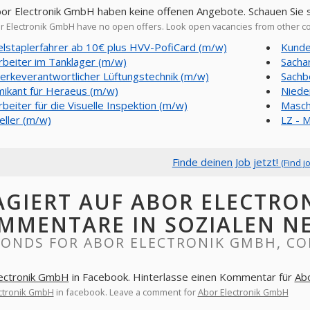
bor Electronik GmbH haben keine offenen Angebote. Schauen Sie 
 Electronik GmbH have no open offers. Look open vacancies from other 
lstaplerfahrer ab 10€ plus HVV-PofiCard (m/w)
Kunde
rbeiter im Tanklager (m/w)
Sacha
rkeverantwortlicher Lüftungstechnik (m/w)
Sachb
ikant für Heraeus (m/w)
Niede
rbeiter für die Visuelle Inspektion (m/w)
Masch
eller (m/w)
LZ - M
Finde deinen Job jetzt!
(Find j
AGIERT AUF ABOR ELECTRO
MMENTARE IN SOZIALEN N
PONDS FOR ABOR ELECTRONIK GMBH, C
lectronik GmbH
in Facebook. Hinterlasse einen Kommentar für
Ab
ctronik GmbH
in facebook. Leave a comment for
Abor Electronik GmbH