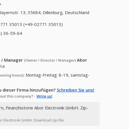
A
Bayernstr. 13; 35684; Dillenburg, Deutschland
771 35013 (+49-02771 35013)
) 36-59-64
or / Manager
Abor
(Owner / Director / Manager)
\a
:
Montag-Freitag: 8-19, samstag-
pening hours)
u dieser Firma hinzufügen?
Schreiben Sie uns!
out this company? -
Write us!
rn, Finanzhistorie Abor Electronik GmbH. Zip-
bor Electronik GmbH. Download zip-file