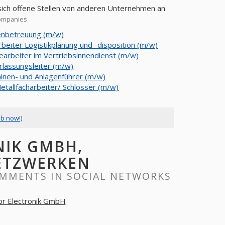
sich offene Stellen von anderen Unternehmen an
companies
nbetreuung (m/w)
rbeiter Logistikplanung und -disposition (m/w)
earbeiter im Vertriebsinnendienst (m/w)
rlassungsleiter (m/w)
inen- und Anlagenführer (m/w)
etallfacharbeiter/ Schlosser (m/w)
ob now!)
NIK GMBH,
ETZWERKEN
OMMENTS IN SOCIAL NETWORKS
or Electronik GmbH