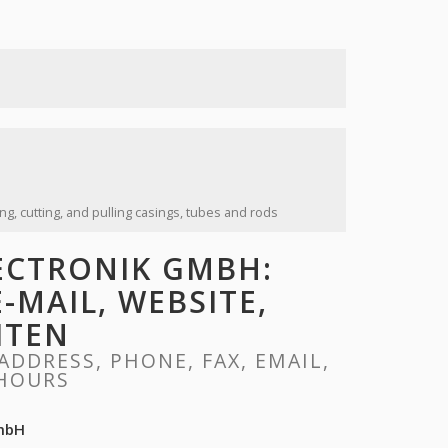
g, cutting, and pulling casings, tubes and rods
ECTRONIK GMBH:
E-MAIL, WEBSITE,
ITEN
DDRESS, PHONE, FAX, EMAIL,
 HOURS
GmbH