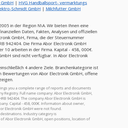
u GmbH
|
HVG Handballsport- vermarktungs
lektro-Schmidt GmbH
|
Milchfutter GmbH
005 in der Region N\A. Wir bieten Ihnen eine
anziellen Daten, Fakten, Analysen und offiziellen
ctronik GmbH, Firma, die der Steuernummer
B 942404. Die Firma Abor Electronik GmbH
r 10 arbeiten in der Firma. Kapital - 458, 000€.
mbH sind nicht verfügbar. In Abor Electronik
inschließlich 4 andere Ziele. Branchenkategorie ist
zeigen.
rings you a complete range of reports and documents
many Registry. Full name company: Abor Electronik GmbH,
 HRB 942404. The company Abor Electronik GmbH is
pany. Capital - 458, 000€. Information about owner,
Abor Electronik GmbH were not found.
 destinations. Industry category is