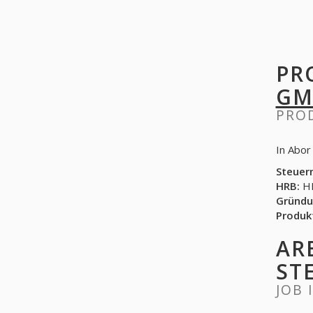
PR
GM
PRO
In Abor
Steuer
HRB:
HR
Gründu
Produk
AR
ST
JOB 