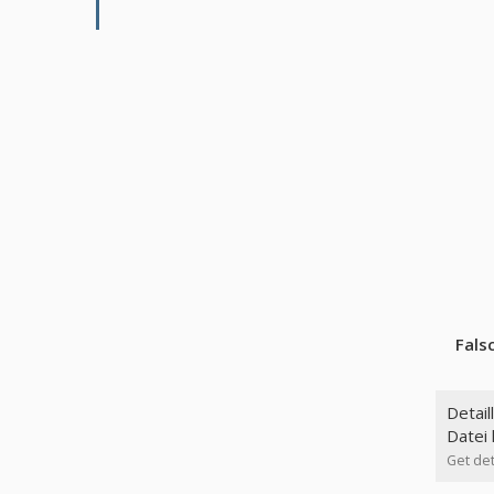
Fals
Detail
Datei
Get det