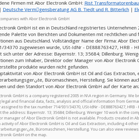
ene Firmen mit Abor Electronik GmbH:
Rist Transformatorenba
|
Deutsche Vermِgensberatung AG B. Tiedt und R. Bitterlich
|
E
companies with Abor Electronik GmbH
ectronik GmbH ist ein in Deutschland registriertes Unternehmen 2
nde Palette von Berichten und Dokumenten mit rechtlichen und fin
tionen aus Deutschland. Vollständiger Name der Firma: Abor Ele
1/34370 zugewiesen wurde, USt-IdNr - DE888763427, HRB - HR
t sich unter der Adresse: Bayernstr. 13; 35684; Dillenburg. Wenige
tionen zum Inhaber, Direktor oder Manager von Abor Electronik G
stellte produkte wurden nicht gefunden.
ptaktivität von Abor Electronik GmbH ist Oil and Gas Extraction, e
en, Herstellung. Sie können auch Bewertungen von Abor Electronik GmbH, offene
nen und den Standort von Abor Electronik GmbH auf der Karte an
ctronik GmbH is a company registered 2005 in N\A region in Germany. We b
 legal and financial data, facts, analysis and official information from Ger
assigned to the tax number 714/931/34370, USt-IdNr - DE888763427, HRB -
t the address: Bayernstr. 13; 35684; Dillenburg. Weniger 10 work in the com
 or manager of Abor Electronik GmbH is not available. Products created in 
activity of Abor Electronik GmbH is Oil and Gas Extraction, including 4 other
ng. You can also view reviews of Abor Electronik GmbH, open positions, location of
ctronik GmbH on the map.