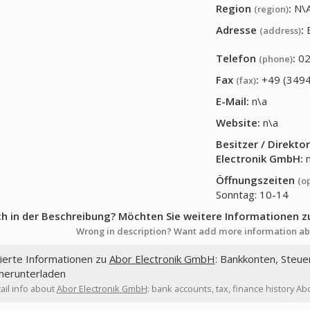
Region
:
N\
(region)
Adresse
:
(address)
Telefon
:
02
(phone)
Fax
:
+49 (3494
(fax)
E-Mail:
n\a
Website:
n\a
Besitzer / Direkt
Electronik GmbH
:
n
Öffnungszeiten
(o
Sonntag: 10-14
ch in der Beschreibung? Möchten Sie weitere Informationen z
Wrong in description? Want add more information ab
lierte Informationen zu
Abor Electronik GmbH
: Bankkonten, Steue
 herunterladen
ail info about
Abor Electronik GmbH
: bank accounts, tax, finance history A