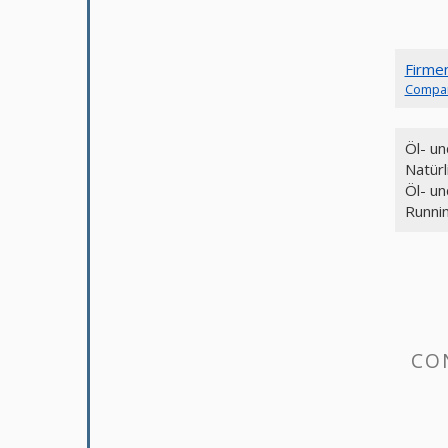
Firme
Compa
Öl- u
Natür
Öl- un
Runni
CO