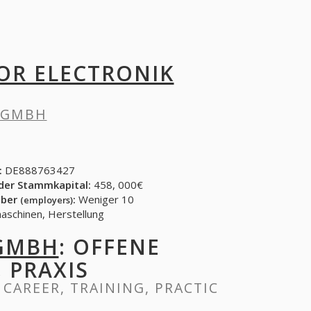
OR ELECTRONIK
 GMBH
:
DE888763427
der Stammkapital:
458, 000€
eber
:
Weniger 10
(employers)
gsgerنte, Büromaschinen, Herstellung
 GMBH
: OFFENE
, PRAXIS
, CAREER, TRAINING, PRACTIC