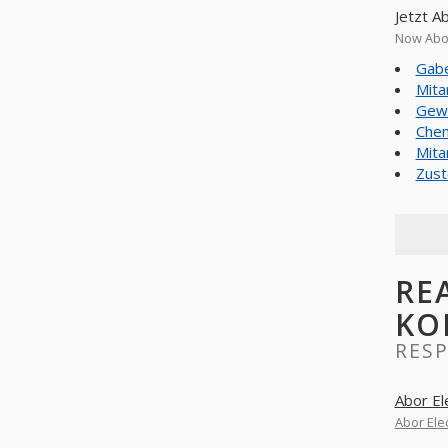
Jetzt A
Now Abor
Gabe
Mita
Gewe
Chem
Mita
Zust
RE
KO
RES
Abor E
Abor Ele