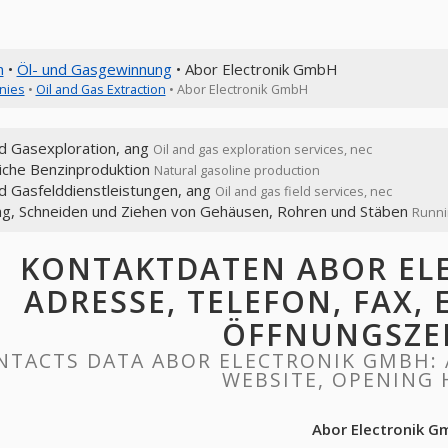
n
•
Öl- und Gasgewinnung
• Abor Electronik GmbH
nies
•
Oil and Gas Extraction
• Abor Electronik GmbH
nd Gasexploration, ang
Oil and gas exploration services, nec
liche Benzinproduktion
Natural gasoline production
d Gasfelddienstleistungen, ang
Oil and gas field services, nec
ng, Schneiden und Ziehen von Gehäusen, Rohren und Stäben
Runnin
KONTAKTDATEN ABOR EL
ADRESSE, TELEFON, FAX, 
ÖFFNUNGSZE
NTACTS DATA ABOR ELECTRONIK GMBH: A
WEBSITE, OPENING
Abor Electronik 