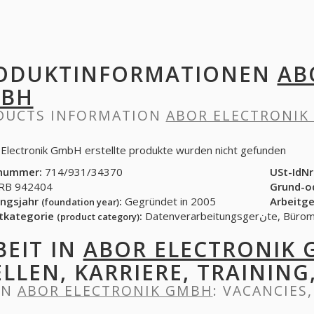
ODUKTINFORMATIONEN
AB
BH
DUCTS INFORMATION
ABOR ELECTRONIK
 Electronik GmbH erstellte produkte wurden nicht gefunden
nummer:
714/931/34370
USt-IdNr
B 942404
Grund-o
ngsjahr
:
Gegründet in 2005
Arbeitg
(foundation year)
tkategorie
:
Datenverarbeitun
(product category)
BEIT IN
ABOR ELECTRONIK
ELLEN, KARRIERE, TRAINING
IN
ABOR ELECTRONIK GMBH
: VACANCIES