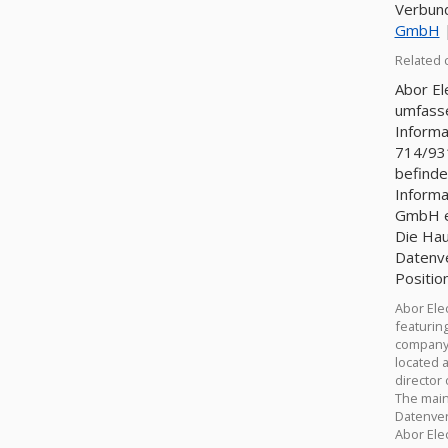
Verbund
GmbH
Related 
Abor El
umfasse
Informa
714/93
befinde
Informa
GmbH er
Die Hau
Datenverarbeitungsgerنte, Büromaschin
Positio
Abor Ele
featuring
company 
located a
director
The main 
Datenverarbeitungsgerنte, Büromaschinen, Herstellu
Abor Ele