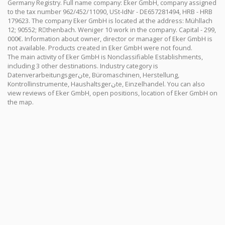
Germany Registry. Full name company: Eker GmbH, company assigned
to the tax number 962/452/11090, USt-IdNr - DE657281494, HRB - HRB
179623. The company Eker GmbH is located at the address: Mühllach
12; 90552; Rِthenbach. Weniger 10 work in the company. Capital - 299,
000€. Information about owner, director or manager of Eker GmbH is
not available. Products created in Eker GmbH were not found.
The main activity of Eker GmbH is Nonclassifiable Establishments,
including 3 other destinations. Industry category is
Datenverarbeitungsgerنte, Büromaschinen, Herstellung,
Kontrollinstrumente, Haushaltsgerنte, Einzelhandel. You can also
view reviews of Eker GmbH, open positions, location of Eker GmbH on
the map.