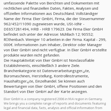
umfassende Palette von Berichten und Dokumenten mit
rechtlichen und finanziellen Daten, Fakten, Analysen und
offiziellen Informationen aus Deutschland. Vollständiger
Name der Firma: Eker GmbH, Firma, die der Steuernummer
962/452/11090 zugewiesen wurde, USt-IdNr -
DE657281494, HRB - HRB 179623. Die Firma Eker GmbH
befindet sich unter der Adresse: Mühllach 12; 90552;
Rِthenbach. Weniger 10 arbeiten in der Firma. Kapital - 299,
000€. Informationen zum Inhaber, Direktor oder Manager
von Eker GmbH sind nicht verfügbar. In Eker GmbH erstellte
produkte wurden nicht gefunden.
Die Hauptaktivität von Eker GmbH ist Nonclassifiable
Establishments, einschließlich 3 andere Ziele.
Branchenkategorie ist Datenverarbeitungsgerنte,
Büromaschinen, Herstellung, Kontrollinstrumente,
Haushaltsgerنte, Einzelhandel. Sie können auch
Bewertungen von Eker GmbH, offene Positionen und den
Standort von Eker GmbH auf der Karte anzeigen.
Eker GmbH is a company registered 2006 in N\A region in Germany.
We brings you a complete range of reports and documents featuring
legal and financial data, facts, analysis and official information from