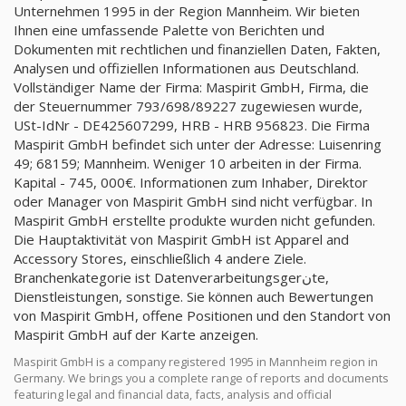
Unternehmen 1995 in der Region Mannheim. Wir bieten
Ihnen eine umfassende Palette von Berichten und
Dokumenten mit rechtlichen und finanziellen Daten, Fakten,
Analysen und offiziellen Informationen aus Deutschland.
Vollständiger Name der Firma: Maspirit GmbH, Firma, die
der Steuernummer 793/698/89227 zugewiesen wurde,
USt-IdNr - DE425607299, HRB - HRB 956823. Die Firma
Maspirit GmbH befindet sich unter der Adresse: Luisenring
49; 68159; Mannheim. Weniger 10 arbeiten in der Firma.
Kapital - 745, 000€. Informationen zum Inhaber, Direktor
oder Manager von Maspirit GmbH sind nicht verfügbar. In
Maspirit GmbH erstellte produkte wurden nicht gefunden.
Die Hauptaktivität von Maspirit GmbH ist Apparel and
Accessory Stores, einschließlich 4 andere Ziele.
Branchenkategorie ist Datenverarbeitungsgerنte,
Dienstleistungen, sonstige. Sie können auch Bewertungen
von Maspirit GmbH, offene Positionen und den Standort von
Maspirit GmbH auf der Karte anzeigen.
Maspirit GmbH is a company registered 1995 in Mannheim region in
Germany. We brings you a complete range of reports and documents
featuring legal and financial data, facts, analysis and official