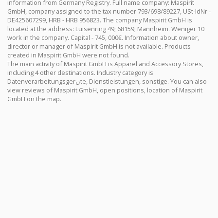
information from Germany Registry. Full name company: Maspirit
GmbH, company assigned to the tax number 793/698/89227, USt-IdNr -
DE425607299, HRB - HRB 956823. The company Maspirit GmbH is
located at the address: Luisenring 49; 68159; Mannheim. Weniger 10
work in the company. Capital - 745, 000€. Information about owner,
director or manager of Maspirit GmbH is not available. Products
created in Maspirit GmbH were not found.
The main activity of Maspirit GmbH is Apparel and Accessory Stores,
including 4 other destinations. Industry category is
Datenverarbeitungsgerنte, Dienstleistungen, sonstige. You can also
view reviews of Maspirit GmbH, open positions, location of Maspirit
GmbH on the map.