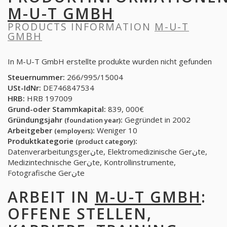
M-U-T GMBH
PRODUCTS INFORMATION
M-U-T
GMBH
In M-U-T GmbH erstellte produkte wurden nicht gefunden
Steuernummer:
266/995/15004
USt-IdNr:
DE746847534
HRB:
HRB 197009
Grund-oder Stammkapital:
839, 000€
Gründungsjahr
:
Gegründet in 2002
(foundation year)
Arbeitgeber
:
Weniger 10
(employers)
Produktkategorie
:
(product category)
Datenverarbeitungsgerنte, Elektromedizinische Gerنte,
Medizintechnische Gerنte, Kontrollinstrumente,
Fotografische Gerنte
ARBEIT IN
M-U-T GMBH
:
OFFENE STELLEN,