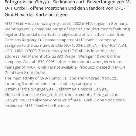
Fotografische Gerنte. Sie können auch Bewertungen von M-
U-T GmbH, offene Positionen und den Standort von M-U-T
GmbH auf der Karte anzeigen.
M-U-T GmbH is a company registered 2002 in N\A region in Germany.
We brings you a complete range of reports and documents featuring
legal and financial data, facts, analysis and official information from
Germany Registry. Full name company: M-U-T GmbH, company
assigned to the tax number 266/995/15004, USt-IdNr - DE746847534,
HRB - HRB 197009. The company M-U-T GmbH is located at the
address: Am Marienhof 2; 22880; Wedel. Weniger 10 work in the
company. Capital - 839, 000€. Information about owner, director or
manager of M-U-T GmbH is not available. Products created in M-U-T
GmbH were not found.
The main activity of M-U-T GmbH is Food and Kindred Products,
including 5 other destinations. Industry category is
Datenverarbeitungsgerنte, Elektromedizinische Gerنte,
Medizintechnische Gerنte, Kontrollinstrumente, Fotografische
Gerنte. You can also view reviews of M-U-T GmbH, open positions,
location of M-U-T GmbH on the map.