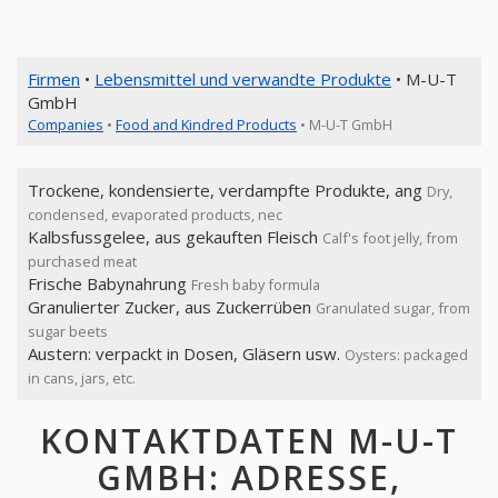
Firmen
•
Lebensmittel und verwandte Produkte
• M-U-T
GmbH
Companies
•
Food and Kindred Products
• M-U-T GmbH
Trockene, kondensierte, verdampfte Produkte, ang
Dry,
condensed, evaporated products, nec
Kalbsfussgelee, aus gekauften Fleisch
Calf's foot jelly, from
purchased meat
Frische Babynahrung
Fresh baby formula
Granulierter Zucker, aus Zuckerrüben
Granulated sugar, from
sugar beets
Austern: verpackt in Dosen, Gläsern usw.
Oysters: packaged
in cans, jars, etc.
KONTAKTDATEN M-U-T
GMBH: ADRESSE,