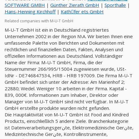
SOFTWARE GMBH
|
Günther Zierath GmbH
|
Sporthalle
|
Hans-Henning Kirchhoff
|
Kathِfer ets GmbH
Related companies with M-U-T GmbH
M-U-T GmbH ist ein in Deutschland registriertes
Unternehmen 2002 in der Region N\A. Wir bieten Ihnen eine
umfassende Palette von Berichten und Dokumenten mit
rechtlichen und finanziellen Daten, Fakten, Analysen und
offiziellen Informationen aus Deutschland. Vollständiger
Name der Firma: M-U-T GmbH, Firma, die der
Steuernummer 266/995/15004 zugewiesen wurde, USt-
IdNr - DE746847534, HRB - HRB 197009. Die Firma M-U-T
GmbH befindet sich unter der Adresse: Am Marienhof 2;
22880; Wedel. Weniger 10 arbeiten in der Firma. Kapital -
839, 000€. Informationen zum Inhaber, Direktor oder
Manager von M-U-T GmbH sind nicht verfügbar. In M-U-T
GmbH erstellte produkte wurden nicht gefunden.
Die Hauptaktivität von M-U-T GmbH ist Food and Kindred
Products, einschließlich 5 andere Ziele. Branchenkategorie
ist Datenverarbeitungsgerنte, Elektromedizinische Gerنte,
Medizintechnische Gerنte, Kontrollinstrumente,