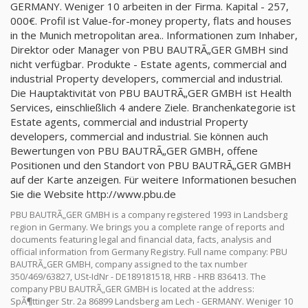
GERMANY. Weniger 10 arbeiten in der Firma. Kapital - 257,
000€. Profil ist Value-for-money property, flats and houses
in the Munich metropolitan area.. Informationen zum Inhaber,
Direktor oder Manager von PBU BAUTRÃ„GER GMBH sind
nicht verfügbar. Produkte - Estate agents, commercial and
industrial Property developers, commercial and industrial.
Die Hauptaktivität von PBU BAUTRÃ„GER GMBH ist Health
Services, einschließlich 4 andere Ziele. Branchenkategorie ist
Estate agents, commercial and industrial Property
developers, commercial and industrial. Sie können auch
Bewertungen von PBU BAUTRÃ„GER GMBH, offene
Positionen und den Standort von PBU BAUTRÃ„GER GMBH
auf der Karte anzeigen. Für weitere Informationen besuchen
Sie die Website http://www.pbu.de
PBU BAUTRÃ„GER GMBH is a company registered 1993 in Landsberg
region in Germany. We brings you a complete range of reports and
documents featuring legal and financial data, facts, analysis and
official information from Germany Registry. Full name company: PBU
BAUTRÃ„GER GMBH, company assigned to the tax number
350/469/63827, USt-IdNr - DE189181518, HRB - HRB 836413. The
company PBU BAUTRÃ„GER GMBH is located at the address:
SpÃ¶ttinger Str. 2a 86899 Landsberg am Lech - GERMANY. Weniger 10