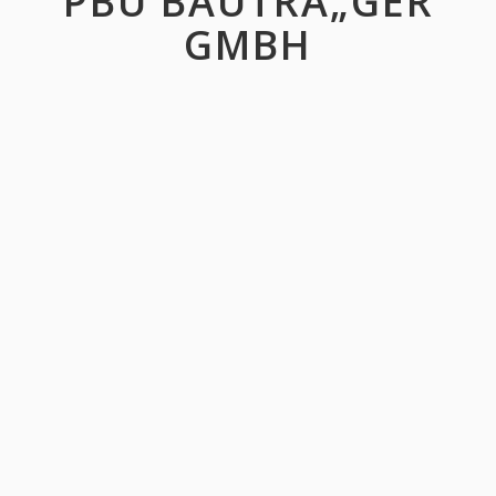
PBU BAUTRÃ„GER
GMBH