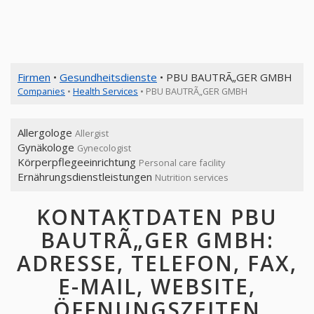
Firmen
•
Gesundheitsdienste
• PBU BAUTRÃ„GER GMBH
Companies
•
Health Services
• PBU BAUTRÃ„GER GMBH
Allergologe
Allergist
Gynäkologe
Gynecologist
Körperpflegeeinrichtung
Personal care facility
Ernährungsdienstleistungen
Nutrition services
KONTAKTDATEN PBU
BAUTRÃ„GER GMBH:
ADRESSE, TELEFON, FAX,
E-MAIL, WEBSITE,
ÖFFNUNGSZEITEN