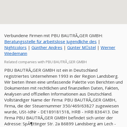
Verbundene Firmen mit PBU BAUTRÃ„GER GMBH:
Beratungsstelle für arbeitslose Jugendliche des
|
Nightcolors
|
Günther Andres
|
Günter Mِstel
|
Werner
Wiedemann
Related companies with PBU BAUTRÃ„GER GMBH
PBU BAUTRÃ„GER GMBH ist ein in Deutschland
registriertes Unternehmen 1993 in der Region Landsberg.
Wir bieten Ihnen eine umfassende Palette von Berichten und
Dokumenten mit rechtlichen und finanziellen Daten, Fakten,
Analysen und offiziellen Informationen aus Deutschland.
Vollständiger Name der Firma: PBU BAUTRÃ„GER GMBH,
Firma, die der Steuernummer 350/469/63827 zugewiesen
wurde, USt-IdNr - DE189181518, HRB - HRB 836413. Die
Firma PBU BAUTRÃ„GER GMBH befindet sich unter der
Adresse: SpÃ¶ttinger Str. 2a 86899 Landsberg am Lech -