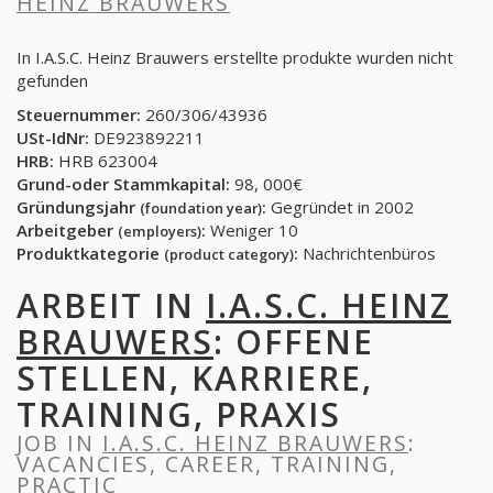
HEINZ BRAUWERS
In I.A.S.C. Heinz Brauwers erstellte produkte wurden nicht
gefunden
Steuernummer:
260/306/43936
USt-IdNr:
DE923892211
HRB:
HRB 623004
Grund-oder Stammkapital:
98, 000€
Gründungsjahr
:
Gegründet in 2002
(foundation year)
Arbeitgeber
:
Weniger 10
(employers)
Produktkategorie
:
Nachrichtenbüros
(product category)
ARBEIT IN
I.A.S.C. HEINZ
BRAUWERS
: OFFENE
STELLEN, KARRIERE,
TRAINING, PRAXIS
JOB IN
I.A.S.C. HEINZ BRAUWERS
:
VACANCIES, CAREER, TRAINING,
PRACTIC