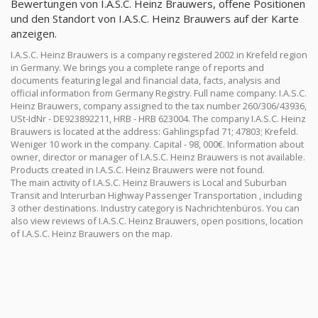
Bewertungen von I.A.S.C. Heinz Brauwers, offene Positionen
und den Standort von I.A.S.C. Heinz Brauwers auf der Karte
anzeigen.
I.A.S.C. Heinz Brauwers is a company registered 2002 in Krefeld region
in Germany. We brings you a complete range of reports and
documents featuring legal and financial data, facts, analysis and
official information from Germany Registry. Full name company: I.A.S.C.
Heinz Brauwers, company assigned to the tax number 260/306/43936,
USt-IdNr - DE923892211, HRB - HRB 623004. The company I.A.S.C. Heinz
Brauwers is located at the address: Gahlingspfad 71; 47803; Krefeld.
Weniger 10 work in the company. Capital - 98, 000€. Information about
owner, director or manager of I.A.S.C. Heinz Brauwers is not available.
Products created in I.A.S.C. Heinz Brauwers were not found.
The main activity of I.A.S.C. Heinz Brauwers is Local and Suburban
Transit and Interurban Highway Passenger Transportation , including
3 other destinations. Industry category is Nachrichtenbüros. You can
also view reviews of I.A.S.C. Heinz Brauwers, open positions, location
of I.A.S.C. Heinz Brauwers on the map.