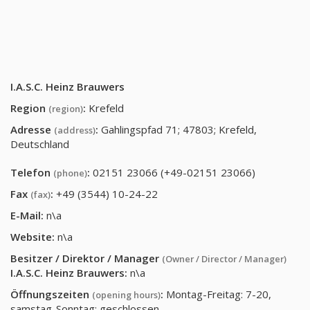
I.A.S.C. Heinz Brauwers
Region
:
Krefeld
(region)
Adresse
:
Gahlingspfad 71; 47803; Krefeld,
(address)
Deutschland
Telefon
:
02151 23066 (+49-02151 23066)
(phone)
Fax
:
+49 (3544) 10-24-22
(fax)
E-Mail:
n\a
Website:
n\a
Besitzer / Direktor / Manager
(Owner / Director / Manager)
I.A.S.C. Heinz Brauwers
:
n\a
Öffnungszeiten
:
Montag-Freitag: 7-20,
(opening hours)
samstag-Sonntag: geschlossen