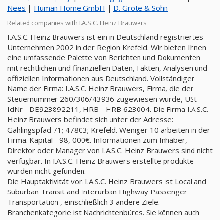
Nees
|
Human Home GmbH
|
D. Grote & Sohn
Related companies with I.A.S.C. Heinz Brauwers
I.A.S.C. Heinz Brauwers ist ein in Deutschland registriertes
Unternehmen 2002 in der Region Krefeld. Wir bieten Ihnen
eine umfassende Palette von Berichten und Dokumenten
mit rechtlichen und finanziellen Daten, Fakten, Analysen und
offiziellen Informationen aus Deutschland. Vollständiger
Name der Firma: I.A.S.C. Heinz Brauwers, Firma, die der
Steuernummer 260/306/43936 zugewiesen wurde, USt-
IdNr - DE923892211, HRB - HRB 623004. Die Firma I.A.S.C.
Heinz Brauwers befindet sich unter der Adresse:
Gahlingspfad 71; 47803; Krefeld. Weniger 10 arbeiten in der
Firma. Kapital - 98, 000€. Informationen zum Inhaber,
Direktor oder Manager von I.A.S.C. Heinz Brauwers sind nicht
verfügbar. In I.A.S.C. Heinz Brauwers erstellte produkte
wurden nicht gefunden.
Die Hauptaktivität von I.A.S.C. Heinz Brauwers ist Local and
Suburban Transit and Interurban Highway Passenger
Transportation , einschließlich 3 andere Ziele.
Branchenkategorie ist Nachrichtenbüros. Sie können auch