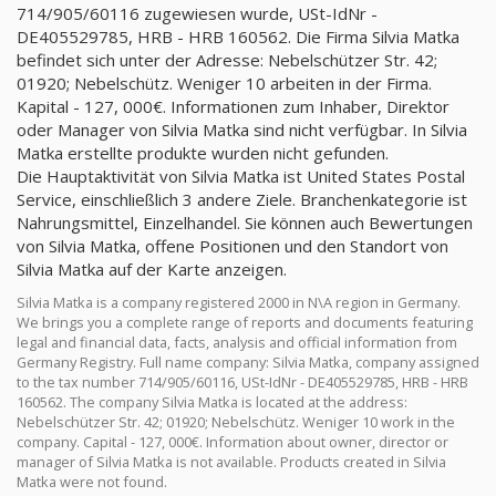
714/905/60116 zugewiesen wurde, USt-IdNr -
DE405529785, HRB - HRB 160562. Die Firma Silvia Matka
befindet sich unter der Adresse: Nebelschützer Str. 42;
01920; Nebelschütz. Weniger 10 arbeiten in der Firma.
Kapital - 127, 000€. Informationen zum Inhaber, Direktor
oder Manager von Silvia Matka sind nicht verfügbar. In Silvia
Matka erstellte produkte wurden nicht gefunden.
Die Hauptaktivität von Silvia Matka ist United States Postal
Service, einschließlich 3 andere Ziele. Branchenkategorie ist
Nahrungsmittel, Einzelhandel. Sie können auch Bewertungen
von Silvia Matka, offene Positionen und den Standort von
Silvia Matka auf der Karte anzeigen.
Silvia Matka is a company registered 2000 in N\A region in Germany.
We brings you a complete range of reports and documents featuring
legal and financial data, facts, analysis and official information from
Germany Registry. Full name company: Silvia Matka, company assigned
to the tax number 714/905/60116, USt-IdNr - DE405529785, HRB - HRB
160562. The company Silvia Matka is located at the address:
Nebelschützer Str. 42; 01920; Nebelschütz. Weniger 10 work in the
company. Capital - 127, 000€. Information about owner, director or
manager of Silvia Matka is not available. Products created in Silvia
Matka were not found.