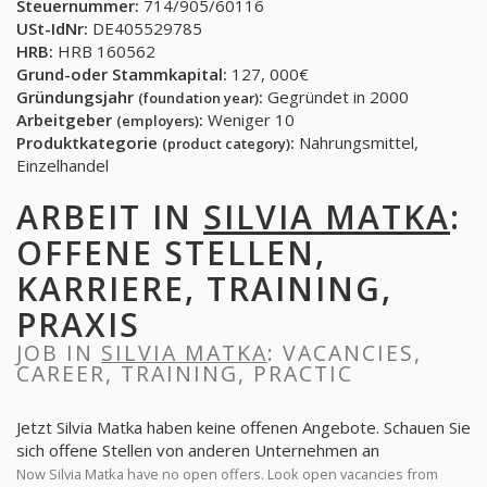
Steuernummer:
714/905/60116
USt-IdNr:
DE405529785
HRB:
HRB 160562
Grund-oder Stammkapital:
127, 000€
Gründungsjahr
:
Gegründet in 2000
(foundation year)
Arbeitgeber
:
Weniger 10
(employers)
Produktkategorie
:
Nahrungsmittel,
(product category)
Einzelhandel
ARBEIT IN
SILVIA MATKA
:
OFFENE STELLEN,
KARRIERE, TRAINING,
PRAXIS
JOB IN
SILVIA MATKA
: VACANCIES,
CAREER, TRAINING, PRACTIC
Jetzt Silvia Matka haben keine offenen Angebote. Schauen Sie
sich offene Stellen von anderen Unternehmen an
Now Silvia Matka have no open offers. Look open vacancies from