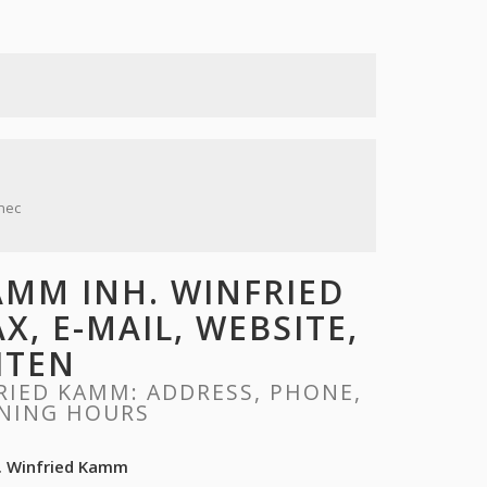
 nec
MM INH. WINFRIED
X, E-MAIL, WEBSITE,
ITEN
RIED KAMM: ADDRESS, PHONE,
ENING HOURS
. Winfried Kamm