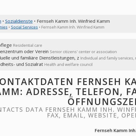
n
•
Sozialdienste
• Fernseh Kamm Inh. Winfried Kamm
nies
•
Social Services
• Fernseh Kamm Inh. Winfried Kamm
flege
Residential care
renzentrum oder Verein
Senior citizens' center or association
duelle und familiäre Dienstleistungen, z
Individual and family services,
dheits- und Sozialrat
Health and welfare council
ONTAKTDATEN FERNSEH KA
MM: ADRESSE, TELEFON, FA
ÖFFNUNGSZE
TACTS DATA FERNSEH KAMM INH. WINF
FAX, EMAIL, WEBSITE, OP
Fernseh Kamm Inh