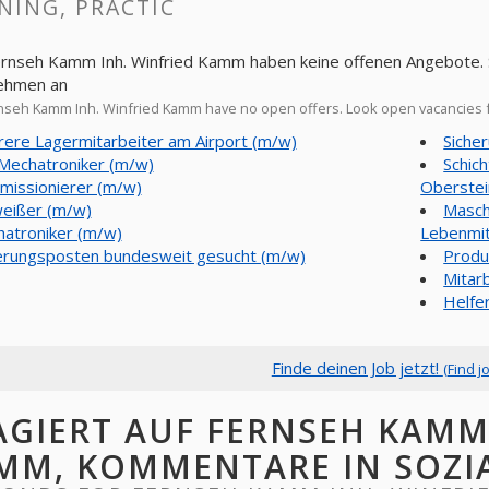
NING, PRACTIC
ernseh Kamm Inh. Winfried Kamm haben keine offenen Angebote. S
ehmen an
seh Kamm Inh. Winfried Kamm have no open offers. Look open vacancies
ere Lagermitarbeiter am Airport (m/w)
Siche
Mechatroniker (m/w)
Schich
issionierer (m/w)
Oberstei
eißer (m/w)
Masch
atroniker (m/w)
Lebenmit
erungsposten bundesweit gesucht (m/w)
Produ
Mitarb
Helfer
Finde deinen Job jetzt!
(Find j
AGIERT AUF FERNSEH KAMM
MM, KOMMENTARE IN SOZI