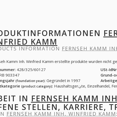
ODUKTINFORMATIONEN
FE
NFRIED KAMM
DUCTS INFORMATION
FERNSEH KAMM IN
seh Kamm Inh. Winfried Kamm erstellte produkte wurden nicht g
nummer:
428/325/60127
USt-IdNr
B 903347
Grund-o
ngsjahr
:
Gegründet in 1997
Arbeitg
(foundation year)
tkategorie
:
(product category)
BEIT IN
FERNSEH KAMM INH
FENE STELLEN, KARRIERE, T
IN
FERNSEH KAMM INH. WINFRIED KAMM