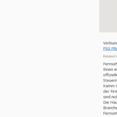
Verbun
Related 
Fernseh
Ihnen e
offizie
Steuer
Kamm In
der Fir
sind ni
Die Hau
Branchenkategorie ist Ha
Fernseh