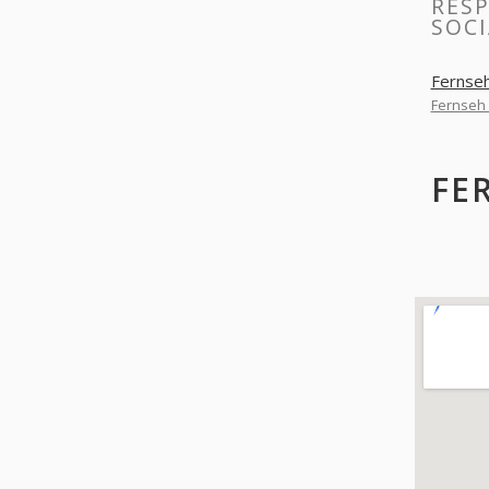
RES
SOC
Fernse
Fernseh
FE