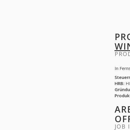
PR
WI
PRO
In Fern
Steuer
HRB:
HR
Gründu
Produk
AR
OF
JOB 