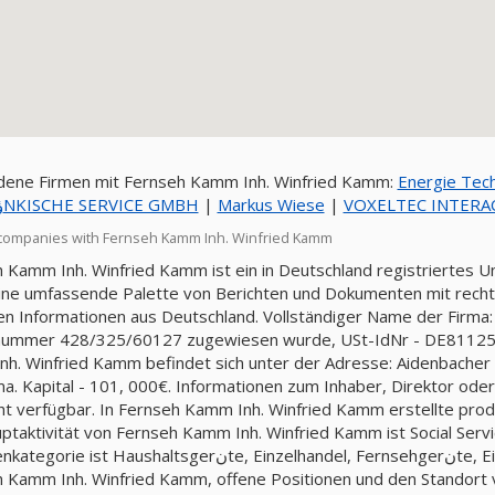
dene Firmen mit Fernseh Kamm Inh. Winfried Kamm:
Energie Tec
FSG FRؤNKISCHE SERVICE GMBH
|
Markus Wiese
|
VOXELTEC INTERAC
companies with Fernseh Kamm Inh. Winfried Kamm
 Kamm Inh. Winfried Kamm ist ein in Deutschland registriertes 
ine umfassende Palette von Berichten und Dokumenten mit rechtli
llen Informationen aus Deutschland. Vollständiger Name der Firma
nummer 428/325/60127 zugewiesen wurde, USt-IdNr - DE811254
h. Winfried Kamm befindet sich unter der Adresse: Aidenbacher St
ma. Kapital - 101, 000€. Informationen zum Inhaber, Direktor o
cht verfügbar. In Fernseh Kamm Inh. Winfried Kamm erstellte pro
ptaktivität von Fernseh Kamm Inh. Winfried Kamm ist Social Service
ushaltsgerنte, Einzelhandel, Fernsehgerنte, Einzelhandel. Sie können auch Bewertungen von
 Kamm Inh. Winfried Kamm, offene Positionen und den Standort