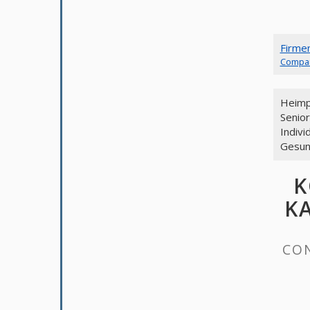
Firme
Compa
Heimp
Senio
Indivi
Gesun
K
KA
CON