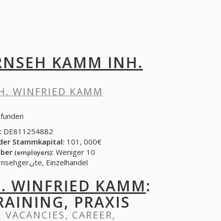
RNSEH KAMM INH.
H. WINFRIED KAMM
efunden
:
DE811254882
der Stammkapital:
101, 000€
eber
:
Weniger 10
(employers)
Haushaltsgerنte, Einzelhandel, Fernsehgerنte, Einzelhandel
. WINFRIED KAMM
:
RAINING, PRAXIS
: VACANCIES, CAREER,