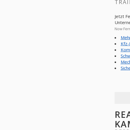
TRAI
Jetzt F
Untern
Now Fern
Mehr
Kfz-
Komm
Schw
Mech
Sich
RE
KA