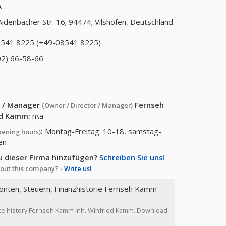
A
Aidenbacher Str. 16; 94474; Vilshofen, Deutschland
541 8225 (+49-08541 8225)
02) 66-58-66
or / Manager
Fernseh
(Owner / Director / Manager)
ed Kamm
:
n\a
:
Montag-Freitag: 10-18, samstag-
pening hours)
en
u dieser Firma hinzufügen?
Schreiben Sie uns!
out this company? -
Write us!
konten, Steuern, Finanzhistorie Fernseh Kamm
ance history Fernseh Kamm Inh. Winfried Kamm. Download