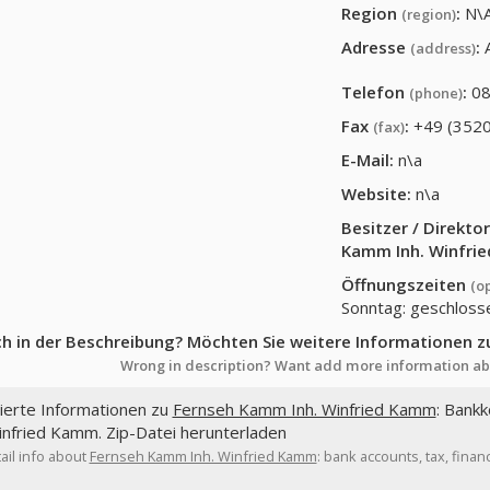
Region
:
N\
(region)
Adresse
:
(address)
Telefon
:
08
(phone)
Fax
:
+49 (352
(fax)
E-Mail:
n\a
Website:
n\a
Besitzer / Direkt
Kamm Inh. Winfri
Öffnungszeiten
(o
Sonntag: geschloss
ch in der Beschreibung? Möchten Sie weitere Informationen z
Wrong in description? Want add more information ab
lierte Informationen zu
Fernseh Kamm Inh. Winfried Kamm
: Bank
infried Kamm. Zip-Datei herunterladen
ail info about
Fernseh Kamm Inh. Winfried Kamm
: bank accounts, tax, fin