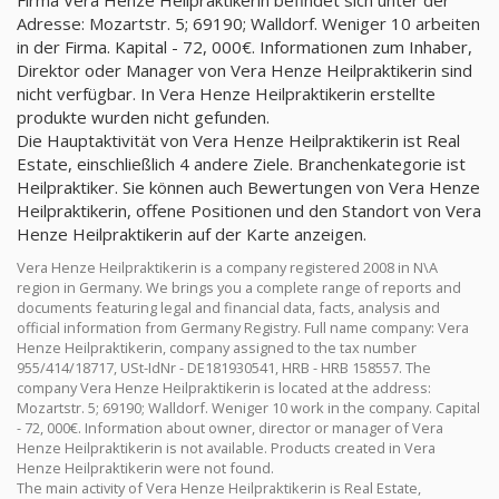
Firma Vera Henze Heilpraktikerin befindet sich unter der
Adresse: Mozartstr. 5; 69190; Walldorf. Weniger 10 arbeiten
in der Firma. Kapital - 72, 000€. Informationen zum Inhaber,
Direktor oder Manager von Vera Henze Heilpraktikerin sind
nicht verfügbar. In Vera Henze Heilpraktikerin erstellte
produkte wurden nicht gefunden.
Die Hauptaktivität von Vera Henze Heilpraktikerin ist Real
Estate, einschließlich 4 andere Ziele. Branchenkategorie ist
Heilpraktiker. Sie können auch Bewertungen von Vera Henze
Heilpraktikerin, offene Positionen und den Standort von Vera
Henze Heilpraktikerin auf der Karte anzeigen.
Vera Henze Heilpraktikerin is a company registered 2008 in N\A
region in Germany. We brings you a complete range of reports and
documents featuring legal and financial data, facts, analysis and
official information from Germany Registry. Full name company: Vera
Henze Heilpraktikerin, company assigned to the tax number
955/414/18717, USt-IdNr - DE181930541, HRB - HRB 158557. The
company Vera Henze Heilpraktikerin is located at the address:
Mozartstr. 5; 69190; Walldorf. Weniger 10 work in the company. Capital
- 72, 000€. Information about owner, director or manager of Vera
Henze Heilpraktikerin is not available. Products created in Vera
Henze Heilpraktikerin were not found.
The main activity of Vera Henze Heilpraktikerin is Real Estate,