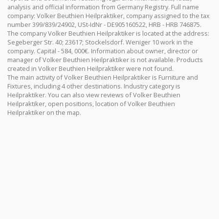
analysis and official information from Germany Registry. Full name
company: Volker Beuthien Heilpraktiker, company assigned to the tax
number 399/839/24902, USt-IdNr - DE905160522, HRB - HRB 746875.
The company Volker Beuthien Heilpraktiker is located at the address:
Segeberger Str. 40; 23617; Stockelsdorf. Weniger 10 work in the
company. Capital - 584, 000€. Information about owner, director or
manager of Volker Beuthien Heilpraktiker is not available. Products
created in Volker Beuthien Heilpraktiker were not found.
The main activity of Volker Beuthien Heilpraktiker is Furniture and
Fixtures, including 4 other destinations. Industry category is
Heilpraktiker. You can also view reviews of Volker Beuthien
Heilpraktiker, open positions, location of Volker Beuthien
Heilpraktiker on the map.