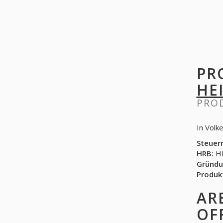
PR
HE
PRO
In Volk
Steuer
HRB:
HR
Gründu
Produk
AR
OF