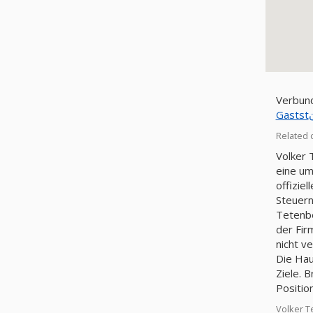
Verbund
Related 
Volker 
eine um
offizie
Steuer
Tetenbe
der Fir
nicht v
Die Hau
Ziele. 
Positio
Volker T