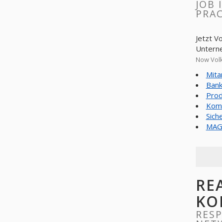
JOB 
PRAC
Jetzt V
Untern
Now Volk
Mita
Bank
Prod
Komm
Sich
MAG 
RE
KO
RESP