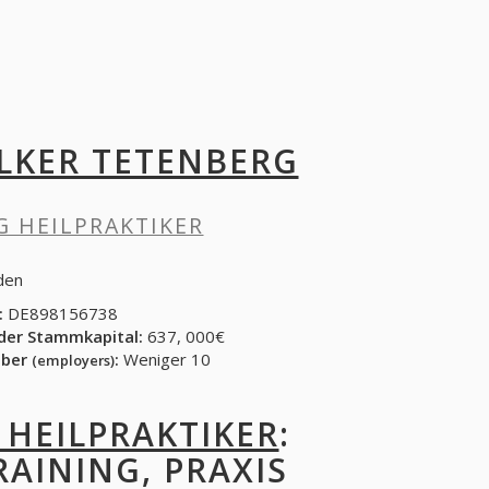
LKER TETENBERG
G HEILPRAKTIKER
den
:
DE898156738
der Stammkapital:
637, 000€
eber
:
Weniger 10
(employers)
 HEILPRAKTIKER
:
RAINING, PRAXIS