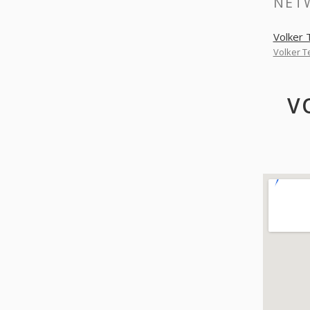
NET
Volker 
Volker T
V