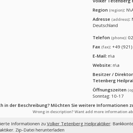
Volker Tetenberg H
Region
:
N\
(region)
Adresse
:
(address)
Deutschland
Telefon
:
02
(phone)
Fax
:
+49 (921)
(fax)
E-Mail:
n\a
Website:
n\a
Besitzer / Direkt
Tetenberg Heilpra
Öffnungszeiten
(o
Sonntag: 10-17
ch in der Beschreibung? Möchten Sie weitere Informationen z
Wrong in description? Want add more information ab
lierte Informationen zu
Volker Tetenberg Heilpraktiker
: Bankkont
aktiker. Zip-Datei herunterladen