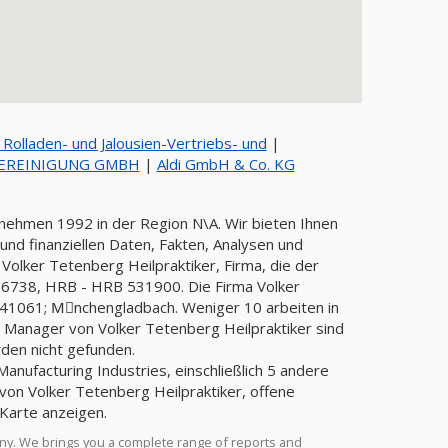
olladen- und Jalousien-Vertriebs- und
|
EREINIGUNG GMBH
|
Aldi GmbH & Co. KG
ernehmen 1992 in der Region N\A. Wir bieten Ihnen
nd finanziellen Daten, Fakten, Analysen und
 Volker Tetenberg Heilpraktiker, Firma, die der
738, HRB - HRB 531900. Die Firma Volker
; 41061; Mِnchengladbach. Weniger 10 arbeiten in
r Manager von Volker Tetenberg Heilpraktiker sind
rden nicht gefunden.
anufacturing Industries, einschließlich 5 andere
 von Volker Tetenberg Heilpraktiker, offene
 Karte anzeigen.
any. We brings you a complete range of reports and