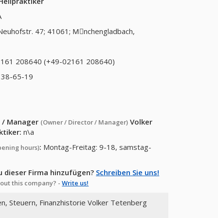
eilpraktiker
A
Neuhofstr. 47; 41061; Mِnchengladbach,
161 208640 (+49-02161 208640)
 38-65-19
or / Manager
Volker
(Owner / Director / Manager)
ktiker
:
n\a
:
Montag-Freitag: 9-18, samstag-
pening hours)
u dieser Firma hinzufügen?
Schreiben Sie uns!
out this company? -
Write us!
en, Steuern, Finanzhistorie Volker Tetenberg