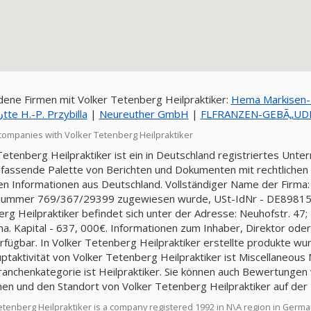
ene Firmen mit Volker Tetenberg Heilpraktiker:
Hema Markisen- R
Gaststنtte H.-P. Przybilla
|
Neureuther GmbH
|
FLFRANZEN-GEBÃ„UD
companies with Volker Tetenberg Heilpraktiker
Tetenberg Heilpraktiker ist ein in Deutschland registriertes Unt
fassende Palette von Berichten und Dokumenten mit rechtlichen u
llen Informationen aus Deutschland. Vollständiger Name der Firma:
nummer 769/367/29399 zugewiesen wurde, USt-IdNr - DE898156
rg Heilpraktiker befindet sich unter der Adresse: Neuhofstr. 47
ma. Kapital - 637, 000€. Informationen zum Inhaber, Direktor ode
erfügbar. In Volker Tetenberg Heilpraktiker erstellte produkte wu
ptaktivität von Volker Tetenberg Heilpraktiker ist Miscellaneous M
Branchenkategorie ist Heilpraktiker. Sie können auch Bewertungen
nen und den Standort von Volker Tetenberg Heilpraktiker auf der
etenberg Heilpraktiker is a company registered 1992 in N\A region in Germ