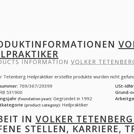
ODUKTINFORMATIONEN
VO
ILPRAKTIKER
DUCTS INFORMATION
VOLKER TETENBER
er Tetenberg Heilpraktiker erstellte produkte wurden nicht gefun
nummer:
769/367/29399
USt-IdNr
B 531900
Grund-o
ngsjahr
:
Gegründet in 1992
Arbeitg
(foundation year)
tkategorie
:
Heilpraktiker
(product category)
BEIT IN
VOLKER TETENBERG
FENE STELLEN, KARRIERE, T