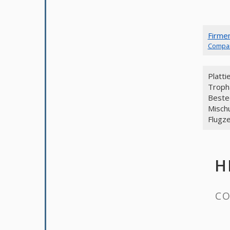
Firme
Compa
Platti
Troph
Bestec
Misch
Flugz
H
CO