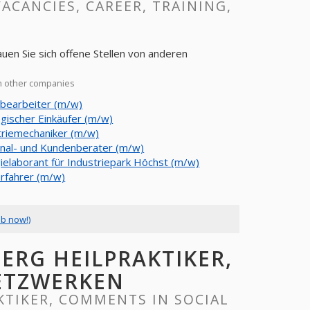
VACANCIES, CAREER, TRAINING,
uen Sie sich offene Stellen von anderen
m other companies
lbearbeiter (m/w)
egischer Einkäufer (m/w)
triemechaniker (m/w)
nal- und Kundenberater (m/w)
gielaborant für Industriepark Höchst (m/w)
erfahrer (m/w)
ob now!)
ERG HEILPRAKTIKER,
ETZWERKEN
KTIKER, COMMENTS IN SOCIAL