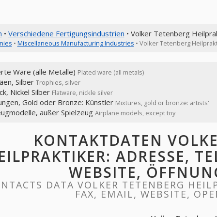
n
•
Verschiedene Fertigungsindustrien
• Volker Tetenberg Heilpra
nies
•
Miscellaneous Manufacturing Industries
• Volker Tetenberg Heilprakt
erte Ware (alle Metalle)
Plated ware (all metals)
äen, Silber
Trophies, silver
k, Nickel Silber
Flatware, nickle silver
ungen, Gold oder Bronze: Künstler
Mixtures, gold or bronze: artists'
eugmodelle, außer Spielzeug
Airplane models, except toy
KONTAKTDATEN VOLKE
EILPRAKTIKER: ADRESSE, TE
WEBSITE, ÖFFNUN
NTACTS DATA VOLKER TETENBERG HEILP
FAX, EMAIL, WEBSITE, OP