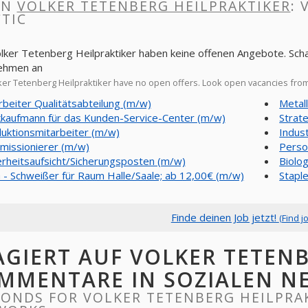
IN
VOLKER TETENBERG HEILPRAKTIKER
: 
TIC
olker Tetenberg Heilpraktiker haben keine offenen Angebote. Scha
ehmen an
er Tetenberg Heilpraktiker have no open offers. Look open vacancies fro
rbeiter Qualitätsabteilung (m/w)
Metal
kaufmann für das Kunden-Service-Center (m/w)
Strat
uktionsmitarbeiter (m/w)
Indus
issionierer (m/w)
Perso
erheitsaufsicht/Sicherungsposten (m/w)
Biolo
- Schweißer für Raum Halle/Saale; ab 12,00€ (m/w)
Stapl
Finde deinen Job jetzt!
(Find j
AGIERT AUF VOLKER TETENB
MMENTARE IN SOZIALEN N
ONDS FOR VOLKER TETENBERG HEILPRA