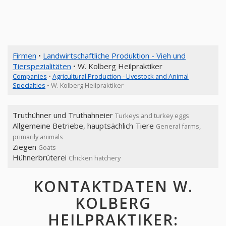
Firmen
•
Landwirtschaftliche Produktion - Vieh und
Tierspezialitäten
• W. Kolberg Heilpraktiker
Companies
•
Agricultural Production - Livestock and Animal
Specialties
• W. Kolberg Heilpraktiker
Truthühner und Truthahneier
Turkeys and turkey eggs
Allgemeine Betriebe, hauptsächlich Tiere
General farms,
primarily animals
Ziegen
Goats
Hühnerbrüterei
Chicken hatchery
KONTAKTDATEN W.
KOLBERG
HEILPRAKTIKER: