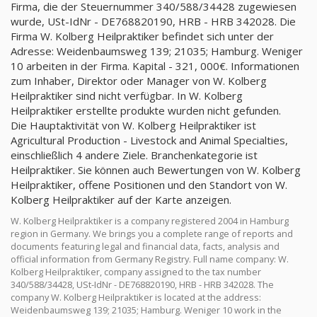
Firma, die der Steuernummer 340/588/34428 zugewiesen
wurde, USt-IdNr - DE768820190, HRB - HRB 342028. Die
Firma W. Kolberg Heilpraktiker befindet sich unter der
Adresse: Weidenbaumsweg 139; 21035; Hamburg. Weniger
10 arbeiten in der Firma. Kapital - 321, 000€. Informationen
zum Inhaber, Direktor oder Manager von W. Kolberg
Heilpraktiker sind nicht verfügbar. In W. Kolberg
Heilpraktiker erstellte produkte wurden nicht gefunden.
Die Hauptaktivität von W. Kolberg Heilpraktiker ist
Agricultural Production - Livestock and Animal Specialties,
einschließlich 4 andere Ziele. Branchenkategorie ist
Heilpraktiker. Sie können auch Bewertungen von W. Kolberg
Heilpraktiker, offene Positionen und den Standort von W.
Kolberg Heilpraktiker auf der Karte anzeigen.
W. Kolberg Heilpraktiker is a company registered 2004 in Hamburg
region in Germany. We brings you a complete range of reports and
documents featuring legal and financial data, facts, analysis and
official information from Germany Registry. Full name company: W.
Kolberg Heilpraktiker, company assigned to the tax number
340/588/34428, USt-IdNr - DE768820190, HRB - HRB 342028. The
company W. Kolberg Heilpraktiker is located at the address:
Weidenbaumsweg 139; 21035; Hamburg. Weniger 10 work in the