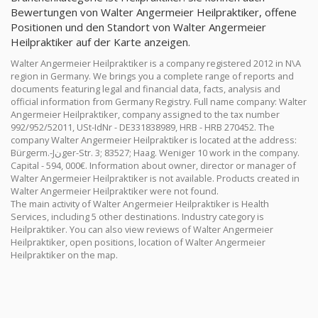
Bewertungen von Walter Angermeier Heilpraktiker, offene
Positionen und den Standort von Walter Angermeier
Heilpraktiker auf der Karte anzeigen.
Walter Angermeier Heilpraktiker is a company registered 2012 in N\A
region in Germany. We brings you a complete range of reports and
documents featuring legal and financial data, facts, analysis and
official information from Germany Registry. Full name company: Walter
Angermeier Heilpraktiker, company assigned to the tax number
992/952/52011, USt-IdNr - DE331838989, HRB - HRB 270452. The
company Walter Angermeier Heilpraktiker is located at the address:
Bürgerm.-Jنger-Str. 3; 83527; Haag. Weniger 10 work in the company.
Capital - 594, 000€. Information about owner, director or manager of
Walter Angermeier Heilpraktiker is not available. Products created in
Walter Angermeier Heilpraktiker were not found.
The main activity of Walter Angermeier Heilpraktiker is Health
Services, including 5 other destinations. Industry category is
Heilpraktiker. You can also view reviews of Walter Angermeier
Heilpraktiker, open positions, location of Walter Angermeier
Heilpraktiker on the map.