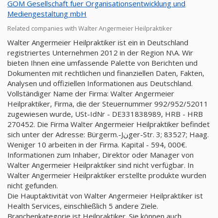
GOM Gesellschaft fuer Organisationsentwicklung und
Mediengestaltung mbH
Related companies with Walter Angermeier Heilpraktiker
Walter Angermeier Heilpraktiker ist ein in Deutschland
registriertes Unternehmen 2012 in der Region N\A. Wir
bieten Ihnen eine umfassende Palette von Berichten und
Dokumenten mit rechtlichen und finanziellen Daten, Fakten,
Analysen und offiziellen Informationen aus Deutschland.
Vollständiger Name der Firma: Walter Angermeier
Heilpraktiker, Firma, die der Steuernummer 992/952/52011
zugewiesen wurde, USt-IdNr - DE331838989, HRB - HRB
270452. Die Firma Walter Angermeier Heilpraktiker befindet
sich unter der Adresse: Bürgerm.-Jنger-Str. 3; 83527; Haag.
Weniger 10 arbeiten in der Firma. Kapital - 594, 000€.
Informationen zum Inhaber, Direktor oder Manager von
Walter Angermeier Heilpraktiker sind nicht verfügbar. In
Walter Angermeier Heilpraktiker erstellte produkte wurden
nicht gefunden.
Die Hauptaktivität von Walter Angermeier Heilpraktiker ist
Health Services, einschließlich 5 andere Ziele.
Branchenkategorie ist Heilpraktiker. Sie können auch