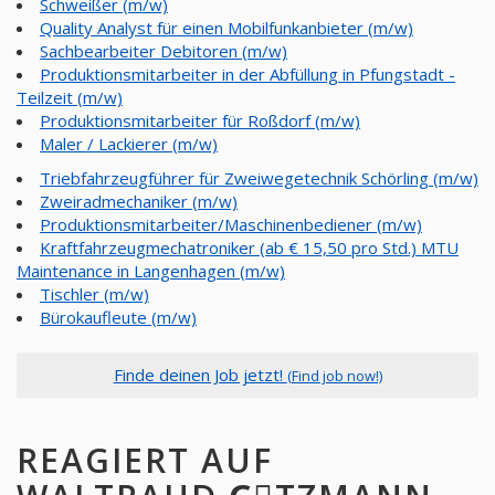
Schweißer (m/w)
Quality Analyst für einen Mobilfunkanbieter (m/w)
Sachbearbeiter Debitoren (m/w)
Produktionsmitarbeiter in der Abfüllung in Pfungstadt -
Teilzeit (m/w)
Produktionsmitarbeiter für Roßdorf (m/w)
Maler / Lackierer (m/w)
Triebfahrzeugführer für Zweiwegetechnik Schörling (m/w)
​Zweiradmechaniker (m/w)
Produktionsmitarbeiter/Maschinenbediener (m/w)
Kraftfahrzeugmechatroniker (ab € 15,50 pro Std.) MTU
Maintenance in Langenhagen (m/w)
Tischler (m/w)
Bürokaufleute (m/w)
Finde deinen Job jetzt!
(Find job now!)
REAGIERT AUF