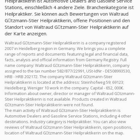
Heilpraktikerin ist Automotive Dealers and Gasoline Service
Stations, einschließlich 4 andere Ziele. Branchenkategorie ist
Heilpraktiker. Sie können auch Bewertungen von Waltraud
Gِtzmann-Stier Heilpraktikerin, offene Positionen und den
Standort von Waltraud Gِtzmann-Stier Heilpraktikerin auf
der Karte anzeigen.
Waltraud Gِtzmann-Stier Heilpraktikerin is a company registered
2007 in Heidelberg region in Germany. We brings you a complete
range of reports and documents featuring legal and financial data,
facts, analysis and official information from Germany Registry. Full
name company: Waltraud Gِtzmann-Stier Heilpraktikerin, company
assigned to the tax number 582/877/22991, USt-IdNr - DE508993530,
HRB - HRB 202172. The company Waltraud Gِtzmann-Stier
Heilpraktikerin is located at the address: Steinhofweg 59; 69123;
Heidelberg. Weniger 10 work in the company. Capital - 652, 000€.
Information about owner, director or manager of Waltraud Gِtzmann-
Stier Heilpraktikerin is not available. Products created in Waltraud
Gِtzmann-Stier Heilpraktikerin were not found.
The main activity of Waltraud Gِtzmann-Stier Heilpraktikerin is
Automotive Dealers and Gasoline Service Stations, including 4 other
destinations. Industry category is Heilpraktiker. You can also view
reviews of Waltraud Gِtzmann-Stier Heilpraktikerin, open positions,
location of Waltraud Gِtzmann-Stier Heilpraktikerin on the map.