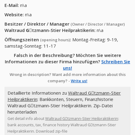
E-Mail:
n\a
Website:
n\a
Besitzer / Direktor / Manager
(Owner / Director / Manager)
Waltraud Gِtzmann-Stier Heilpraktikerin
:
n\a
Öffnungszeiten
:
Montag-Freitag: 9-19,
(opening hours)
samstag-Sonntag: 11-17
Falsch in der Beschreibung? Möchten Sie weitere
Informationen zu dieser Firma hinzufügen?
Schreiben Sie
uns!
Wrong in description? Want add more information about this
company? -
Write us!
Detaillierte Informationen zu
Waltraud Gِtzmann-Stier
Heilpraktikerin
: Bankkonten, Steuern, Finanzhistorie
Waltraud Gِtzmann-Stier Heilpraktikerin. Zip-Datei
herunterladen
Get detail info about
Waltraud Gِtzmann-Stier Heilpraktikerin
:
bank accounts, tax, finance history Waltraud Gِtzmann-Stier
Heilpraktikerin. Download zip-file