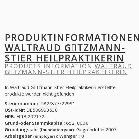
PRODUKTINFORMATIONE
WALTRAUD GِTZMANN-
STIER HEILPRAKTIKERIN
PRODUCTS INFORMATION
WALTRAUD
GِTZMANN-STIER HEILPRAKTIKERIN
In Waltraud Gِtzmann-Stier Heilpraktikerin erstellte
produkte wurden nicht gefunden
Steuernummer:
582/877/22991
USt-IdNr:
DE508993530
HRB:
HRB 202172
Grund-oder Stammkapital:
652, 000€
Gründungsjahr
:
Gegründet in 2007
(foundation year)
Arbeitgeber
:
Weniger 10
(employers)