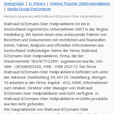
Steingrüber
|
D. Peters
|
Helmut Puscher Elektroinstallation
|
Media Group Peitzmeyer
Related companies with Waltraud Gِtzmann-Stier Heilpraktikerin
Waltraud Gِtzmann-Stier Heilpraktikerin ist ein in
Deutschland registriertes Unternehmen 2007 in der Region
Heidelberg. Wir bieten Ihnen eine umfassende Palette von
Berichten und Dokumenten mit rechtlichen und finanziellen
Daten, Fakten, Analysen und offiziellen Informationen aus
Deutschland. Vollständiger Name der Firma: Waltraud
Gِtzmann-Stier Heilpraktikerin, Firma, die der
Steuernummer 582/877/22991 zugewiesen wurde, USt-
IdNr - DE508993530, HRB - HRB 202172. Die Firma
Waltraud Gِtzmann-Stier Heilpraktikerin befindet sich unter
der Adresse: Steinhofweg 59; 69123; Heidelberg. Weniger
10 arbeiten in der Firma. Kapital - 652, 000€. Informationen
zum Inhaber, Direktor oder Manager von Waltraud
Gِtzmann-Stier Heilpraktikerin sind nicht verfügbar. In
Waltraud Gِtzmann-Stier Heilpraktikerin erstellte produkte
wurden nicht gefunden.
Die Hauptaktivität von Waltraud Gِtzmann-Stier