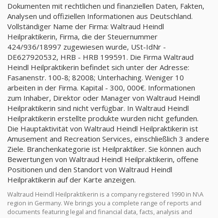
Dokumenten mit rechtlichen und finanziellen Daten, Fakten,
Analysen und offiziellen Informationen aus Deutschland.
Vollständiger Name der Firma: Waltraud Heindl
Heilpraktikerin, Firma, die der Steuernummer
424/936/18997 zugewiesen wurde, USt-IdNr -
DE627920532, HRB - HRB 199591. Die Firma Waltraud
Heindl Heilpraktikerin befindet sich unter der Adresse:
Fasanenstr. 100-8; 82008; Unterhaching. Weniger 10
arbeiten in der Firma. Kapital - 300, 000€. Informationen
zum Inhaber, Direktor oder Manager von Waltraud Heindl
Heilpraktikerin sind nicht verfügbar. In Waltraud Heindl
Heilpraktikerin erstellte produkte wurden nicht gefunden.
Die Hauptaktivität von Waltraud Heindl Heilpraktikerin ist
Amusement and Recreation Services, einschließlich 3 andere
Ziele. Branchenkategorie ist Heilpraktiker. Sie können auch
Bewertungen von Waltraud Heindl Heilpraktikerin, offene
Positionen und den Standort von Waltraud Heindl
Heilpraktikerin auf der Karte anzeigen.
Waltraud Heindl Heilpraktikerin is a company registered 1990 in N\A
region in Germany. We brings you a complete range of reports and
documents featuring legal and financial data, facts, analysis and