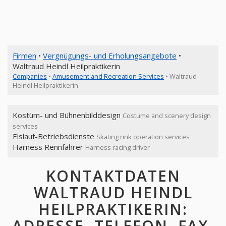
Firmen
•
Vergnügungs- und Erholungsangebote
•
Waltraud Heindl Heilpraktikerin
Companies
•
Amusement and Recreation Services
• Waltraud
Heindl Heilpraktikerin
Kostüm- und Bühnenbilddesign
Costume and scenery design
services
Eislauf-Betriebsdienste
Skating rink operation services
Harness Rennfahrer
Harness racing driver
KONTAKTDATEN
WALTRAUD HEINDL
HEILPRAKTIKERIN:
ADRESSE, TELEFON, FAX,