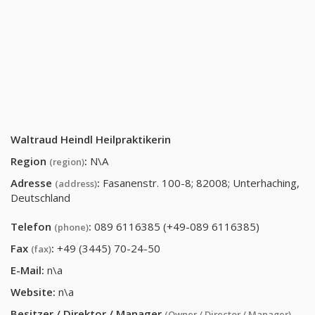
Waltraud Heindl Heilpraktikerin
Region
:
N\A
(region)
Adresse
:
Fasanenstr. 100-8; 82008; Unterhaching,
(address)
Deutschland
Telefon
:
089 6116385 (+49-089 6116385)
(phone)
Fax
:
+49 (3445) 70-24-50
(fax)
E-Mail:
n\a
Website:
n\a
Besitzer / Direktor / Manager
(Owner / Director / Manager)