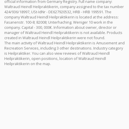
official information from Germany Registry. Full name company:
Waltraud Heindl Heilpraktikerin, company assigned to the tax number
424/936/18997, USt-IdNr - DE627920532, HRB - HRB 199591. The
company Waltraud Heindl Heilpraktikerin is located at the address:
Fasanenstr. 100-8; 82008; Unterhaching. Weniger 10 work in the
company. Capital - 300, 000€. Information about owner, director or
manager of Waltraud Heindl Heilpraktikerin is not available. Products
created in Waltraud Heindl Heilpraktikerin were not found.
The main activity of Waltraud Heindl Heilpraktikerin is Amusement and
Recreation Services, including 3 other destinations. Industry category
is Heilpraktiker. You can also view reviews of Waltraud Heindl
Heilpraktikerin, open positions, location of Waltraud Heindl
Heilpraktikerin on the map.