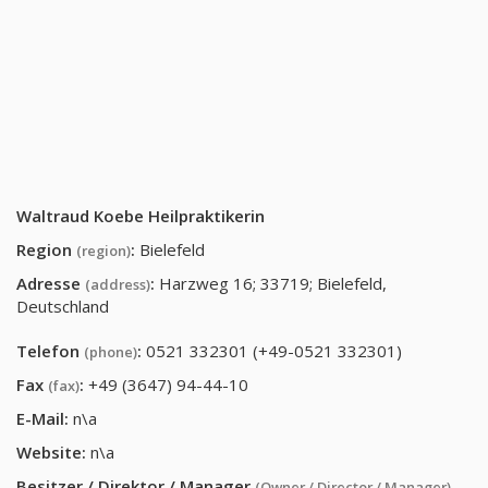
Waltraud Koebe Heilpraktikerin
Region
:
Bielefeld
(region)
Adresse
:
Harzweg 16; 33719; Bielefeld,
(address)
Deutschland
Telefon
:
0521 332301 (+49-0521 332301)
(phone)
Fax
:
+49 (3647) 94-44-10
(fax)
E-Mail:
n\a
Website:
n\a
Besitzer / Direktor / Manager
(Owner / Director / Manager)