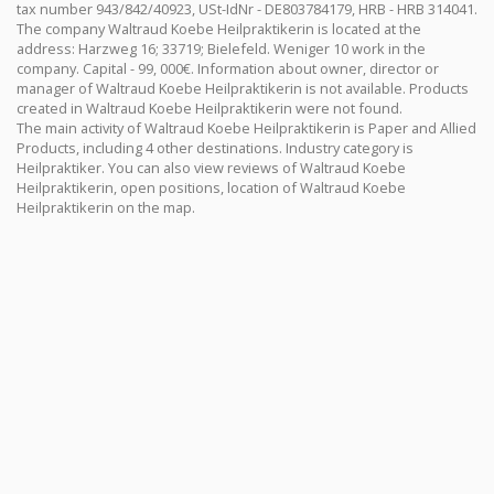
tax number 943/842/40923, USt-IdNr - DE803784179, HRB - HRB 314041.
The company Waltraud Koebe Heilpraktikerin is located at the
address: Harzweg 16; 33719; Bielefeld. Weniger 10 work in the
company. Capital - 99, 000€. Information about owner, director or
manager of Waltraud Koebe Heilpraktikerin is not available. Products
created in Waltraud Koebe Heilpraktikerin were not found.
The main activity of Waltraud Koebe Heilpraktikerin is Paper and Allied
Products, including 4 other destinations. Industry category is
Heilpraktiker. You can also view reviews of Waltraud Koebe
Heilpraktikerin, open positions, location of Waltraud Koebe
Heilpraktikerin on the map.