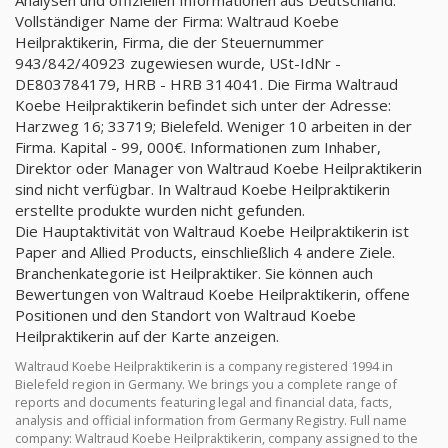
Analysen und offiziellen Informationen aus Deutschland.
Vollständiger Name der Firma: Waltraud Koebe
Heilpraktikerin, Firma, die der Steuernummer
943/842/40923 zugewiesen wurde, USt-IdNr -
DE803784179, HRB - HRB 314041. Die Firma Waltraud
Koebe Heilpraktikerin befindet sich unter der Adresse:
Harzweg 16; 33719; Bielefeld. Weniger 10 arbeiten in der
Firma. Kapital - 99, 000€. Informationen zum Inhaber,
Direktor oder Manager von Waltraud Koebe Heilpraktikerin
sind nicht verfügbar. In Waltraud Koebe Heilpraktikerin
erstellte produkte wurden nicht gefunden.
Die Hauptaktivität von Waltraud Koebe Heilpraktikerin ist
Paper and Allied Products, einschließlich 4 andere Ziele.
Branchenkategorie ist Heilpraktiker. Sie können auch
Bewertungen von Waltraud Koebe Heilpraktikerin, offene
Positionen und den Standort von Waltraud Koebe
Heilpraktikerin auf der Karte anzeigen.
Waltraud Koebe Heilpraktikerin is a company registered 1994 in
Bielefeld region in Germany. We brings you a complete range of
reports and documents featuring legal and financial data, facts,
analysis and official information from Germany Registry. Full name
company: Waltraud Koebe Heilpraktikerin, company assigned to the