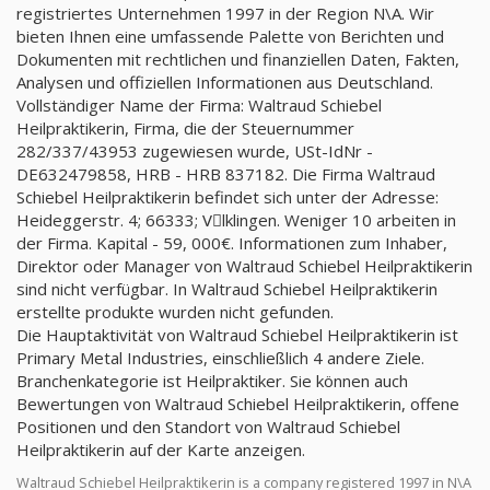
registriertes Unternehmen 1997 in der Region N\A. Wir
bieten Ihnen eine umfassende Palette von Berichten und
Dokumenten mit rechtlichen und finanziellen Daten, Fakten,
Analysen und offiziellen Informationen aus Deutschland.
Vollständiger Name der Firma: Waltraud Schiebel
Heilpraktikerin, Firma, die der Steuernummer
282/337/43953 zugewiesen wurde, USt-IdNr -
DE632479858, HRB - HRB 837182. Die Firma Waltraud
Schiebel Heilpraktikerin befindet sich unter der Adresse:
Heideggerstr. 4; 66333; Vِlklingen. Weniger 10 arbeiten in
der Firma. Kapital - 59, 000€. Informationen zum Inhaber,
Direktor oder Manager von Waltraud Schiebel Heilpraktikerin
sind nicht verfügbar. In Waltraud Schiebel Heilpraktikerin
erstellte produkte wurden nicht gefunden.
Die Hauptaktivität von Waltraud Schiebel Heilpraktikerin ist
Primary Metal Industries, einschließlich 4 andere Ziele.
Branchenkategorie ist Heilpraktiker. Sie können auch
Bewertungen von Waltraud Schiebel Heilpraktikerin, offene
Positionen und den Standort von Waltraud Schiebel
Heilpraktikerin auf der Karte anzeigen.
Waltraud Schiebel Heilpraktikerin is a company registered 1997 in N\A