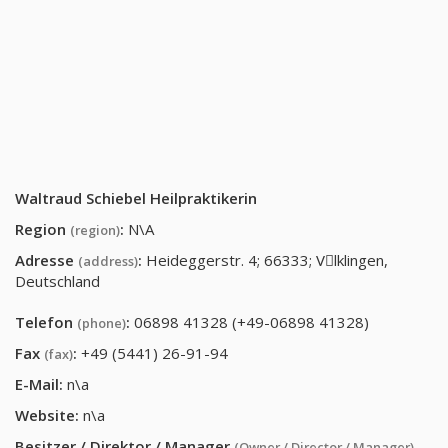
Waltraud Schiebel Heilpraktikerin
Region
:
N\A
(region)
Adresse
:
Heideggerstr. 4; 66333; Vِlklingen,
(address)
Deutschland
Telefon
:
06898 41328 (+49-06898 41328)
(phone)
Fax
:
+49 (5441) 26-91-94
(fax)
E-Mail:
n\a
Website:
n\a
Besitzer / Direktor / Manager
(Owner / Director / Manager)