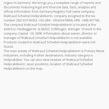
region in Germany. We brings you a complete range of reports and
documents featuring legal and financial data, facts, analysis and
official information from Germany Registry. Full name company:
Waltraud Schiebel Heilpraktikerin, company assigned to the tax
number 282/337/43953, USt-IdNr - DE632479858, HRB - HRB 837182.
The company Waltraud Schiebel Heilpraktikerin is located at the
address: Heideggerstr. 4; 66333; Vِlklingen. Weniger 10 work in the
company. Capital - 59, 000€. Information about owner, director or
manager of Waltraud Schiebel Heilpraktikerin is not available.
Products created in Waltraud Schiebel Heilpraktikerin were not
found.
The main activity of Waltraud Schiebel Heilpraktikerin is Primary Metal
Industries, including 4 other destinations. Industry category is
Heilpraktiker. You can also view reviews of Waltraud Schiebel
Heilpraktikerin, open positions, location of Waltraud Schiebel
Heilpraktikerin on the map.