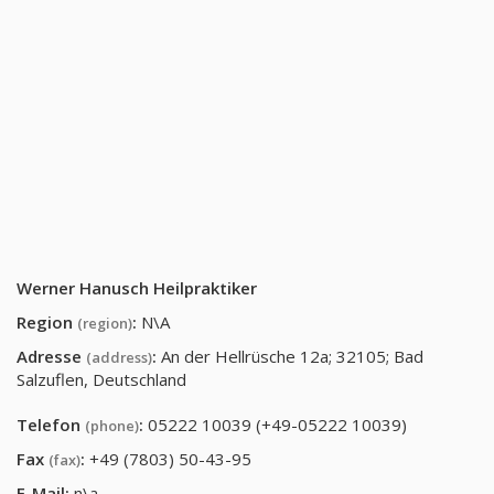
Werner Hanusch Heilpraktiker
Region
:
N\A
(region)
Adresse
:
An der Hellrüsche 12a; 32105; Bad
(address)
Salzuflen, Deutschland
Telefon
:
05222 10039 (+49-05222 10039)
(phone)
Fax
:
+49 (7803) 50-43-95
(fax)
E-Mail:
n\a