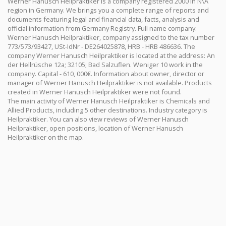
Werner Hanusch Heilpraktiker is a company registered 2000 in N\A
region in Germany. We brings you a complete range of reports and
documents featuring legal and financial data, facts, analysis and
official information from Germany Registry. Full name company:
Werner Hanusch Heilpraktiker, company assigned to the tax number
773/573/93427, USt-IdNr - DE264025878, HRB - HRB 486636. The
company Werner Hanusch Heilpraktiker is located at the address: An
der Hellrüsche 12a; 32105; Bad Salzuflen. Weniger 10 work in the
company. Capital - 610, 000€. Information about owner, director or
manager of Werner Hanusch Heilpraktiker is not available. Products
created in Werner Hanusch Heilpraktiker were not found.
The main activity of Werner Hanusch Heilpraktiker is Chemicals and
Allied Products, including 5 other destinations. Industry category is
Heilpraktiker. You can also view reviews of Werner Hanusch
Heilpraktiker, open positions, location of Werner Hanusch
Heilpraktiker on the map.