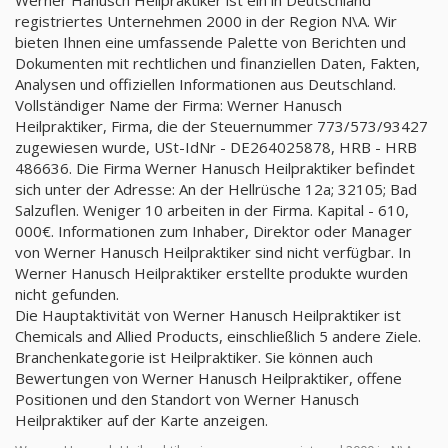
Werner Hanusch Heilpraktiker ist ein in Deutschland
registriertes Unternehmen 2000 in der Region N\A. Wir
bieten Ihnen eine umfassende Palette von Berichten und
Dokumenten mit rechtlichen und finanziellen Daten, Fakten,
Analysen und offiziellen Informationen aus Deutschland.
Vollständiger Name der Firma: Werner Hanusch
Heilpraktiker, Firma, die der Steuernummer 773/573/93427
zugewiesen wurde, USt-IdNr - DE264025878, HRB - HRB
486636. Die Firma Werner Hanusch Heilpraktiker befindet
sich unter der Adresse: An der Hellrüsche 12a; 32105; Bad
Salzuflen. Weniger 10 arbeiten in der Firma. Kapital - 610,
000€. Informationen zum Inhaber, Direktor oder Manager
von Werner Hanusch Heilpraktiker sind nicht verfügbar. In
Werner Hanusch Heilpraktiker erstellte produkte wurden
nicht gefunden.
Die Hauptaktivität von Werner Hanusch Heilpraktiker ist
Chemicals and Allied Products, einschließlich 5 andere Ziele.
Branchenkategorie ist Heilpraktiker. Sie können auch
Bewertungen von Werner Hanusch Heilpraktiker, offene
Positionen und den Standort von Werner Hanusch
Heilpraktiker auf der Karte anzeigen.