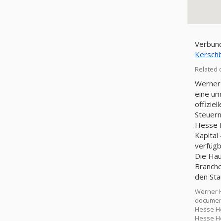
Verbund
Kersc
Related 
Werner 
eine um
offizie
Steuer
Hesse H
Kapital
verfügb
Die Hau
Branche
den Sta
Werner H
document
Hesse He
Hesse Hei