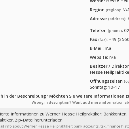
Werner Hesse Heil
Region
:
N\
(region)
Adresse
:
(address)
Telefon
:
02
(phone)
Fax
:
+49 (356
(fax)
E-Mail:
n\a
Website:
n\a
Besitzer / Direkt
Hesse Heilpraktike
Öffnungszeiten
(o
Sonntag: 10-17
ch in der Beschreibung? Möchten Sie weitere Informationen z
Wrong in description? Want add more information ab
lierte Informationen zu
Werner Hesse Heilpraktiker
: Bankkonten,
aktiker. Zip-Datei herunterladen
ail info about
Werner Hesse Heilpraktiker
: bank accounts, tax, finance his