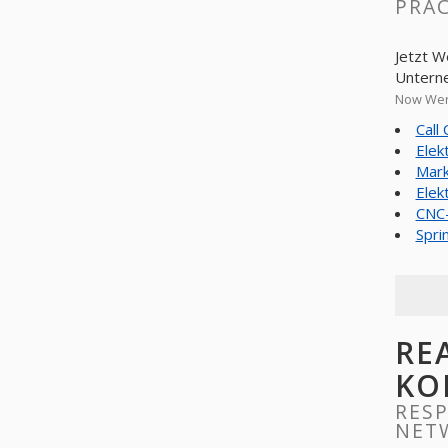
PRAC
Jetzt W
Untern
Now Wern
Call
Elek
Mark
Elek
CNC-
Spri
RE
KO
RESP
NET