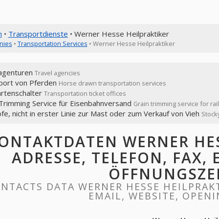
n
•
Transportdienste
• Werner Hesse Heilpraktiker
nies
•
Transportation Services
• Werner Hesse Heilpraktiker
agenturen
Travel agencies
port von Pferden
Horse drawn transportation services
artenschalter
Transportation ticket offices
 Trimming Service für Eisenbahnversand
Grain trimming service for ra
fe, nicht in erster Linie zur Mast oder zum Verkauf von Vieh
Stocky
ONTAKTDATEN WERNER HES
ADRESSE, TELEFON, FAX, 
ÖFFNUNGSZE
NTACTS DATA WERNER HESSE HEILPRAKTI
EMAIL, WEBSITE, OPEN