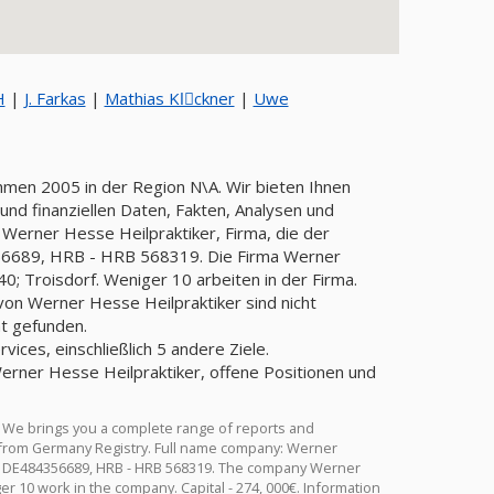
H
|
J. Farkas
|
Mathias Klِckner
|
Uwe
hmen 2005 in der Region N\A. Wir bieten Ihnen
nd finanziellen Daten, Fakten, Analysen und
 Werner Hesse Heilpraktiker, Firma, die der
6689, HRB - HRB 568319. Die Firma Werner
0; Troisdorf. Weniger 10 arbeiten in der Firma.
von Werner Hesse Heilpraktiker sind nicht
ht gefunden.
ices, einschließlich 5 andere Ziele.
erner Hesse Heilpraktiker, offene Positionen und
 We brings you a complete range of reports and
ion from Germany Registry. Full name company: Werner
 - DE484356689, HRB - HRB 568319. The company Werner
er 10 work in the company. Capital - 274, 000€. Information