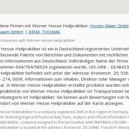
ene Firmen mit Werner Hesse Heilpraktiker:
Hosen-Maier Gmb
hbaum GmbH
|
KRIM, THOMAS
companies with Werner Hesse Heilpraktiker
Hesse Heilpraktiker ist ein in Deutschland registriertes Unterne
fassende Palette von Berichten und Dokumenten mit rechtlichen u
llen Informationen aus Deutschland. Vollständiger Name der Firma:
nummer 644/784/58924 zugewiesen wurde, USt-IdNr - DE48435
eilpraktiker befindet sich unter der Adresse: Kronenstr. 20; 5384
 - 274, 000€. Informationen zum Inhaber, Direktor oder Manager 
ar. In Werner Hesse Heilpraktiker erstellte produkte wurden nic
ptaktivität von Werner Hesse Heilpraktiker ist Transportation Serv
nkategorie ist Heilpraktiker. Sie können auch Bewertungen von W
ndort von Werner Hesse Heilpraktiker auf der Karte anzeigen.
esse Heilpraktiker is a company registered 2005 in N\A region in Germany.
s featuring legal and financial data, facts, analysis and official informat
ilpraktiker, company assigned to the tax number 644/784/58924, USt-IdNr
lpraktiker is located at the address: Kronenstr. 20; 53840; Troisdorf. Wenig