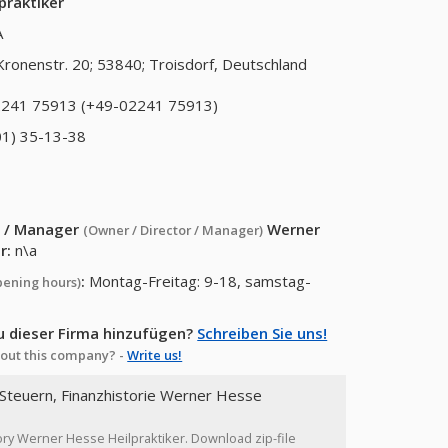
praktiker
A
Kronenstr. 20; 53840; Troisdorf, Deutschland
241 75913 (+49-02241 75913)
01) 35-13-38
or / Manager
Werner
(Owner / Director / Manager)
r
:
n\a
:
Montag-Freitag: 9-18, samstag-
pening hours)
u dieser Firma hinzufügen?
Schreiben Sie uns!
out this company? -
Write us!
 Steuern, Finanzhistorie Werner Hesse
tory Werner Hesse Heilpraktiker. Download zip-file