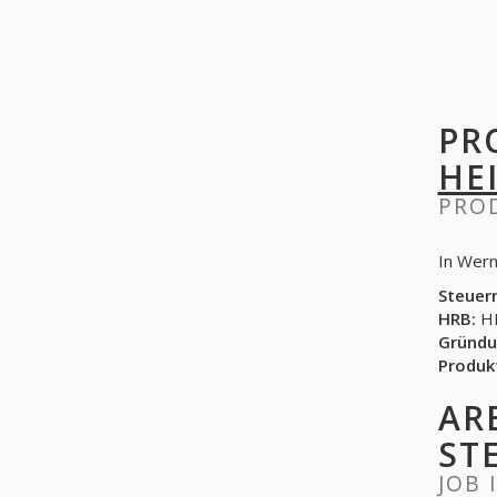
PR
HE
PRO
In Wern
Steuer
HRB:
HR
Gründu
Produk
AR
ST
JOB 