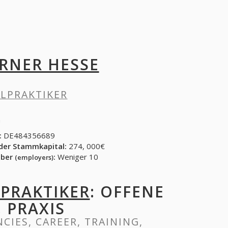
RNER HESSE
ILPRAKTIKER
n
:
DE484356689
der Stammkapital:
274, 000€
eber
:
Weniger 10
(employers)
LPRAKTIKER
: OFFENE
, PRAXIS
NCIES, CAREER, TRAINING,