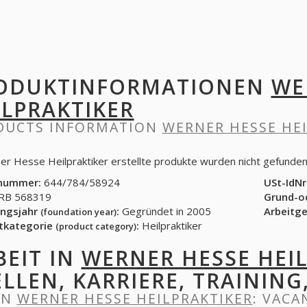
ODUKTINFORMATIONEN
WE
ILPRAKTIKER
DUCTS INFORMATION
WERNER HESSE HE
er Hesse Heilpraktiker erstellte produkte wurden nicht gefunde
nummer:
644/784/58924
USt-IdNr
B 568319
Grund-o
ngsjahr
:
Gegründet in 2005
Arbeitg
(foundation year)
tkategorie
:
Heilpraktiker
(product category)
BEIT IN
WERNER HESSE HEI
ELLEN, KARRIERE, TRAINING
IN
WERNER HESSE HEILPRAKTIKER
: VACA