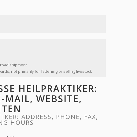
ilroad shipment
ards, not primarily for fattening or selling livestock
SE HEILPRAKTIKER:
E-MAIL, WEBSITE,
ITEN
KER: ADDRESS, PHONE, FAX,
ING HOURS