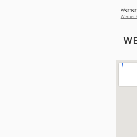
Werner 
Werner H
WE