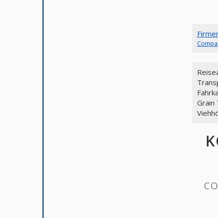
Firme
Compa
Reise
Trans
Fahrk
Grain
Viehhö
K
CO