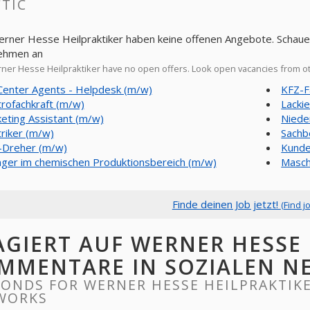
TIC
erner Hesse Heilpraktiker haben keine offenen Angebote. Schauen
ehmen an
er Hesse Heilpraktiker have no open offers. Look open vacancies from 
 Center Agents - Helpdesk (m/w)
KFZ-F
trofachkraft (m/w)
Lacki
eting Assistant (m/w)
Niede
triker (m/w)
Sachb
Dreher (m/w)
Kunde
nger im chemischen Produktionsbereich (m/w)
Masch
Finde deinen Job jetzt!
(Find j
AGIERT AUF WERNER HESSE 
MMENTARE IN SOZIALEN N
ONDS FOR WERNER HESSE HEILPRAKTIKE
WORKS