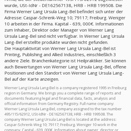
wurde, USt-IdNr - DE162567138, HRB - HRB 199508. Die
Firma Werner Lang Ursula Lang-Bel befindet sich unter der
Adresse: Caspar-Schrenk-Weg 10; 79117; Freiburg. Weniger
10 arbeiten in der Firma. Kapital - 639, 000€. Informationen
zum Inhaber, Direktor oder Manager von Werner Lang
Ursula Lang-Bel sind nicht verfügbar. In Werner Lang Ursula
Lang-Bel erstellte produkte wurden nicht gefunden.
Die Hauptaktivität von Werner Lang Ursula Lang-Bel ist
Printing, Publishing and Allied Industries, einschließlich 3
andere Ziele. Branchenkategorie ist Heilpraktiker. Sie können
auch Bewertungen von Werner Lang Ursula Lang-Bel, offene
Positionen und den Standort von Werner Lang Ursula Lang-
Bel auf der Karte anzeigen.
Werner Lang Ursula Lang-Bel is a company registered 1995 in Freiburg
region in Germany. We brings you a complete range of reports and
documents featuring legal and financial data, facts, analysis and
official information from Germany Registry. Full name company:
Werner Lang Ursula Lang-Bel, company assigned to the tax number
495/115/62912, USt-IdNr - DE162567138, HRB - HRB 199508. The
company Werner Lang Ursula Lang-Bel is located at the address:
Caspar-Schrenk-Weg 10; 79117; Freiburg. Weniger 10 work in the
company. Capital - 639, 000€. Information about owner, director or