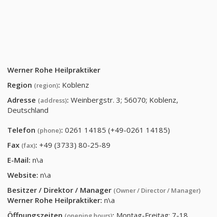
Werner Rohe Heilpraktiker
Region
:
Koblenz
(region)
Adresse
:
Weinbergstr. 3; 56070; Koblenz,
(address)
Deutschland
Telefon
:
0261 14185 (+49-0261 14185)
(phone)
Fax
:
+49 (3733) 80-25-89
(fax)
E-Mail:
n\a
Website:
n\a
Besitzer / Direktor / Manager
(Owner / Director / Manager)
Werner Rohe Heilpraktiker
:
n\a
Öffnungszeiten
:
Montag-Freitag: 7-18,
(opening hours)