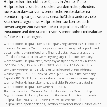
Heilpraktiker sind nicht verfügbar. In Werner Rohe
Heilpraktiker erstellte produkte wurden nicht gefunden.
Die Hauptaktivität von Werner Rohe Heilpraktiker ist
Membership Organizations, einschließlich 3 andere Ziele.
Branchenkategorie ist Heilpraktiker. Sie können auch
Bewertungen von Werner Rohe Heilpraktiker, offene
Positionen und den Standort von Werner Rohe Heilpraktiker
auf der Karte anzeigen.
Werner Rohe Heilpraktiker is a company registered 1990 in Koblenz
region in Germany. We brings you a complete range of reports and
documents featuring legal and financial data, facts, analysis and
official information from Germany Registry. Full name company:
Werner Rohe Heilpraktiker, company assigned to the tax number
851/435/54068, USt-IdNr - DE253863525, HRB - HRB 757064. The
company Werner Rohe Heilpraktiker is located at the address:
Weinbergstr. 3; 56070; Koblenz. Weniger 10 work in the company.
Capital - 181, 000€. Information about owner, director or manager of
Werner Rohe Heilpraktiker is not available. Products created in
Werner Rohe Heilpraktiker were not found.
The main activity of Werner Rohe Heilpraktiker is Membership
Organizations, including 3 other destinations. Industry category is
Heilpraktiker. You can also view reviews of Werner Rohe
Heilpraktiker, open positions, location of Werner Rohe Heilpraktiker