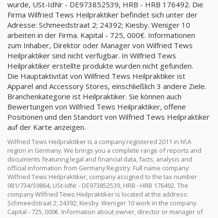
wurde, USt-IdNr - DE973852539, HRB - HRB 176492. Die
Firma Wilfried Tews Heilpraktiker befindet sich unter der
Adresse: Schmeedstraat 2; 24392; Kiesby. Weniger 10
arbeiten in der Firma. Kapital - 725, 000€. Informationen
zum Inhaber, Direktor oder Manager von Wilfried Tews
Heilpraktiker sind nicht verfügbar. In Wilfried Tews
Heilpraktiker erstellte produkte wurden nicht gefunden.
Die Hauptaktivität von Wilfried Tews Heilpraktiker ist
Apparel and Accessory Stores, einschließlich 3 andere Ziele.
Branchenkategorie ist Heilpraktiker. Sie können auch
Bewertungen von Wilfried Tews Heilpraktiker, offene
Positionen und den Standort von Wilfried Tews Heilpraktiker
auf der Karte anzeigen.
Wilfried Tews Heilpraktiker is a company registered 2011 in N\A
region in Germany. We brings you a complete range of reports and
documents featuring legal and financial data, facts, analysis and
official information from Germany Registry. Full name company:
Wilfried Tews Heilpraktiker, company assigned to the tax number
981/734/59864, USt-IdNr - DE973852539, HRB - HRB 176492. The
company Wilfried Tews Heilpraktiker is located at the address:
Schmeedstraat 2; 24392; Kiesby. Weniger 10 work in the company.
Capital - 725, 000€. Information about owner, director or manager of