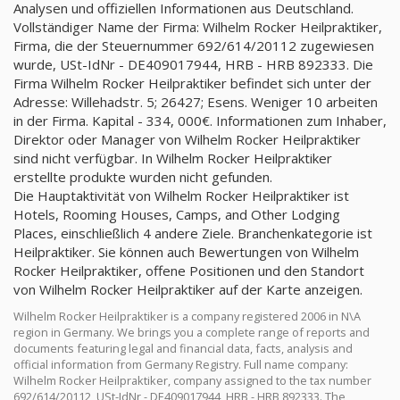
Analysen und offiziellen Informationen aus Deutschland.
Vollständiger Name der Firma: Wilhelm Rocker Heilpraktiker,
Firma, die der Steuernummer 692/614/20112 zugewiesen
wurde, USt-IdNr - DE409017944, HRB - HRB 892333. Die
Firma Wilhelm Rocker Heilpraktiker befindet sich unter der
Adresse: Willehadstr. 5; 26427; Esens. Weniger 10 arbeiten
in der Firma. Kapital - 334, 000€. Informationen zum Inhaber,
Direktor oder Manager von Wilhelm Rocker Heilpraktiker
sind nicht verfügbar. In Wilhelm Rocker Heilpraktiker
erstellte produkte wurden nicht gefunden.
Die Hauptaktivität von Wilhelm Rocker Heilpraktiker ist
Hotels, Rooming Houses, Camps, and Other Lodging
Places, einschließlich 4 andere Ziele. Branchenkategorie ist
Heilpraktiker. Sie können auch Bewertungen von Wilhelm
Rocker Heilpraktiker, offene Positionen und den Standort
von Wilhelm Rocker Heilpraktiker auf der Karte anzeigen.
Wilhelm Rocker Heilpraktiker is a company registered 2006 in N\A
region in Germany. We brings you a complete range of reports and
documents featuring legal and financial data, facts, analysis and
official information from Germany Registry. Full name company:
Wilhelm Rocker Heilpraktiker, company assigned to the tax number
692/614/20112, USt-IdNr - DE409017944, HRB - HRB 892333. The