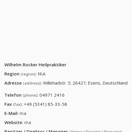
Wilhelm Rocker Heilpraktiker
Region
:
N\A
(region)
Adresse
:
Willehadstr. 5; 26427; Esens, Deutschland
(address)
Telefon
:
04971 2416
(phone)
Fax
:
+49 (5341) 85-33-58
(fax)
E-Mail:
n\a
Website:
n\a
Besitzer / Direktor / Manager
(Owner / Director / Manager)