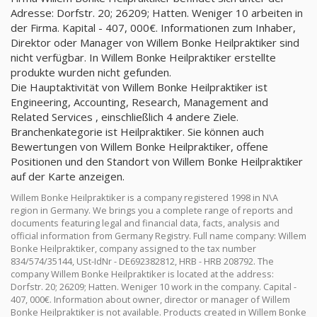
Adresse: Dorfstr. 20; 26209; Hatten. Weniger 10 arbeiten in
der Firma. Kapital - 407, 000€. Informationen zum Inhaber,
Direktor oder Manager von Willem Bonke Heilpraktiker sind
nicht verfügbar. In Willem Bonke Heilpraktiker erstellte
produkte wurden nicht gefunden.
Die Hauptaktivität von Willem Bonke Heilpraktiker ist
Engineering, Accounting, Research, Management and
Related Services , einschließlich 4 andere Ziele.
Branchenkategorie ist Heilpraktiker. Sie können auch
Bewertungen von Willem Bonke Heilpraktiker, offene
Positionen und den Standort von Willem Bonke Heilpraktiker
auf der Karte anzeigen.
Willem Bonke Heilpraktiker is a company registered 1998 in N\A
region in Germany. We brings you a complete range of reports and
documents featuring legal and financial data, facts, analysis and
official information from Germany Registry. Full name company: Willem
Bonke Heilpraktiker, company assigned to the tax number
834/574/35144, USt-IdNr - DE692382812, HRB - HRB 208792. The
company Willem Bonke Heilpraktiker is located at the address:
Dorfstr. 20; 26209; Hatten. Weniger 10 work in the company. Capital -
407, 000€. Information about owner, director or manager of Willem
Bonke Heilpraktiker is not available. Products created in Willem Bonke