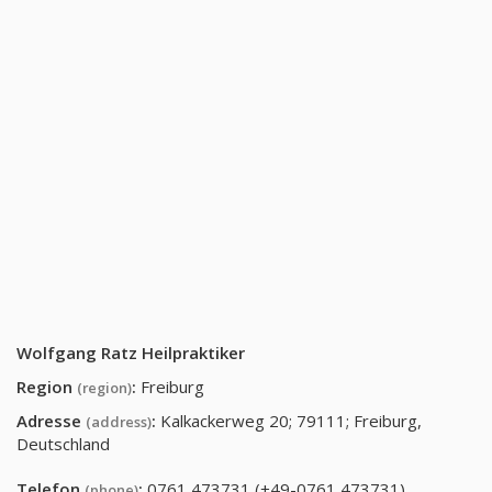
Wolfgang Ratz Heilpraktiker
Region
:
Freiburg
(region)
Adresse
:
Kalkackerweg 20; 79111; Freiburg,
(address)
Deutschland
Telefon
:
0761 473731 (+49-0761 473731)
(phone)