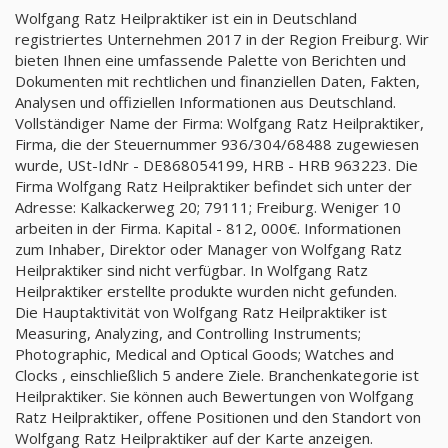
Wolfgang Ratz Heilpraktiker ist ein in Deutschland
registriertes Unternehmen 2017 in der Region Freiburg. Wir
bieten Ihnen eine umfassende Palette von Berichten und
Dokumenten mit rechtlichen und finanziellen Daten, Fakten,
Analysen und offiziellen Informationen aus Deutschland.
Vollständiger Name der Firma: Wolfgang Ratz Heilpraktiker,
Firma, die der Steuernummer 936/304/68488 zugewiesen
wurde, USt-IdNr - DE868054199, HRB - HRB 963223. Die
Firma Wolfgang Ratz Heilpraktiker befindet sich unter der
Adresse: Kalkackerweg 20; 79111; Freiburg. Weniger 10
arbeiten in der Firma. Kapital - 812, 000€. Informationen
zum Inhaber, Direktor oder Manager von Wolfgang Ratz
Heilpraktiker sind nicht verfügbar. In Wolfgang Ratz
Heilpraktiker erstellte produkte wurden nicht gefunden.
Die Hauptaktivität von Wolfgang Ratz Heilpraktiker ist
Measuring, Analyzing, and Controlling Instruments;
Photographic, Medical and Optical Goods; Watches and
Clocks , einschließlich 5 andere Ziele. Branchenkategorie ist
Heilpraktiker. Sie können auch Bewertungen von Wolfgang
Ratz Heilpraktiker, offene Positionen und den Standort von
Wolfgang Ratz Heilpraktiker auf der Karte anzeigen.