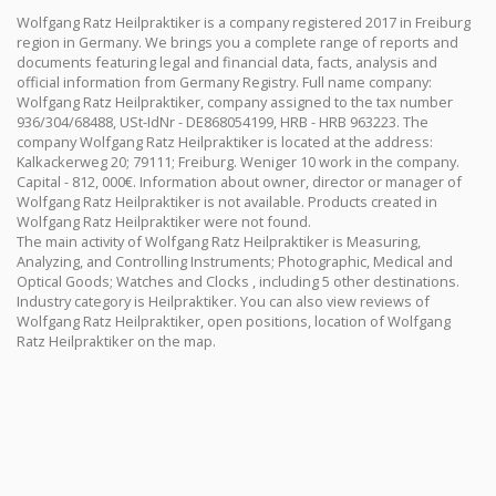
Wolfgang Ratz Heilpraktiker is a company registered 2017 in Freiburg
region in Germany. We brings you a complete range of reports and
documents featuring legal and financial data, facts, analysis and
official information from Germany Registry. Full name company:
Wolfgang Ratz Heilpraktiker, company assigned to the tax number
936/304/68488, USt-IdNr - DE868054199, HRB - HRB 963223. The
company Wolfgang Ratz Heilpraktiker is located at the address:
Kalkackerweg 20; 79111; Freiburg. Weniger 10 work in the company.
Capital - 812, 000€. Information about owner, director or manager of
Wolfgang Ratz Heilpraktiker is not available. Products created in
Wolfgang Ratz Heilpraktiker were not found.
The main activity of Wolfgang Ratz Heilpraktiker is Measuring,
Analyzing, and Controlling Instruments; Photographic, Medical and
Optical Goods; Watches and Clocks , including 5 other destinations.
Industry category is Heilpraktiker. You can also view reviews of
Wolfgang Ratz Heilpraktiker, open positions, location of Wolfgang
Ratz Heilpraktiker on the map.