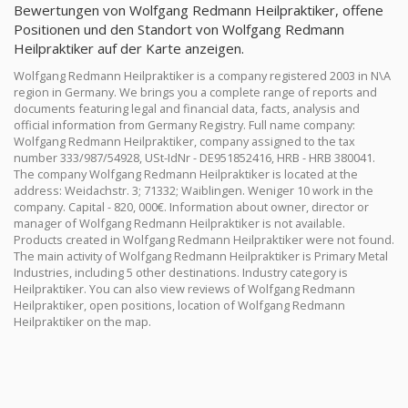
Bewertungen von Wolfgang Redmann Heilpraktiker, offene
Positionen und den Standort von Wolfgang Redmann
Heilpraktiker auf der Karte anzeigen.
Wolfgang Redmann Heilpraktiker is a company registered 2003 in N\A
region in Germany. We brings you a complete range of reports and
documents featuring legal and financial data, facts, analysis and
official information from Germany Registry. Full name company:
Wolfgang Redmann Heilpraktiker, company assigned to the tax
number 333/987/54928, USt-IdNr - DE951852416, HRB - HRB 380041.
The company Wolfgang Redmann Heilpraktiker is located at the
address: Weidachstr. 3; 71332; Waiblingen. Weniger 10 work in the
company. Capital - 820, 000€. Information about owner, director or
manager of Wolfgang Redmann Heilpraktiker is not available.
Products created in Wolfgang Redmann Heilpraktiker were not found.
The main activity of Wolfgang Redmann Heilpraktiker is Primary Metal
Industries, including 5 other destinations. Industry category is
Heilpraktiker. You can also view reviews of Wolfgang Redmann
Heilpraktiker, open positions, location of Wolfgang Redmann
Heilpraktiker on the map.