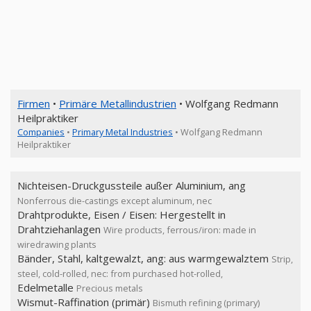
Firmen
•
Primäre Metallindustrien
• Wolfgang Redmann
Heilpraktiker
Companies
•
Primary Metal Industries
• Wolfgang Redmann
Heilpraktiker
Nichteisen-Druckgussteile außer Aluminium, ang
Nonferrous die-castings except aluminum, nec
Drahtprodukte, Eisen / Eisen: Hergestellt in
Drahtziehanlagen
Wire products, ferrous/iron: made in
wiredrawing plants
Bänder, Stahl, kaltgewalzt, ang: aus warmgewalztem
Strip,
steel, cold-rolled, nec: from purchased hot-rolled,
Edelmetalle
Precious metals
Wismut-Raffination (primär)
Bismuth refining (primary)