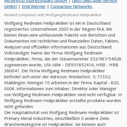
Risteretto Espressobars GmbH
|
Gliss Gebنude-Service
GmbH
|
Emil Werner
|
Connactive Networks
Related companies with Wolfgang Redmann Heilpraktiker
Wolfgang Redmann Heilpraktiker ist ein in Deutschland
registriertes Unternehmen 2003 in der Region N\A. Wir
bieten Ihnen eine umfassende Palette von Berichten und
Dokumenten mit rechtlichen und finanziellen Daten, Fakten,
Analysen und offiziellen Informationen aus Deutschland.
Vollständiger Name der Firma: Wolfgang Redmann
Heilpraktiker, Firma, die der Steuernummer 333/987/54928
zugewiesen wurde, USt-IdNr - DE951852416, HRB - HRB
380041. Die Firma Wolfgang Redmann Heilpraktiker
befindet sich unter der Adresse: Weidachstr. 3; 71332;
Waiblingen. Weniger 10 arbeiten in der Firma. Kapital - 820,
000€. Informationen zum Inhaber, Direktor oder Manager
von Wolfgang Redmann Heilpraktiker sind nicht verfügbar. In
Wolfgang Redmann Heilpraktiker erstellte produkte wurden
nicht gefunden.
Die Hauptaktivität von Wolfgang Redmann Heilpraktiker ist
Primary Metal Industries, einschließlich 5 andere Ziele.
Branchenkategorie ist Heilpraktiker. Sie können auch