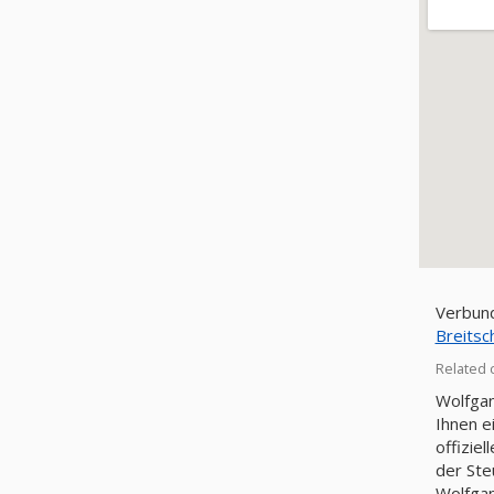
Verbund
Breitsc
Related 
Wolfgan
Ihnen e
offizie
der St
Wolfgan