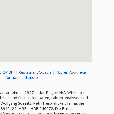
G GMBH
|
Restaurant Opatija
|
Tِpfer-Apotheke
en Informationsdienste
es Unternehmen 1997 in der Region N\A. Wir bieten
chen und finanziellen Daten, Fakten, Analysen und
 Wolfgang Schmitz-Petri Heilpraktiker, Firma, die
8940429, HRB - HRB 546072. Die Firma
olfsberger Str. 18; 83254; Breitbrunn. Weniger 10