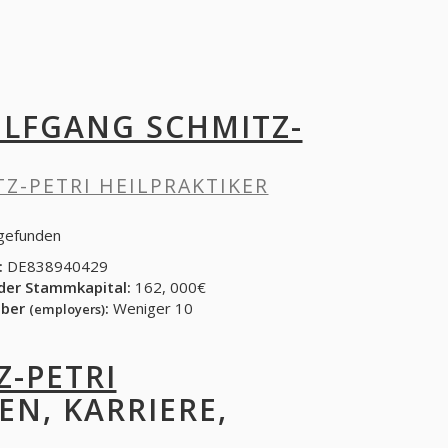
LFGANG SCHMITZ-
Z-PETRI HEILPRAKTIKER
 gefunden
:
DE838940429
der Stammkapital:
162, 000€
eber
:
Weniger 10
(employers)
-PETRI
EN, KARRIERE,