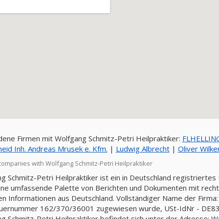
ene Firmen mit Wolfgang Schmitz-Petri Heilpraktiker:
FLHELLIN
heid Inh. Andreas Mrusek e. Kfm.
|
Ludwig Albrecht
|
Oliver Wilk
companies with Wolfgang Schmitz-Petri Heilpraktiker
g Schmitz-Petri Heilpraktiker ist ein in Deutschland registriert
ine umfassende Palette von Berichten und Dokumenten mit rechtli
llen Informationen aus Deutschland. Vollständiger Name der Firma:
euernummer 162/370/36001 zugewiesen wurde, USt-IdNr - DE83
g Schmitz-Petri Heilpraktiker befindet sich unter der Adresse: W