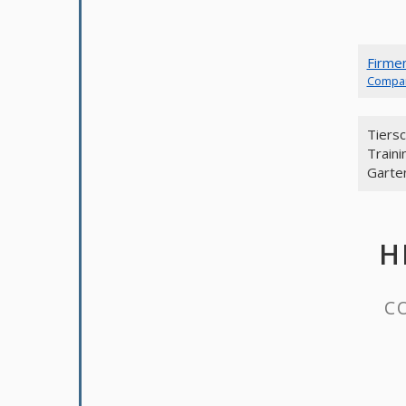
Firme
Compa
Tiers
Traini
Garte
H
C