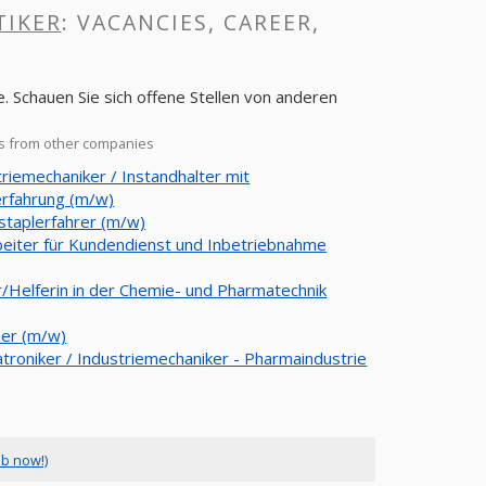
TIKER
: VACANCIES, CAREER,
. Schauen Sie sich offene Stellen von anderen
es from other companies
triemechaniker / Instandhalter mit
rfahrung (m/w)
staplerfahrer (m/w)
beiter für Kundendienst und Inbetriebnahme
r/Helferin in der Chemie- und Pharmatechnik
her (m/w)
troniker / Industriemechaniker - Pharmaindustrie
ob now!)