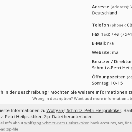
Adresse
:
(address)
Deutschland
Telefon
:
08
(phone)
Fax
:
+49 (7541
(fax)
E-Mail:
n\a
Website:
n\a
Besitzer / Direkt
Schmitz-Petri Heil
Öffnungszeiten
(o
Sonntag: 10-15
ch in der Beschreibung? Möchten Sie weitere Informationen z
Wrong in description? Want add more information ab
lierte Informationen zu
Wolfgang Schmitz-Petri Heilpraktiker
: Ban
z-Petri Heilpraktiker. Zip-Datei herunterladen
ail info about
Wolfgang Schmitz-Petri Heilpraktiker
: bank accounts, tax, fin
d zip-file