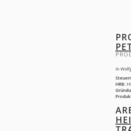
PR
PE
PRO
In Wolf
Steuer
HRB:
HR
Gründu
Produk
AR
HE
TR