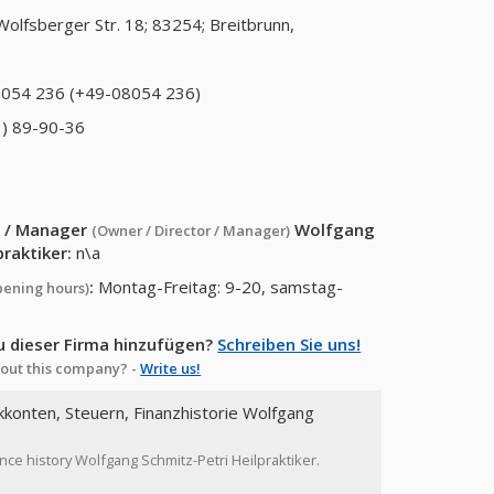
Wolfsberger Str. 18; 83254; Breitbrunn,
054 236 (+49-08054 236)
) 89-90-36
or / Manager
Wolfgang
(Owner / Director / Manager)
praktiker
:
n\a
:
Montag-Freitag: 9-20, samstag-
pening hours)
u dieser Firma hinzufügen?
Schreiben Sie uns!
out this company? -
Write us!
kkonten, Steuern, Finanzhistorie Wolfgang
ance history Wolfgang Schmitz-Petri Heilpraktiker.