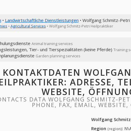
n
•
Landwirtschaftliche Dienstleistungen
• Wolfgang Schmitz-Petri 
nies
•
Agricultural Services
• Wolfgang Schmitz-Petri Heilpraktiker
chulungsdienste
Animal training services
ngsleistungen, Tier- und Tierspezialitäten (keine Pferde)
Training s
nplanungsdienste
Garden planning services
KONTAKTDATEN WOLFGANG
EILPRAKTIKER: ADRESSE, TE
WEBSITE, ÖFFNUN
ONTACTS DATA WOLFGANG SCHMITZ-PETR
PHONE, FAX, EMAIL, WEBSITE
Wolfgang Schmitz-
Region
:
N\
(region)