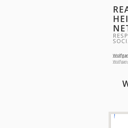
RE
HE
NE
RESP
SOC
Wolfgan
Wolfgang
W