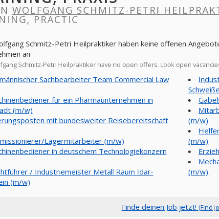
IN
WOLFGANG SCHMITZ-PETRI HEILPRAK
NING, PRACTIC
olfgang Schmitz-Petri Heilpraktiker haben keine offenen Angebote
ehmen an
gang Schmitz-Petri Heilpraktiker have no open offers. Look open vacanci
männischer Sachbearbeiter Team Commercial Law
Indus
Schweiße
hinenbediener für ein Pharmaunternehmen in
Gabel
adt (m/w)
Mitar
erungsposten mit bundesweiter Reisebereitschaft
(m/w)
Helfe
issionierer/Lagermitarbeiter (m/w)
(m/w)
hinenbediener in deutschem Technologiekonzern
Erzie
Mecha
chtführer / Industriemeister Metall Raum Idar-
(m/w)
ein (m/w)
Finde deinen Job jetzt!
(Find j