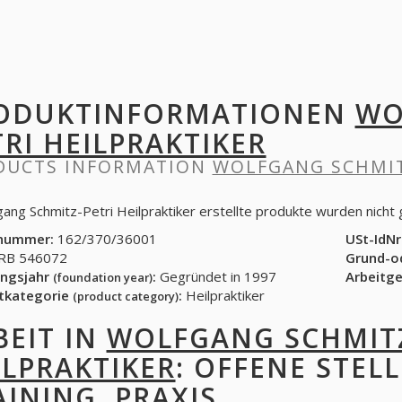
ODUKTINFORMATIONEN
WO
TRI HEILPRAKTIKER
DUCTS INFORMATION
WOLFGANG SCHMIT
gang Schmitz-Petri Heilpraktiker erstellte produkte wurden nicht
nummer:
162/370/36001
USt-IdNr
B 546072
Grund-o
ngsjahr
:
Gegründet in 1997
Arbeitg
(foundation year)
tkategorie
:
Heilpraktiker
(product category)
BEIT IN
WOLFGANG SCHMITZ
ILPRAKTIKER
: OFFENE STELL
AINING, PRAXIS