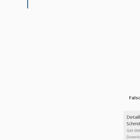
Fals
Detail
Schmit
Get det
Downloa