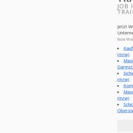
JOB 
TRAI
Jetzt W
Untern
Now Wolf
Kauf
(m/w)
Masc
Darmst
Sich
(m/w)
Komm
Masc
(m/w)
Schi
Oberst