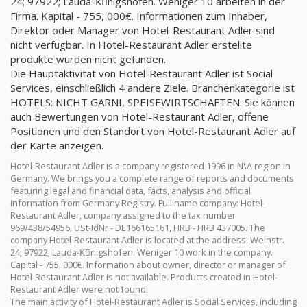
24; 97922; Lauda-Kِnigshofen. Weniger 10 arbeiten in der
Firma. Kapital - 755, 000€. Informationen zum Inhaber,
Direktor oder Manager von Hotel-Restaurant Adler sind
nicht verfügbar. In Hotel-Restaurant Adler erstellte
produkte wurden nicht gefunden.
Die Hauptaktivität von Hotel-Restaurant Adler ist Social
Services, einschließlich 4 andere Ziele. Branchenkategorie ist
HOTELS: NICHT GARNI, SPEISEWIRTSCHAFTEN. Sie können
auch Bewertungen von Hotel-Restaurant Adler, offene
Positionen und den Standort von Hotel-Restaurant Adler auf
der Karte anzeigen.
Hotel-Restaurant Adler is a company registered 1996 in N\A region in
Germany. We brings you a complete range of reports and documents
featuring legal and financial data, facts, analysis and official
information from Germany Registry. Full name company: Hotel-
Restaurant Adler, company assigned to the tax number
969/438/54956, USt-IdNr - DE166165161, HRB - HRB 437005. The
company Hotel-Restaurant Adler is located at the address: Weinstr.
24; 97922; Lauda-Kِnigshofen. Weniger 10 work in the company.
Capital - 755, 000€. Information about owner, director or manager of
Hotel-Restaurant Adler is not available. Products created in Hotel-
Restaurant Adler were not found.
The main activity of Hotel-Restaurant Adler is Social Services, including