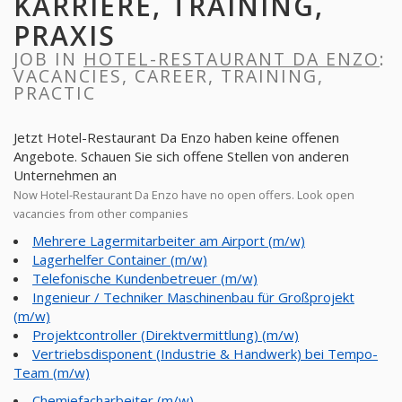
KARRIERE, TRAINING,
PRAXIS
JOB IN
HOTEL-RESTAURANT DA ENZO
:
VACANCIES, CAREER, TRAINING,
PRACTIC
Jetzt Hotel-Restaurant Da Enzo haben keine offenen
Angebote. Schauen Sie sich offene Stellen von anderen
Unternehmen an
Now Hotel-Restaurant Da Enzo have no open offers. Look open
vacancies from other companies
Mehrere Lagermitarbeiter am Airport (m/w)
Lagerhelfer Container (m/w)
Telefonische Kundenbetreuer (m/w)
Ingenieur / Techniker Maschinenbau für Großprojekt
(m/w)
Projektcontroller (Direktvermittlung) (m/w)
Vertriebsdisponent (Industrie & Handwerk) bei Tempo-
Team (m/w)
Chemiefacharbeiter (m/w)