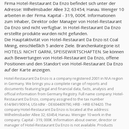
Firma Hotel-Restaurant Da Enzo befindet sich unter der
Adresse: Wilhelmsbader Allee 32; 63454; Hanau. Weniger 10
arbeiten in der Firma. Kapital - 319, 000€. Informationen
zum Inhaber, Direktor oder Manager von Hotel-Restaurant
Da Enzo sind nicht verfügbar. In Hotel-Restaurant Da Enzo
erstellte produkte wurden nicht gefunden.
Die Hauptaktivität von Hotel-Restaurant Da Enzo ist Coal
Mining, einschließlich 5 andere Ziele. Branchenkategorie ist
HOTELS: NICHT GARNI, SPEISEWIRTSCHAFTEN. Sie können
auch Bewertungen von Hotel-Restaurant Da Enzo, offene
Positionen und den Standort von Hotel-Restaurant Da Enzo
auf der Karte anzeigen.
Hotel-Restaurant Da Enzo is a company registered 2001 in N\A region
in Germany. We brings you a complete range of reports and
documents featuring legal and financial data, facts, analysis and
official information from Germany Registry. Full name company: Hotel-
Restaurant Da Enzo, company assigned to the tax number
614/841/90914, USt-IdNr - DE604409790, HRB - HRB 674420. The
company Hotel-Restaurant Da Enzo is located at the address:
Wilhelmsbader Allee 32; 63454; Hanau. Weniger 10 work in the
company. Capital - 319, 000€. Information about owner, director or
manager of Hotel-Restaurant Da Enzo is not available. Products