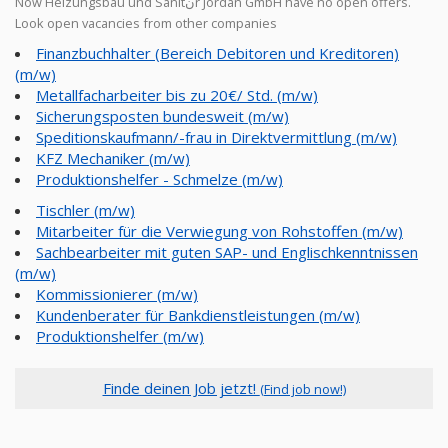
Now Heizungsbau und Sanitنr Jordan GmbH have no open offers.
Look open vacancies from other companies
Finanzbuchhalter (Bereich Debitoren und Kreditoren)
(m/w)
Metallfacharbeiter bis zu 20€/ Std. (m/w)
Sicherungsposten bundesweit (m/w)
Speditionskaufmann/-frau in Direktvermittlung (m/w)
KFZ Mechaniker (m/w)
Produktionshelfer - Schmelze (m/w)
Tischler (m/w)
Mitarbeiter für die Verwiegung von Rohstoffen (m/w)
Sachbearbeiter mit guten SAP- und Englischkenntnissen
(m/w)
Kommissionierer (m/w)
Kundenberater für Bankdienstleistungen (m/w)
Produktionshelfer (m/w)
Finde deinen Job jetzt!
(Find job now!)