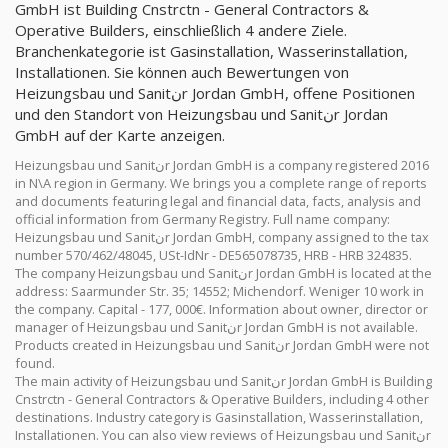
GmbH ist Building Cnstrctn - General Contractors &
Operative Builders, einschließlich 4 andere Ziele.
Branchenkategorie ist Gasinstallation, Wasserinstallation,
Installationen. Sie können auch Bewertungen von
Heizungsbau und Sanitنr Jordan GmbH, offene Positionen
und den Standort von Heizungsbau und Sanitنr Jordan
GmbH auf der Karte anzeigen.
Heizungsbau und Sanitنr Jordan GmbH is a company registered 2016
in N\A region in Germany. We brings you a complete range of reports
and documents featuring legal and financial data, facts, analysis and
official information from Germany Registry. Full name company:
Heizungsbau und Sanitنr Jordan GmbH, company assigned to the tax
number 570/462/48045, USt-IdNr - DE565078735, HRB - HRB 324835.
The company Heizungsbau und Sanitنr Jordan GmbH is located at the
address: Saarmunder Str. 35; 14552; Michendorf. Weniger 10 work in
the company. Capital - 177, 000€. Information about owner, director or
manager of Heizungsbau und Sanitنr Jordan GmbH is not available.
Products created in Heizungsbau und Sanitنr Jordan GmbH were not
found.
The main activity of Heizungsbau und Sanitنr Jordan GmbH is Building
Cnstrctn - General Contractors & Operative Builders, including 4 other
destinations. Industry category is Gasinstallation, Wasserinstallation,
Installationen. You can also view reviews of Heizungsbau und Sanitنr