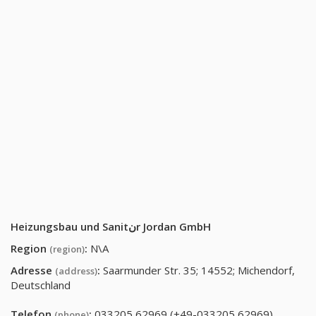
Heizungsbau und Sanitنr Jordan GmbH
Region
:
N\A
(region)
Adresse
:
Saarmunder Str. 35; 14552; Michendorf,
(address)
Deutschland
Telefon
:
033205 62969 (+49-033205 62969)
(phone)