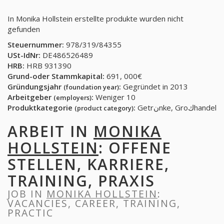
In Monika Hollstein erstellte produkte wurden nicht
gefunden
Steuernummer:
978/319/84355
USt-IdNr:
DE486526489
HRB:
HRB 931390
Grund-oder Stammkapital:
691, 000€
Gründungsjahr
:
Gegründet in 2013
(foundation year)
Arbeitgeber
:
Weniger 10
(employers)
Produktkategorie
:
Getrنnke, Groكhandel
(product category)
ARBEIT IN
MONIKA
HOLLSTEIN
: OFFENE
STELLEN, KARRIERE,
TRAINING, PRAXIS
JOB IN
MONIKA HOLLSTEIN
:
VACANCIES, CAREER, TRAINING,
PRACTIC