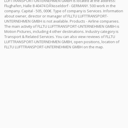
LUFTTRANSPORT-UNTERNEHMEN GMBH is located at the address:
Flughafen, Halle 8 40474 DÃ¼sseldorf - GERMANY. 500 work in the
company. Capital - 505, 000€. Type of company is Services. Information
about owner, director or manager of FLLTU LUFTTRANSPORT-
UNTERNEHMEN GMBH is not available. Products - Airline companies.
The main activity of FLLTU LUFTTRANSPORT-UNTERNEHMEN GMBH is
Motion Pictures, including 4 other destinations. Industry category is
Transport & Related Services. You can also view reviews of FLLTU
LUFTTRANSPORT-UNTERNEHMEN GMBH, open positions, location of
FLLTU LUFTTRANSPORT-UNTERNEHMEN GMBH on the map.