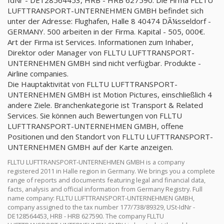
IdNr - DE128564453, HRB - HRB 627590. Die Firma FLLTU
LUFTTRANSPORT-UNTERNEHMEN GMBH befindet sich
unter der Adresse: Flughafen, Halle 8 40474 DÃ¼sseldorf -
GERMANY. 500 arbeiten in der Firma. Kapital - 505, 000€.
Art der Firma ist Services. Informationen zum Inhaber,
Direktor oder Manager von FLLTU LUFTTRANSPORT-
UNTERNEHMEN GMBH sind nicht verfügbar. Produkte -
Airline companies.
Die Hauptaktivität von FLLTU LUFTTRANSPORT-
UNTERNEHMEN GMBH ist Motion Pictures, einschließlich 4
andere Ziele. Branchenkategorie ist Transport & Related
Services. Sie können auch Bewertungen von FLLTU
LUFTTRANSPORT-UNTERNEHMEN GMBH, offene
Positionen und den Standort von FLLTU LUFTTRANSPORT-
UNTERNEHMEN GMBH auf der Karte anzeigen.
FLLTU LUFTTRANSPORT-UNTERNEHMEN GMBH is a company
registered 2011 in Halle region in Germany. We brings you a complete
range of reports and documents featuring legal and financial data,
facts, analysis and official information from Germany Registry. Full
name company: FLLTU LUFTTRANSPORT-UNTERNEHMEN GMBH,
company assigned to the tax number 177/738/89329, USt-IdNr -
DE128564453, HRB - HRB 627590. The company FLLTU