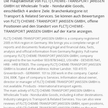
Die Hauptaktivität von FLCTJ CHEMIE-TRANSPORT JANSSEN
GMBH ist Wholesale Trade - Nondurable Goods,
einschließlich 4 andere Ziele. Branchenkategorie ist
Transport & Related Services. Sie können auch Bewertungen
von FLCTJ CHEMIE-TRANSPORT JANSSEN GMBH, offene
Positionen und den Standort von FLCTJ CHEMIE-
TRANSPORT JANSSEN GMBH auf der Karte anzeigen.
FLCTJ CHEMIE-TRANSPORT JANSSEN GMBH is a company registered
2005 in N\A region in Germany. We brings you a complete range of
reports and documents featuring legal and financial data, facts,
analysis and official information from Germany Registry. Full name
company: FLCTJ CHEMIE-TRANSPORT JANSSEN GMBH, company
assigned to the tax number 933/878/34422, USt-IdNr - DE565957641,
HRB - HRB 870635. The company FLCTJ CHEMIE-TRANSPORT JANSSEN
GMBH is located at the address: Kolner Landstr. 103 41515
Grevenbroich - GERMANY. 101 to 200 work in the company. Capital -
334, 000€. Type of company is Services. Information about owner,
director or manager of FLCTJ CHEMIE-TRANSPORT JANSSEN GMBH is
not available. Products - International transport agents.
The main activity of FLCTJ CHEMIE-TRANSPORT JANSSEN GMBH is
Wholesale Trade - Nondurable Goods, including 4 other destinations.
Industry category is Transport & Related Services. You can also view
reviews of FLCTJ CHEMIE-TRANSPORT JANSSEN GMBH, open positions,
location of FLCTJ CHEMIE-TRANSPORT JANSSEN GMBH on the map.