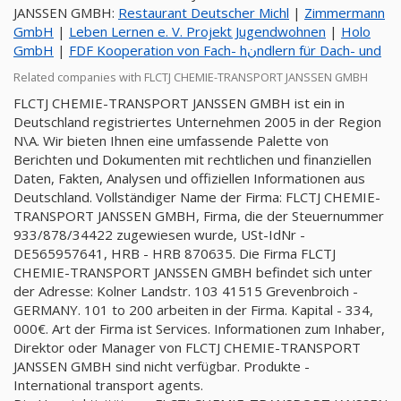
JANSSEN GMBH:
Restaurant Deutscher Michl
|
Zimmermann
GmbH
|
Leben Lernen e. V. Projekt Jugendwohnen
|
Holo
GmbH
|
FDF Kooperation von Fach- hنndlern für Dach- und
Related companies with FLCTJ CHEMIE-TRANSPORT JANSSEN GMBH
FLCTJ CHEMIE-TRANSPORT JANSSEN GMBH ist ein in
Deutschland registriertes Unternehmen 2005 in der Region
N\A. Wir bieten Ihnen eine umfassende Palette von
Berichten und Dokumenten mit rechtlichen und finanziellen
Daten, Fakten, Analysen und offiziellen Informationen aus
Deutschland. Vollständiger Name der Firma: FLCTJ CHEMIE-
TRANSPORT JANSSEN GMBH, Firma, die der Steuernummer
933/878/34422 zugewiesen wurde, USt-IdNr -
DE565957641, HRB - HRB 870635. Die Firma FLCTJ
CHEMIE-TRANSPORT JANSSEN GMBH befindet sich unter
der Adresse: Kolner Landstr. 103 41515 Grevenbroich -
GERMANY. 101 to 200 arbeiten in der Firma. Kapital - 334,
000€. Art der Firma ist Services. Informationen zum Inhaber,
Direktor oder Manager von FLCTJ CHEMIE-TRANSPORT
JANSSEN GMBH sind nicht verfügbar. Produkte -
International transport agents.