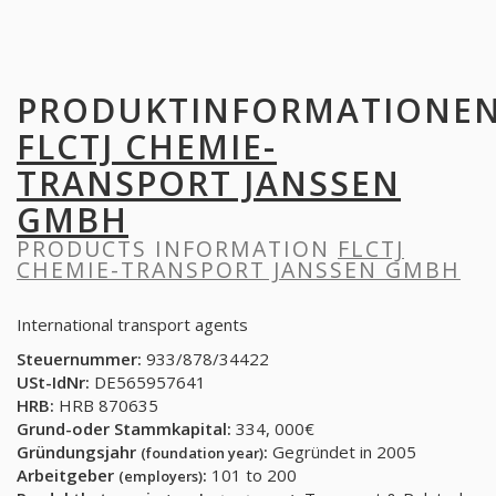
PRODUKTINFORMATIONE
FLCTJ CHEMIE-
TRANSPORT JANSSEN
GMBH
PRODUCTS INFORMATION
FLCTJ
CHEMIE-TRANSPORT JANSSEN GMBH
International transport agents
Steuernummer:
933/878/34422
USt-IdNr:
DE565957641
HRB:
HRB 870635
Grund-oder Stammkapital:
334, 000€
Gründungsjahr
:
Gegründet in 2005
(foundation year)
Arbeitgeber
:
101 to 200
(employers)