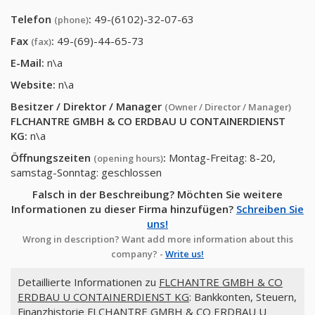
Telefon
:
49-(6102)-32-07-63
(phone)
Fax
:
49-(69)-44-65-73
(fax)
E-Mail:
n\a
Website:
n\a
Besitzer / Direktor / Manager
(Owner / Director / Manager)
FLCHANTRE GMBH & CO ERDBAU U CONTAINERDIENST
KG
:
n\a
Öffnungszeiten
:
Montag-Freitag: 8-20,
(opening hours)
samstag-Sonntag: geschlossen
Falsch in der Beschreibung? Möchten Sie weitere
Informationen zu dieser Firma hinzufügen?
Schreiben Sie
uns!
Wrong in description? Want add more information about this
company? -
Write us!
Detaillierte Informationen zu
FLCHANTRE GMBH & CO
ERDBAU U CONTAINERDIENST KG
: Bankkonten, Steuern,
Finanzhistorie FLCHANTRE GMBH & CO ERDBAU U