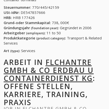
Steuernummer:
770/445/42159
USt-IdNr:
DE547857666
HRB:
HRB 177426
Grund-oder Stammkapital:
738, 000€
Gründungsjahr
:
Gegründet in 2006
(foundation year)
Arbeitgeber
:
11 to 50
(employers)
Produktkategorie
:
Transport & Related
(product category)
Services
Art
:
Services
(type)
ARBEIT IN
FLCHANTRE
GMBH & CO ERDBAU U
CONTAINERDIENST KG
:
OFFENE STELLEN,
KARRIERE, TRAINING,
PRAXIS
JOB IN
FLCHANTRE GMBH & CO