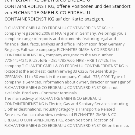
CONTAINERDIENST KG, offene Positionen und den Standort
von FLCHANTRE GMBH & CO ERDBAU U
CONTAINERDIENST KG auf der Karte anzeigen.
FLCHANTRE GMBH & CO ERDBAU U CONTAINERDIENST KG is a
company registered 2006 in N\A region in Germany. We brings you a
complete range of reports and documents featuring legal and
financial data, facts, analysis and official information from Germany
Registry. Full name company: FLCHANTRE GMBH & CO ERDBAU U
CONTAINERDIENST KG, company assigned to the tax number
770/445/42159, USt-IdNr - DE547857666, HRB - HRB 177426. The
company FLCHANTRE GMBH & CO ERDBAU U CONTAINERDIENST KG is
located at the address: Kastanienweg 33 63263 Neu-Isenburg -
GERMANY. 11 to 50 work in the company. Capital - 738, 000€. Type of
company is Services. Information about owner, director or manager of
FLCHANTRE GMBH & CO ERDBAU U CONTAINERDIENST KG is not
available. Products - Container terminals.
The main activity of FLCHANTRE GMBH & CO ERDBAU U
CONTAINERDIENST KG is Electric, Gas and Sanitary Services, including
5 other destinations. Industry category is Transport & Related
Services. You can also view reviews of FLCHANTRE GMBH & CO
ERDBAU U CONTAINERDIENST KG, open positions, location of
FLCHANTRE GMBH & CO ERDBAU U CONTAINERDIENST KG on the map.