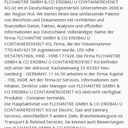
FLCHANTRE GMBH & CO ERDBAU U CONTAINERDIENST
KG ist ein in Deutschland registriertes Unternehmen 2006 in
der Region N\A. Wir bieten Ihnen eine umfassende Palette
von Berichten und Dokumenten mit rechtlichen und
finanziellen Daten, Fakten, Analysen und offiziellen
Informationen aus Deutschland. Vollständiger Name der
Firma: FLCHANTRE GMBH & CO ERDBAU U
CONTAINERDIENST KG, Firma, die der Steuernummer
770/445/42159 zugewiesen wurde, USt-IdNr -
DE547857666, HRB - HRB 177426. Die Firma FLCHANTRE
GMBH & CO ERDBAU U CONTAINERDIENST KG befindet
sich unter der Adresse: Kastanienweg 33 63263 Neu-
Isenburg - GERMANY. 11 to 50 arbeiten in der Firma. Kapital
- 738, 000€. Art der Firma ist Services. Informationen zum
Inhaber, Direktor oder Manager von FLCHANTRE GMBH &
CO ERDBAU U CONTAINERDIENST KG sind nicht verfügbar.
Produkte - Container terminals.
Die Hauptaktivität von FLCHANTRE GMBH & CO ERDBAU U
CONTAINERDIENST KG ist Electric, Gas and Sanitary
Services, einschließlich 5 andere Ziele. Branchenkategorie ist
Transport & Related Services. Sie können auch Bewertungen
von FLCHANTRE GMBH & CO ERDBAU U