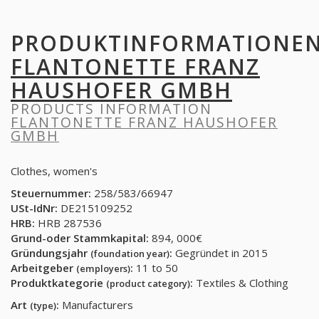
PRODUKTINFORMATIONE
FLANTONETTE FRANZ
HAUSHOFER GMBH
PRODUCTS INFORMATION
FLANTONETTE FRANZ HAUSHOFER
GMBH
Clothes, women's
Steuernummer:
258/583/66947
USt-IdNr:
DE215109252
HRB:
HRB 287536
Grund-oder Stammkapital:
894, 000€
Gründungsjahr
:
Gegründet in 2015
(foundation year)
Arbeitgeber
:
11 to 50
(employers)
Produktkategorie
:
Textiles & Clothing
(product category)
Art
:
Manufacturers
(type)