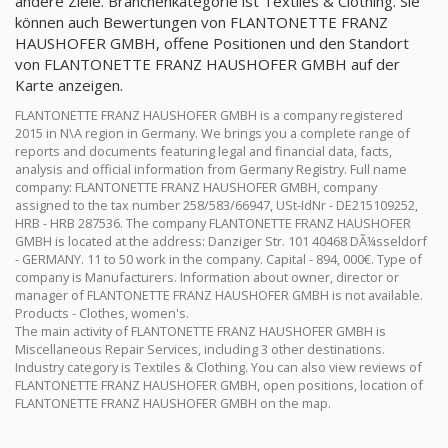
andere Ziele. Branchenkategorie ist Textiles & Clothing. Sie
können auch Bewertungen von FLANTONETTE FRANZ
HAUSHOFER GMBH, offene Positionen und den Standort
von FLANTONETTE FRANZ HAUSHOFER GMBH auf der
Karte anzeigen.
FLANTONETTE FRANZ HAUSHOFER GMBH is a company registered
2015 in N\A region in Germany. We brings you a complete range of
reports and documents featuring legal and financial data, facts,
analysis and official information from Germany Registry. Full name
company: FLANTONETTE FRANZ HAUSHOFER GMBH, company
assigned to the tax number 258/583/66947, USt-IdNr - DE215109252,
HRB - HRB 287536. The company FLANTONETTE FRANZ HAUSHOFER
GMBH is located at the address: Danziger Str. 101 40468 DÃ¼sseldorf
- GERMANY. 11 to 50 work in the company. Capital - 894, 000€. Type of
company is Manufacturers. Information about owner, director or
manager of FLANTONETTE FRANZ HAUSHOFER GMBH is not available.
Products - Clothes, women's.
The main activity of FLANTONETTE FRANZ HAUSHOFER GMBH is
Miscellaneous Repair Services, including 3 other destinations.
Industry category is Textiles & Clothing. You can also view reviews of
FLANTONETTE FRANZ HAUSHOFER GMBH, open positions, location of
FLANTONETTE FRANZ HAUSHOFER GMBH on the map.