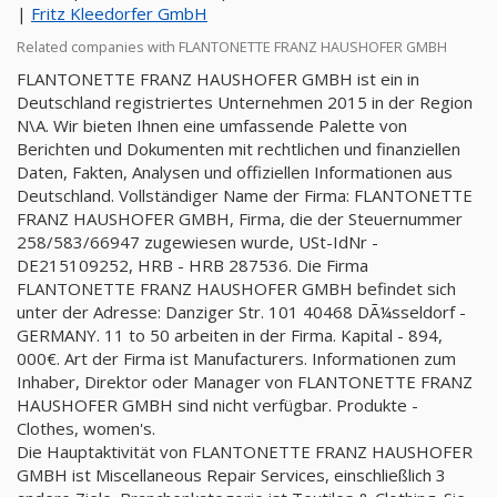
|
Fritz Kleedorfer GmbH
Related companies with FLANTONETTE FRANZ HAUSHOFER GMBH
FLANTONETTE FRANZ HAUSHOFER GMBH ist ein in
Deutschland registriertes Unternehmen 2015 in der Region
N\A. Wir bieten Ihnen eine umfassende Palette von
Berichten und Dokumenten mit rechtlichen und finanziellen
Daten, Fakten, Analysen und offiziellen Informationen aus
Deutschland. Vollständiger Name der Firma: FLANTONETTE
FRANZ HAUSHOFER GMBH, Firma, die der Steuernummer
258/583/66947 zugewiesen wurde, USt-IdNr -
DE215109252, HRB - HRB 287536. Die Firma
FLANTONETTE FRANZ HAUSHOFER GMBH befindet sich
unter der Adresse: Danziger Str. 101 40468 DÃ¼sseldorf -
GERMANY. 11 to 50 arbeiten in der Firma. Kapital - 894,
000€. Art der Firma ist Manufacturers. Informationen zum
Inhaber, Direktor oder Manager von FLANTONETTE FRANZ
HAUSHOFER GMBH sind nicht verfügbar. Produkte -
Clothes, women's.
Die Hauptaktivität von FLANTONETTE FRANZ HAUSHOFER
GMBH ist Miscellaneous Repair Services, einschließlich 3