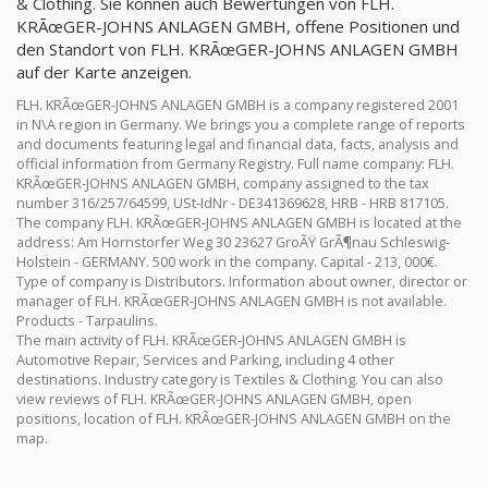
& Clothing. Sie können auch Bewertungen von FLH.
KRÃœGER-JOHNS ANLAGEN GMBH, offene Positionen und
den Standort von FLH. KRÃœGER-JOHNS ANLAGEN GMBH
auf der Karte anzeigen.
FLH. KRÃœGER-JOHNS ANLAGEN GMBH is a company registered 2001
in N\A region in Germany. We brings you a complete range of reports
and documents featuring legal and financial data, facts, analysis and
official information from Germany Registry. Full name company: FLH.
KRÃœGER-JOHNS ANLAGEN GMBH, company assigned to the tax
number 316/257/64599, USt-IdNr - DE341369628, HRB - HRB 817105.
The company FLH. KRÃœGER-JOHNS ANLAGEN GMBH is located at the
address: Am Hornstorfer Weg 30 23627 GroÃŸ GrÃ¶nau Schleswig-
Holstein - GERMANY. 500 work in the company. Capital - 213, 000€.
Type of company is Distributors. Information about owner, director or
manager of FLH. KRÃœGER-JOHNS ANLAGEN GMBH is not available.
Products - Tarpaulins.
The main activity of FLH. KRÃœGER-JOHNS ANLAGEN GMBH is
Automotive Repair, Services and Parking, including 4 other
destinations. Industry category is Textiles & Clothing. You can also
view reviews of FLH. KRÃœGER-JOHNS ANLAGEN GMBH, open
positions, location of FLH. KRÃœGER-JOHNS ANLAGEN GMBH on the
map.