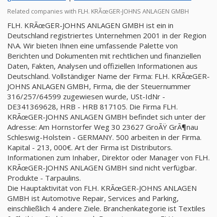
Related companies with FLH. KRÃœGER-JOHNS ANLAGEN GMBH
FLH. KRÃœGER-JOHNS ANLAGEN GMBH ist ein in
Deutschland registriertes Unternehmen 2001 in der Region
N\A. Wir bieten Ihnen eine umfassende Palette von
Berichten und Dokumenten mit rechtlichen und finanziellen
Daten, Fakten, Analysen und offiziellen Informationen aus
Deutschland. Vollständiger Name der Firma: FLH. KRÃœGER-
JOHNS ANLAGEN GMBH, Firma, die der Steuernummer
316/257/64599 zugewiesen wurde, USt-IdNr -
DE341369628, HRB - HRB 817105. Die Firma FLH.
KRÃœGER-JOHNS ANLAGEN GMBH befindet sich unter der
Adresse: Am Hornstorfer Weg 30 23627 GroÃŸ GrÃ¶nau
Schleswig-Holstein - GERMANY. 500 arbeiten in der Firma.
Kapital - 213, 000€. Art der Firma ist Distributors.
Informationen zum Inhaber, Direktor oder Manager von FLH.
KRÃœGER-JOHNS ANLAGEN GMBH sind nicht verfügbar.
Produkte - Tarpaulins.
Die Hauptaktivität von FLH. KRÃœGER-JOHNS ANLAGEN
GMBH ist Automotive Repair, Services and Parking,
einschließlich 4 andere Ziele. Branchenkategorie ist Textiles