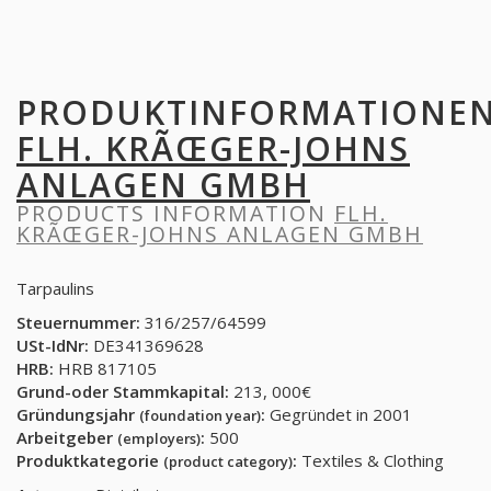
PRODUKTINFORMATIONE
FLH. KRÃŒGER-JOHNS
ANLAGEN GMBH
PRODUCTS INFORMATION
FLH.
KRÃŒGER-JOHNS ANLAGEN GMBH
Tarpaulins
Steuernummer:
316/257/64599
USt-IdNr:
DE341369628
HRB:
HRB 817105
Grund-oder Stammkapital:
213, 000€
Gründungsjahr
:
Gegründet in 2001
(foundation year)
Arbeitgeber
:
500
(employers)
Produktkategorie
:
Textiles & Clothing
(product category)