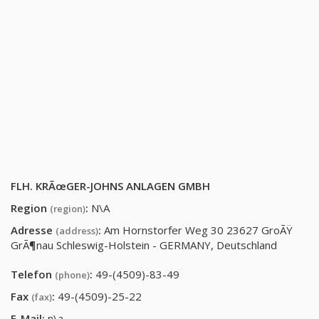
FLH. KRÃœGER-JOHNS ANLAGEN GMBH
Region
:
N\A
(region)
Adresse
:
Am Hornstorfer Weg 30 23627 GroÃŸ
(address)
GrÃ¶nau Schleswig-Holstein - GERMANY, Deutschland
Telefon
:
49-(4509)-83-49
(phone)
Fax
:
49-(4509)-25-22
(fax)
E-Mail:
n\a