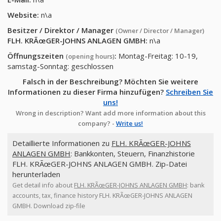
Website:
n\a
Besitzer / Direktor / Manager
(Owner / Director / Manager)
FLH. KRÃœGER-JOHNS ANLAGEN GMBH
:
n\a
Öffnungszeiten
:
Montag-Freitag: 10-19,
(opening hours)
samstag-Sonntag: geschlossen
Falsch in der Beschreibung? Möchten Sie weitere
Informationen zu dieser Firma hinzufügen?
Schreiben Sie
uns!
Wrong in description? Want add more information about this
company? -
Write us!
Detaillierte Informationen zu
FLH. KRÃœGER-JOHNS
ANLAGEN GMBH
: Bankkonten, Steuern, Finanzhistorie
FLH. KRÃœGER-JOHNS ANLAGEN GMBH. Zip-Datei
herunterladen
Get detail info about
FLH. KRÃœGER-JOHNS ANLAGEN GMBH
: bank
accounts, tax, finance history FLH. KRÃœGER-JOHNS ANLAGEN
GMBH. Download zip-file