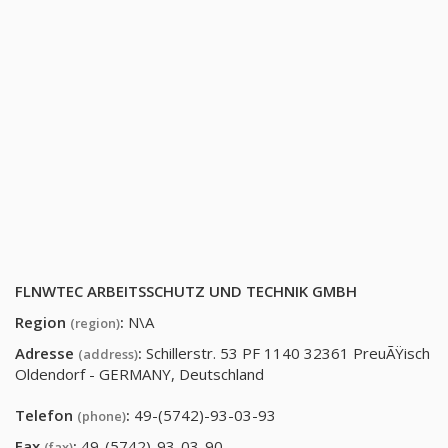
FLNWTEC ARBEITSSCHUTZ UND TECHNIK GMBH
Region
:
N\A
(region)
Adresse
:
Schillerstr. 53 PF 1140 32361 PreuÃŸisch
(address)
Oldendorf - GERMANY, Deutschland
Telefon
:
49-(5742)-93-03-93
(phone)
Fax
:
49-(5742)-93-03-90
(fax)