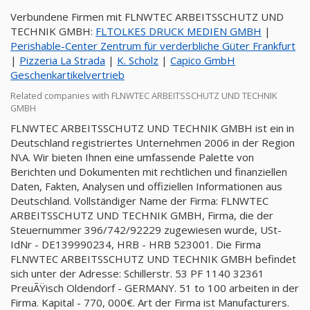
Verbundene Firmen mit FLNWTEC ARBEITSSCHUTZ UND
TECHNIK GMBH:
FLTOLKES DRUCK MEDIEN GMBH
|
Perishable-Center Zentrum für verderbliche Güter Frankfurt
|
Pizzeria La Strada
|
K. Scholz
|
Capico GmbH
Geschenkartikelvertrieb
Related companies with FLNWTEC ARBEITSSCHUTZ UND TECHNIK
GMBH
FLNWTEC ARBEITSSCHUTZ UND TECHNIK GMBH ist ein in
Deutschland registriertes Unternehmen 2006 in der Region
N\A. Wir bieten Ihnen eine umfassende Palette von
Berichten und Dokumenten mit rechtlichen und finanziellen
Daten, Fakten, Analysen und offiziellen Informationen aus
Deutschland. Vollständiger Name der Firma: FLNWTEC
ARBEITSSCHUTZ UND TECHNIK GMBH, Firma, die der
Steuernummer 396/742/92229 zugewiesen wurde, USt-
IdNr - DE139990234, HRB - HRB 523001. Die Firma
FLNWTEC ARBEITSSCHUTZ UND TECHNIK GMBH befindet
sich unter der Adresse: Schillerstr. 53 PF 1140 32361
PreuÃŸisch Oldendorf - GERMANY. 51 to 100 arbeiten in der
Firma. Kapital - 770, 000€. Art der Firma ist Manufacturers.