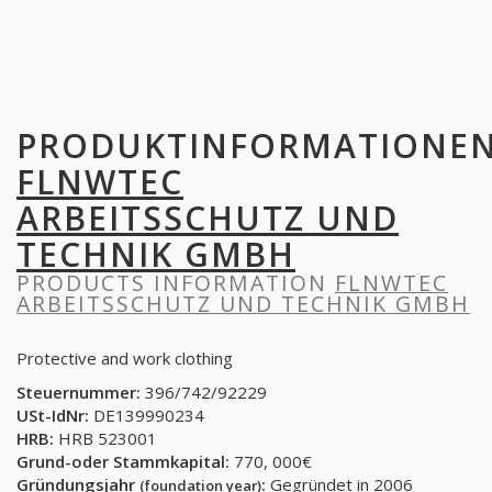
PRODUKTINFORMATIONE
FLNWTEC
ARBEITSSCHUTZ UND
TECHNIK GMBH
PRODUCTS INFORMATION
FLNWTEC
ARBEITSSCHUTZ UND TECHNIK GMBH
Protective and work clothing
Steuernummer:
396/742/92229
USt-IdNr:
DE139990234
HRB:
HRB 523001
Grund-oder Stammkapital:
770, 000€
Gründungsjahr
:
Gegründet in 2006
(foundation year)