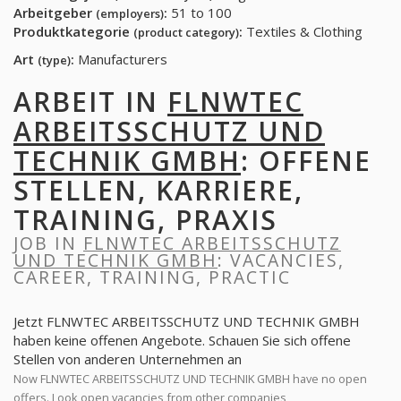
Arbeitgeber
:
51 to 100
(employers)
Produktkategorie
:
Textiles & Clothing
(product category)
Art
:
Manufacturers
(type)
ARBEIT IN
FLNWTEC
ARBEITSSCHUTZ UND
TECHNIK GMBH
: OFFENE
STELLEN, KARRIERE,
TRAINING, PRAXIS
JOB IN
FLNWTEC ARBEITSSCHUTZ
UND TECHNIK GMBH
: VACANCIES,
CAREER, TRAINING, PRACTIC
Jetzt FLNWTEC ARBEITSSCHUTZ UND TECHNIK GMBH
haben keine offenen Angebote. Schauen Sie sich offene
Stellen von anderen Unternehmen an
Now FLNWTEC ARBEITSSCHUTZ UND TECHNIK GMBH have no open
offers. Look open vacancies from other companies