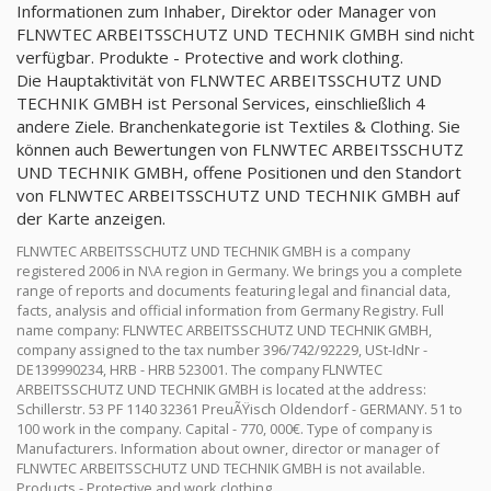
Informationen zum Inhaber, Direktor oder Manager von
FLNWTEC ARBEITSSCHUTZ UND TECHNIK GMBH sind nicht
verfügbar. Produkte - Protective and work clothing.
Die Hauptaktivität von FLNWTEC ARBEITSSCHUTZ UND
TECHNIK GMBH ist Personal Services, einschließlich 4
andere Ziele. Branchenkategorie ist Textiles & Clothing. Sie
können auch Bewertungen von FLNWTEC ARBEITSSCHUTZ
UND TECHNIK GMBH, offene Positionen und den Standort
von FLNWTEC ARBEITSSCHUTZ UND TECHNIK GMBH auf
der Karte anzeigen.
FLNWTEC ARBEITSSCHUTZ UND TECHNIK GMBH is a company
registered 2006 in N\A region in Germany. We brings you a complete
range of reports and documents featuring legal and financial data,
facts, analysis and official information from Germany Registry. Full
name company: FLNWTEC ARBEITSSCHUTZ UND TECHNIK GMBH,
company assigned to the tax number 396/742/92229, USt-IdNr -
DE139990234, HRB - HRB 523001. The company FLNWTEC
ARBEITSSCHUTZ UND TECHNIK GMBH is located at the address:
Schillerstr. 53 PF 1140 32361 PreuÃŸisch Oldendorf - GERMANY. 51 to
100 work in the company. Capital - 770, 000€. Type of company is
Manufacturers. Information about owner, director or manager of
FLNWTEC ARBEITSSCHUTZ UND TECHNIK GMBH is not available.
Products - Protective and work clothing.