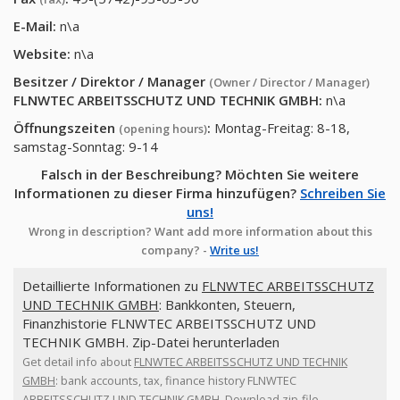
E-Mail:
n\a
Website:
n\a
Besitzer / Direktor / Manager
(Owner / Director / Manager)
FLNWTEC ARBEITSSCHUTZ UND TECHNIK GMBH
:
n\a
Öffnungszeiten
:
Montag-Freitag: 8-18,
(opening hours)
samstag-Sonntag: 9-14
Falsch in der Beschreibung? Möchten Sie weitere
Informationen zu dieser Firma hinzufügen?
Schreiben Sie
uns!
Wrong in description? Want add more information about this
company? -
Write us!
Detaillierte Informationen zu
FLNWTEC ARBEITSSCHUTZ
UND TECHNIK GMBH
: Bankkonten, Steuern,
Finanzhistorie FLNWTEC ARBEITSSCHUTZ UND
TECHNIK GMBH. Zip-Datei herunterladen
Get detail info about
FLNWTEC ARBEITSSCHUTZ UND TECHNIK
GMBH
: bank accounts, tax, finance history FLNWTEC
ARBEITSSCHUTZ UND TECHNIK GMBH. Download zip-file