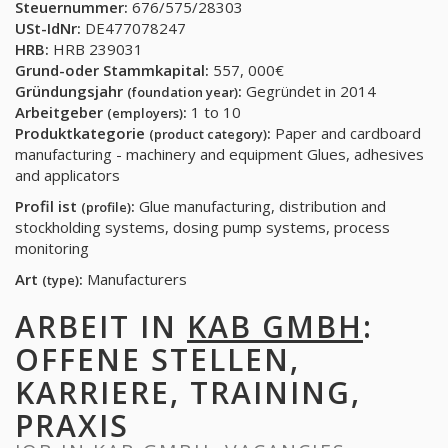
Steuernummer:
676/575/28303
USt-IdNr:
DE477078247
HRB:
HRB 239031
Grund-oder Stammkapital:
557, 000€
Gründungsjahr
:
Gegründet in 2014
(foundation year)
Arbeitgeber
:
1 to 10
(employers)
Produktkategorie
:
Paper and cardboard
(product category)
manufacturing - machinery and equipment Glues, adhesives
and applicators
Profil ist
:
Glue manufacturing, distribution and
(profile)
stockholding systems, dosing pump systems, process
monitoring
Art
:
Manufacturers
(type)
ARBEIT IN
KAB GMBH
:
OFFENE STELLEN,
KARRIERE, TRAINING,
PRAXIS