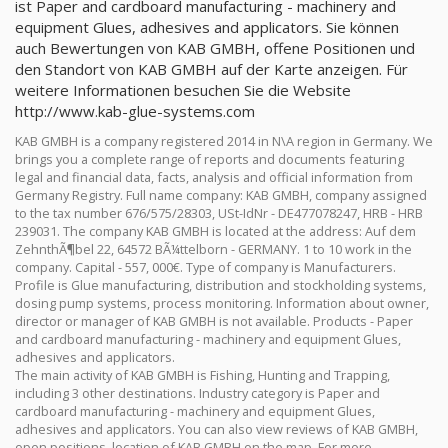
ist Paper and cardboard manufacturing - machinery and
equipment Glues, adhesives and applicators. Sie können
auch Bewertungen von KAB GMBH, offene Positionen und
den Standort von KAB GMBH auf der Karte anzeigen. Für
weitere Informationen besuchen Sie die Website
http://www.kab-glue-systems.com
KAB GMBH is a company registered 2014 in N\A region in Germany. We
brings you a complete range of reports and documents featuring
legal and financial data, facts, analysis and official information from
Germany Registry. Full name company: KAB GMBH, company assigned
to the tax number 676/575/28303, USt-IdNr - DE477078247, HRB - HRB
239031. The company KAB GMBH is located at the address: Auf dem
ZehnthÃ¶bel 22, 64572 BÃ¼ttelborn - GERMANY. 1 to 10 work in the
company. Capital - 557, 000€. Type of company is Manufacturers.
Profile is Glue manufacturing, distribution and stockholding systems,
dosing pump systems, process monitoring. Information about owner,
director or manager of KAB GMBH is not available. Products - Paper
and cardboard manufacturing - machinery and equipment Glues,
adhesives and applicators.
The main activity of KAB GMBH is Fishing, Hunting and Trapping,
including 3 other destinations. Industry category is Paper and
cardboard manufacturing - machinery and equipment Glues,
adhesives and applicators. You can also view reviews of KAB GMBH,
open positions, location of KAB GMBH on the map. For more