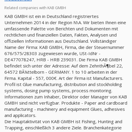
Related companies with KAB GMBH
KAB GMBH ist ein in Deutschland registriertes
Unternehmen 2014 in der Region N\A. Wir bieten Ihnen eine
umfassende Palette von Berichten und Dokumenten mit
rechtlichen und finanziellen Daten, Fakten, Analysen und
offiziellen Informationen aus Deutschland. Vollständiger
Name der Firma: KAB GMBH, Firma, die der Steuernummer
676/575/28303 zugewiesen wurde, USt-IdNr -
DE477078247, HRB - HRB 239031. Die Firma KAB GMBH
befindet sich unter der Adresse: Auf dem ZehnthÃ¶bel 22,
64572 BÃ¼ttelborn - GERMANY. 1 to 10 arbeiten in der
Firma. Kapital - 557, 000€. Art der Firma ist Manufacturers.
Profil ist Glue manufacturing, distribution and stockholding
systems, dosing pump systems, process monitoring.
Informationen zum Inhaber, Direktor oder Manager von KAB
GMBH sind nicht verfügbar. Produkte - Paper and cardboard
manufacturing - machinery and equipment Glues, adhesives
and applicators.
Die Hauptaktivität von KAB GMBH ist Fishing, Hunting and
Trapping, einschließlich 3 andere Ziele. Branchenkategorie