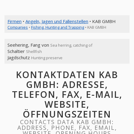
Firmen
•
Angeln, Jagen und Fallenstellen
• KAB GMBH
Companies
•
Fishing, Hunting and Trapping
• KAB GMBH
Seehering, Fang von
Sea herring, catching of
Schaltier
Shellfish
Jagdschutz
Hunting preserve
KONTAKTDATEN KAB
GMBH: ADRESSE,
TELEFON, FAX, E-MAIL,
WEBSITE,
ÖFFNUNGSZEITEN
CONTACTS DATA KAB GMBH:
ADDRESS, PHONE, FAX, EMAIL,
WEBSITE, OPENING HOURS