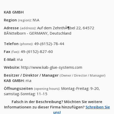
KAB GMBH
Region
:
N\A
(region)
Adresse
:
Auf dem ZehnthÃ¶bel 22, 64572
(address)
BÃ¼ttelborn - GERMANY, Deutschland
Telefon
:
49-(6152)-78-44
(phone)
Fax
:
49-(6152)-827-60
(fax)
E-Mail:
n\a
Website:
http://www.kab-glue-systems.com
Besitzer / Direktor / Manager
(Owner / Director / Manager)
KAB GMBH
:
n\a
Öffnungszeiten
:
Montag-Freitag: 9-20,
(opening hours)
samstag-Sonntag: 11-15
Falsch in der Beschreibung? Möchten Sie weitere
Informationen zu dieser Firma hinzufügen?
Schreiben Sie
uns!