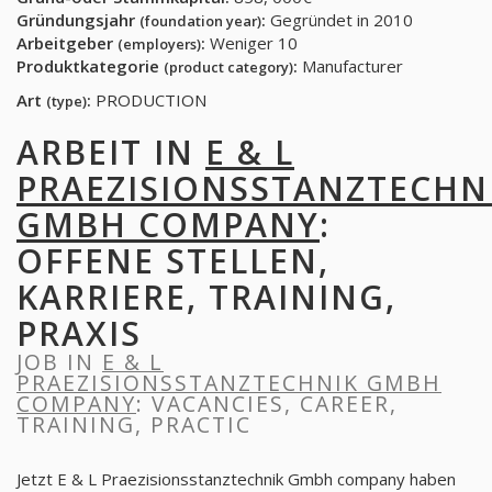
Gründungsjahr
:
Gegründet in 2010
(foundation year)
Arbeitgeber
:
Weniger 10
(employers)
Produktkategorie
:
Manufacturer
(product category)
Art
:
PRODUCTION
(type)
ARBEIT IN
E & L
PRAEZISIONSSTANZTECHN
GMBH COMPANY
:
OFFENE STELLEN,
KARRIERE, TRAINING,
PRAXIS
JOB IN
E & L
PRAEZISIONSSTANZTECHNIK GMBH
COMPANY
: VACANCIES, CAREER,
TRAINING, PRACTIC
Jetzt E & L Praezisionsstanztechnik Gmbh company haben