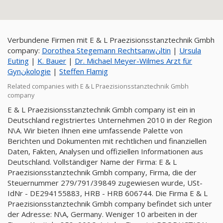
Verbundene Firmen mit E & L Praezisionsstanztechnik Gmbh
company:
Dorothea Stegemann Rechtsanwنltin
|
Ursula
Euting
|
K. Bauer
|
Dr. Michael Meyer-Wilmes Arzt für
Gynنkologie
|
Steffen Flamig
Related companies with E & L Praezisionsstanztechnik Gmbh
company
E & L Praezisionsstanztechnik Gmbh company ist ein in
Deutschland registriertes Unternehmen 2010 in der Region
N\A. Wir bieten Ihnen eine umfassende Palette von
Berichten und Dokumenten mit rechtlichen und finanziellen
Daten, Fakten, Analysen und offiziellen Informationen aus
Deutschland. Vollständiger Name der Firma: E & L
Praezisionsstanztechnik Gmbh company, Firma, die der
Steuernummer 279/791/39849 zugewiesen wurde, USt-
IdNr - DE294155883, HRB - HRB 606744. Die Firma E & L
Praezisionsstanztechnik Gmbh company befindet sich unter
der Adresse: N\A, Germany. Weniger 10 arbeiten in der