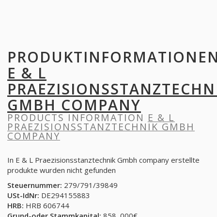
PRODUKTINFORMATIONE
E & L
PRAEZISIONSSTANZTECHN
GMBH COMPANY
PRODUCTS INFORMATION
E & L
PRAEZISIONSSTANZTECHNIK GMBH
COMPANY
In E & L Praezisionsstanztechnik Gmbh company erstellte
produkte wurden nicht gefunden
Steuernummer:
279/791/39849
USt-IdNr:
DE294155883
HRB:
HRB 606744
Grund-oder Stammkapital:
858, 000€