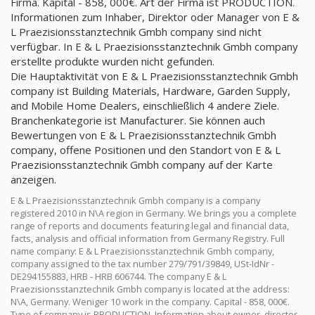
Firma. Kapital - 858, 000€. Art der Firma ist PRODUCTION.
Informationen zum Inhaber, Direktor oder Manager von E &
L Praezisionsstanztechnik Gmbh company sind nicht
verfügbar. In E & L Praezisionsstanztechnik Gmbh company
erstellte produkte wurden nicht gefunden.
Die Hauptaktivität von E & L Praezisionsstanztechnik Gmbh
company ist Building Materials, Hardware, Garden Supply,
and Mobile Home Dealers, einschließlich 4 andere Ziele.
Branchenkategorie ist Manufacturer. Sie können auch
Bewertungen von E & L Praezisionsstanztechnik Gmbh
company, offene Positionen und den Standort von E & L
Praezisionsstanztechnik Gmbh company auf der Karte
anzeigen.
E & L Praezisionsstanztechnik Gmbh company is a company
registered 2010 in N\A region in Germany. We brings you a complete
range of reports and documents featuring legal and financial data,
facts, analysis and official information from Germany Registry. Full
name company: E & L Praezisionsstanztechnik Gmbh company,
company assigned to the tax number 279/791/39849, USt-IdNr -
DE294155883, HRB - HRB 606744. The company E & L
Praezisionsstanztechnik Gmbh company is located at the address:
N\A, Germany. Weniger 10 work in the company. Capital - 858, 000€.
Type of company is PRODUCTION. Information about owner, director