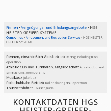
Firmen
•
Vergnügungs- und Erholungsangebote
• HGS
HEISTER-GREIFER-SYSTEME
Companies
•
Amusement and Recreation Services
• HGS HEISTER-
GREIFER-SYSTEME
Rennen, einschließlich Gleisbetrieb
Racing, including track
operation
Athletic Club und Turnhallen, Mitgliedschaft
Athletic club and
gymnasiums, membership
Musikbox
Juke box
Rollschuhbahn Betrieb
Roller skating rink operation
Touristenführer
Tourist guide
KONTAKTDATEN HGS
HEISTER-GREIFER-