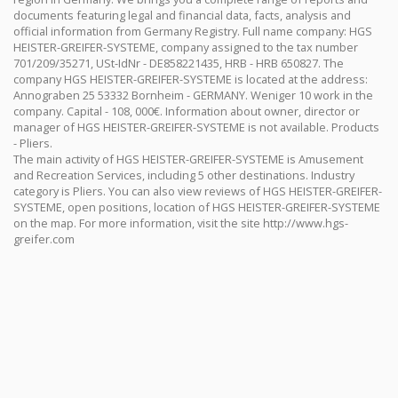
documents featuring legal and financial data, facts, analysis and
official information from Germany Registry. Full name company: HGS
HEISTER-GREIFER-SYSTEME, company assigned to the tax number
701/209/35271, USt-IdNr - DE858221435, HRB - HRB 650827. The
company HGS HEISTER-GREIFER-SYSTEME is located at the address:
Annograben 25 53332 Bornheim - GERMANY. Weniger 10 work in the
company. Capital - 108, 000€. Information about owner, director or
manager of HGS HEISTER-GREIFER-SYSTEME is not available. Products
- Pliers.
The main activity of HGS HEISTER-GREIFER-SYSTEME is Amusement
and Recreation Services, including 5 other destinations. Industry
category is Pliers. You can also view reviews of HGS HEISTER-GREIFER-
SYSTEME, open positions, location of HGS HEISTER-GREIFER-SYSTEME
on the map. For more information, visit the site http://www.hgs-
greifer.com