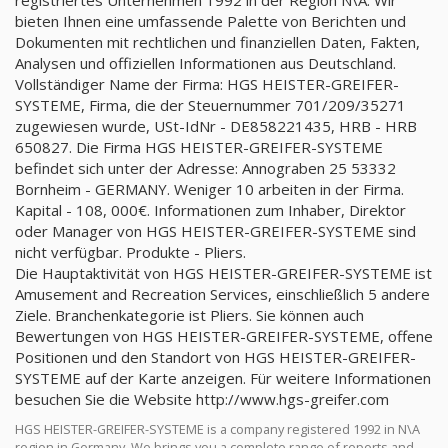
registriertes Unternehmen 1992 in der Region N\A. Wir
bieten Ihnen eine umfassende Palette von Berichten und
Dokumenten mit rechtlichen und finanziellen Daten, Fakten,
Analysen und offiziellen Informationen aus Deutschland.
Vollständiger Name der Firma: HGS HEISTER-GREIFER-
SYSTEME, Firma, die der Steuernummer 701/209/35271
zugewiesen wurde, USt-IdNr - DE858221435, HRB - HRB
650827. Die Firma HGS HEISTER-GREIFER-SYSTEME
befindet sich unter der Adresse: Annograben 25 53332
Bornheim - GERMANY. Weniger 10 arbeiten in der Firma.
Kapital - 108, 000€. Informationen zum Inhaber, Direktor
oder Manager von HGS HEISTER-GREIFER-SYSTEME sind
nicht verfügbar. Produkte - Pliers.
Die Hauptaktivität von HGS HEISTER-GREIFER-SYSTEME ist
Amusement and Recreation Services, einschließlich 5 andere
Ziele. Branchenkategorie ist Pliers. Sie können auch
Bewertungen von HGS HEISTER-GREIFER-SYSTEME, offene
Positionen und den Standort von HGS HEISTER-GREIFER-
SYSTEME auf der Karte anzeigen. Für weitere Informationen
besuchen Sie die Website http://www.hgs-greifer.com
HGS HEISTER-GREIFER-SYSTEME is a company registered 1992 in N\A
region in Germany. We brings you a complete range of reports and