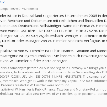
itz
companies with W. Himmler
ler ist ein in Deutschland registriertes Unternehmen 2005 in de
 von Berichten und Dokumenten mit rechtlichen und finanziellen Da
tionen aus Deutschland. Vollständiger Name der Firma: W. Himm
sen wurde, USt-IdNr - DE100714111, HRB - HRB 376278. Die Fir
7; Wنchtersbach. Weniger 10 arbeiten in der Firma. Kapital - 582, 000€. Informationen zum
, Direktor oder Manager von W. Himmler sind nicht verfügbar. In
n.
ptaktivität von W. Himmler ist Public Finance, Taxation and Monetar
nkategorie ist Ingenieurholzbau. Sie können auch Bewertungen v
t von W. Himmler auf der Karte anzeigen.
er is a company registered 2005 in N\A region in Germany. We brings you a
ncial data, facts, analysis and official information from Germany Registry. 
00/671/20384, USt-IdNr - DE100714111, HRB - HRB 376278. The company W. H
e. Products created in W. Himmler were not found.
activity of W. Himmler is Public Finance, Taxation and Monetary Policy, inclu
rholzbau. You can also view reviews of W. Himmler, open positions, locatio