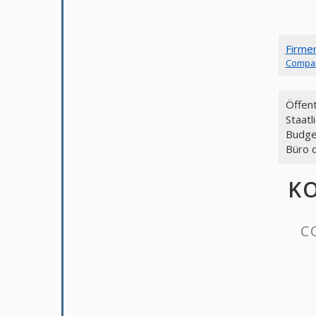
Firme
Compa
Öffent
Staat
Budge
Büro 
KO
C