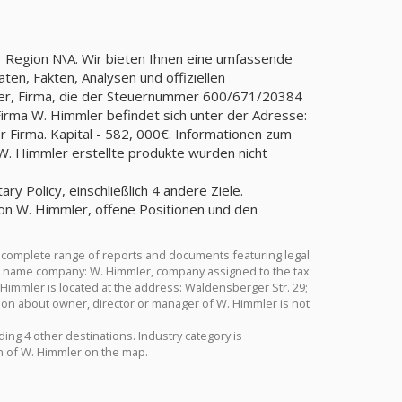
r Region N\A. Wir bieten Ihnen eine umfassende
ten, Fakten, Analysen und offiziellen
ler, Firma, die der Steuernummer 600/671/20384
ma W. Himmler befindet sich unter der Adresse:
 W. Himmler erstellte produkte wurden nicht
y Policy, einschließlich 4 andere Ziele.
on W. Himmler, offene Positionen und den
 complete range of reports and documents featuring legal
Full name company: W. Himmler, company assigned to the tax
immler is located at the address: Waldensberger Str. 29;
ding 4 other destinations. Industry category is
n of W. Himmler on the map.