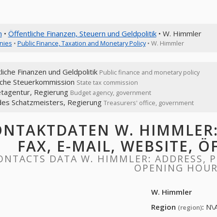
n
•
Öffentliche Finanzen, Steuern und Geldpolitik
• W. Himmler
nies
•
Public Finance, Taxation and Monetary Policy
• W. Himmler
liche Finanzen und Geldpolitik
Public finance and monetary policy
liche Steuerkommission
State tax commission
tagentur, Regierung
Budget agency, government
des Schatzmeisters, Regierung
Treasurers' office, government
NTAKTDATEN W. HIMMLER:
FAX, E-MAIL, WEBSITE, 
ONTACTS DATA W. HIMMLER: ADDRESS, PH
OPENING HOU
W. Himmler
Region
:
N\
(region)