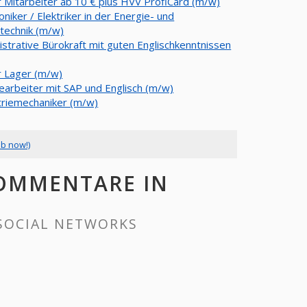
r Mitarbeiter ab 10 € plus HVV ProfiCard (m/w)
oniker / Elektriker in der Energie- und
echnik (m/w)
istrative Bürokraft mit guten Englischkenntnissen
r Lager (m/w)
earbeiter mit SAP und Englisch (m/w)
triemechaniker (m/w)
ob now!)
KOMMENTARE IN
SOCIAL NETWORKS