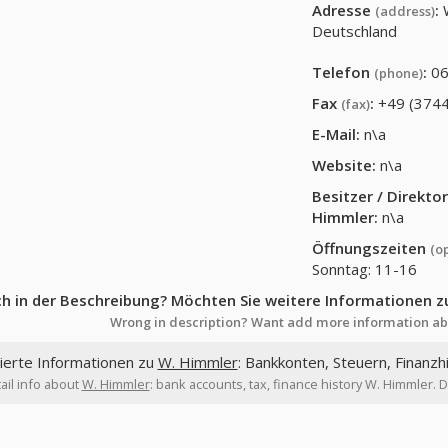
Adresse
:
(address)
Deutschland
Telefon
:
06
(phone)
Fax
:
+49 (3744
(fax)
E-Mail:
n\a
Website:
n\a
Besitzer / Direkt
Himmler
:
n\a
Öffnungszeiten
(o
Sonntag: 11-16
ch in der Beschreibung? Möchten Sie weitere Informationen z
Wrong in description? Want add more information ab
lierte Informationen zu
W. Himmler
: Bankkonten, Steuern, Finanzh
ail info about
W. Himmler
: bank accounts, tax, finance history W. Himmler. 