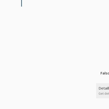
Fals
Detail
Get det