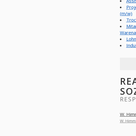
Assi
Proj
(m/w)
Troc
Mita
Warena
Lohn
Indu
RE
SO
RES
W. Him
W. Himm