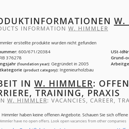
ODUKTINFORMATIONEN
W.
DUCTS INFORMATION
W. HIMMLER
immler erstellte produkte wurden nicht gefunden
nummer:
600/671/20384
USt-IdNr
B 376278
Grund-o
ngsjahr
:
Gegründet in 2005
Arbeitg
(foundation year)
tkategorie
:
Ingenieurholzbau
(product category)
BEIT IN
W. HIMMLER
: OFFE
RRIERE, TRAINING, PRAXIS
IN
W. HIMMLER
: VACANCIES, CAREER, TR
. Himmler haben keine offenen Angebote. Schauen Sie sich offen
immler have no open offers. Look open vacancies from other companies