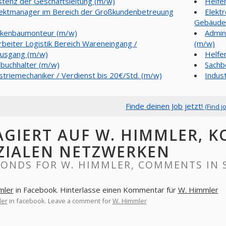
stenz der Geschäftsleitung (m/w)
Helfe
ektmanager im Bereich der Großkundenbetreuung
Elektr
Gebäudet
kenbaumonteur (m/w)
Admin
rbeiter Logistik Bereich Wareneingang /
(m/w)
usgang (m/w)
Helfe
buchhalter (m/w)
Sachb
striemechaniker / Verdienst bis 20€/Std. (m/w)
Indus
Finde deinen Job jetzt!
(Find j
AGIERT AUF W. HIMMLER, 
ZIALEN NETZWERKEN
PONDS FOR W. HIMMLER, COMMENTS IN 
mler
in Facebook. Hinterlasse einen Kommentar für
W. Himmler
ler
in facebook. Leave a comment for
W. Himmler