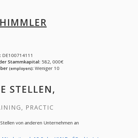
 HIMMLER
:
DE100714111
der Stammkapital:
582, 000€
eber
:
Weniger 10
(employers)
NE STELLEN,
AINING, PRACTIC
e Stellen von anderen Unternehmen an