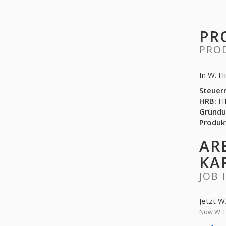
PR
PRO
In W. H
Steuer
HRB:
HR
Gründu
Produk
AR
KA
JOB 
Jetzt W
Now W. H