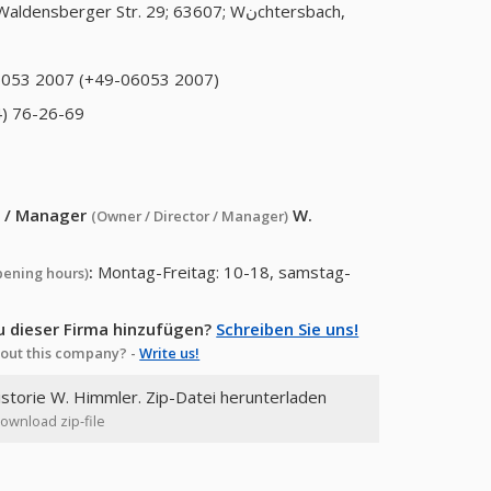
Waldensberger Str. 29; 63607; Wنchtersbach,
053 2007 (+49-06053 2007)
) 76-26-69
or / Manager
W.
(Owner / Director / Manager)
:
Montag-Freitag: 10-18, samstag-
pening hours)
u dieser Firma hinzufügen?
Schreiben Sie uns!
out this company? -
Write us!
istorie W. Himmler. Zip-Datei herunterladen
Download zip-file