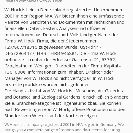
Related companies with W. Hock
W. Hock ist ein in Deutschland registriertes Unternehmen
2001 in der Region N\A. Wir bieten Ihnen eine umfassende
Palette von Berichten und Dokumenten mit rechtlichen und
finanziellen Daten, Fakten, Analysen und offiziellen
Informationen aus Deutschland. Vollständiger Name der
Firma: W. Hock, Firma, die der Steuernummer
127/867/18316 zugewiesen wurde, USt-IdNr -
DE672964477, HRB - HRB 946881. Die Firma W. Hock
befindet sich unter der Adresse: Gartenstr. 21; 63762;
Groكostheim. Weniger 10 arbeiten in der Firma. Kapital -
130, 000€. Informationen zum Inhaber, Direktor oder
Manager von W. Hock sind nicht verfügbar. In W. Hock
erstellte produkte wurden nicht gefunden.
Die Hauptaktivität von W. Hock ist Museums, Art Galleries
and Botanical and Zoological Gardens, einschließlich 5 andere
Ziele. Branchenkategorie ist Ingenieurholzbau. Sie können
auch Bewertungen von W. Hock, offene Positionen und den
Standort von W. Hock auf der Karte anzeigen.
W. Hock is a company registered 2001 in N\A region in Germany. We
brings you a complete range of reports and documents featuring