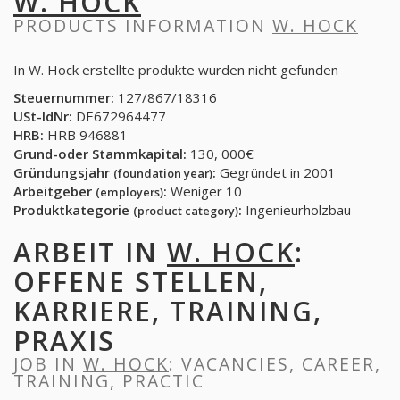
W. HOCK
PRODUCTS INFORMATION
W. HOCK
In W. Hock erstellte produkte wurden nicht gefunden
Steuernummer:
127/867/18316
USt-IdNr:
DE672964477
HRB:
HRB 946881
Grund-oder Stammkapital:
130, 000€
Gründungsjahr
:
Gegründet in 2001
(foundation year)
Arbeitgeber
:
Weniger 10
(employers)
Produktkategorie
:
Ingenieurholzbau
(product category)
ARBEIT IN
W. HOCK
:
OFFENE STELLEN,
KARRIERE, TRAINING,
PRAXIS
JOB IN
W. HOCK
: VACANCIES, CAREER,
TRAINING, PRACTIC